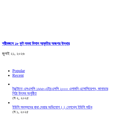
শ্রীমঙ্গলে ১৮ ফুট লম্বা বিশাল আকৃতির অজগর উদ্ধার
জুলাই ২১, ২০২৬
Popular
Recent
টরন্টোতে এসএসসি ১৯৯৮-এইচএসসি ২০০০ এলামনি এসোসিয়েশন, কানাডার
পিঠা উৎসব অনুষ্ঠিত
মে ২, ২০২৫
ইউপি সদস্যদের বাধা দেয়ার অভিযোগ।। নেপথ্যে ইউপি সচিব
মে ১, ২০২৫