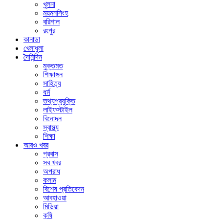
খুলনা
ময়মনসিংহ
বরিশাল
রংপুর
কানাডা
খেলাধুলা
দৈনিন্দিন
মুক্তমত
শিক্ষাঙ্গন
সাহিত্য
ধর্ম
তথ্যপ্রযুক্তি
লাইফস্টাইল
বিনোদন
স্বাস্থ্য
শিক্ষা
আরও খবর
প্রবাস
সব খবর
অপরাধ
কলাম
বিশেষ প্রতিবেদন
আবহাওয়া
মিডিয়া
কৃষি