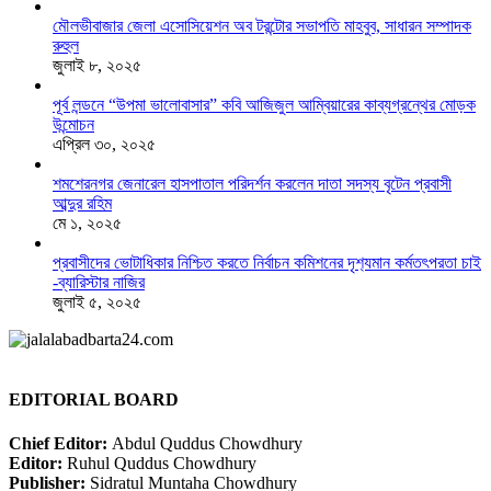
মৌলভীবাজার জেলা এসোসিয়েশন অব টরন্টোর সভাপতি মাহবুব, সাধারন সম্পাদক
রুহুল
জুলাই ৮, ২০২৫
পূর্ব লন্ডনে “উপমা ভালোবাসার” কবি আজিজুল আম্বিয়ারের কাব্যগ্রন্থের মোড়ক
উন্মোচন
এপ্রিল ৩০, ২০২৫
শমশেরনগর জেনারেল হাসপাতাল পরিদর্শন করলেন দাতা সদস্য বৃটেন প্রবাসী
আব্দুর রহিম
মে ১, ২০২৫
প্রবাসীদের ভোটাধিকার নিশ্চিত করতে নির্বাচন কমিশনের দৃশ‍্যমান কর্মতৎপরতা চাই
-ব্যারিস্টার নাজির
জুলাই ৫, ২০২৫
EDITORIAL BOARD
Chief Editor:
Abdul Quddus Chowdhury
Editor:
Ruhul Quddus Chowdhury
Publisher:
Sidratul Muntaha Chowdhury