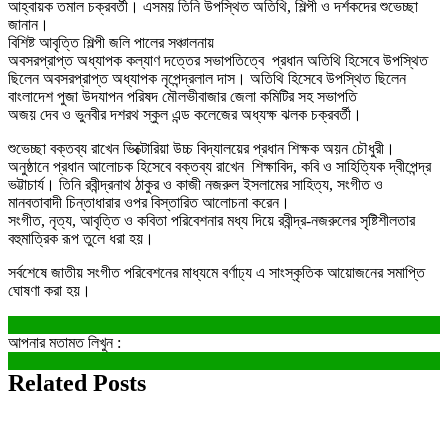
আহ্বায়ক তমাল চক্রবর্তী। এসময় তিনি উপস্থিত অতিথি, শিল্পী ও দর্শকদের শুভেচ্ছা
জানান।
বিশিষ্ট আবৃত্তি শিল্পী জলি পালের সঞ্চালনায়
অবসরপ্রাপ্ত অধ্যাপক কল্যাণ দত্তের সভাপতিত্বে প্রধান অতিথি হিসেবে উপস্থিত
ছিলেন অবসরপ্রাপ্ত অধ্যাপক নৃপেন্দ্রলাল দাস। অতিথি হিসেবে উপস্থিত ছিলেন
বাংলাদেশ পুজা উদযাপন পরিষদ মৌলভীবাজার জেলা কমিটির সহ সভাপতি
অজয় দেব ও ভুনবীর দশরথ স্কুল এন্ড কলেজের অধ্যক্ষ ঝলক চক্রবর্তী।
শুভেচ্ছা বক্তব্য রাখেন ভিক্টোরিয়া উচ্চ বিদ্যালয়ের প্রধান শিক্ষক অয়ন চৌধুরী।
অনুষ্ঠানে প্রধান আলোচক হিসেবে বক্তব্য রাখেন শিক্ষাবিদ, কবি ও সাহিত্যিক দ্বীপেন্দ্র
ভট্টাচার্য। তিনি রবীন্দ্রনাথ ঠাকুর ও কাজী নজরুল ইসলামের সাহিত্য, সংগীত ও
মানবতাবাদী চিন্তাধারার ওপর বিস্তারিত আলোচনা করেন।
সংগীত, নৃত্য, আবৃত্তি ও কবিতা পরিবেশনার মধ্য দিয়ে রবীন্দ্র-নজরুলের সৃষ্টিশীলতার
বহুমাত্রিক রূপ তুলে ধরা হয়।
সর্বশেষে জাতীয় সংগীত পরিবেশনের মাধ্যমে বর্ণাঢ্য এ সাংস্কৃতিক আয়োজনের সমাপ্তি
ঘোষণা করা হয়।
আপনার মতামত লিখুন :
Related Posts