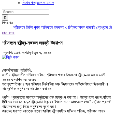
সংবাদ পত্রের পাতা থেকে
Search
for:
শিরোনাম
শ্রীমঙ্গলে ডিবির পৃথক অভিযানে মাদকসহ ৩ চিহ্নিত মাদক কারবারি গ্রেপ্তার
মৌলভী
সারা বাংলা
শ্রীমঙ্গলে রবীন্দ্র-নজরুল জয়ন্তী উদযাপন
প্রকাশ: ১:০৪ অপরাহ্ণ জুন ৭, ২০২৬
মৌলভীবাজার প্রতিনিধি:
জাতীয় রবীন্দ্রসঙ্গীত সম্মিলন পরিষদ, শ্রীমঙ্গল শাখার উদ্যোগে রবীন্দ্র-নজরুল জয়ন্তী
২০২৬ উদযাপন করা হয়েছে।
গত বৃহস্পতিবার ৪ জুন শ্রীমঙ্গল ভিক্টোরিয়া উচ্চ বিদ্যালয়ের অডিটোরিয়ামে দিনব্যাপী এ
সাংস্কৃতিক অনুষ্ঠানের আয়োজন করা হয়।
প্রদীপ প্রজ্বলনের মাধ্যমে অনুষ্ঠানের শুভ উদ্বোধন করা হয়। উদ্বোধনের পর সংগঠনের
শিল্পীদের সমবেত কণ্ঠে রবীন্দ্রনাথ ঠাকুরের বিখ্যাত গান ‘আগুনের পরশমণি ছোঁয়াও প্রাণে’
পরিবেশনের মধ্য দিয়ে অনুষ্ঠানের সূচনা হয়।
শুরুতেই স্বাগত বক্তব্যে রাখেন জাতীয় রবীন্দ্রসঙ্গীত সম্মিলন পরিষদ, শ্রীমঙ্গল শাখার