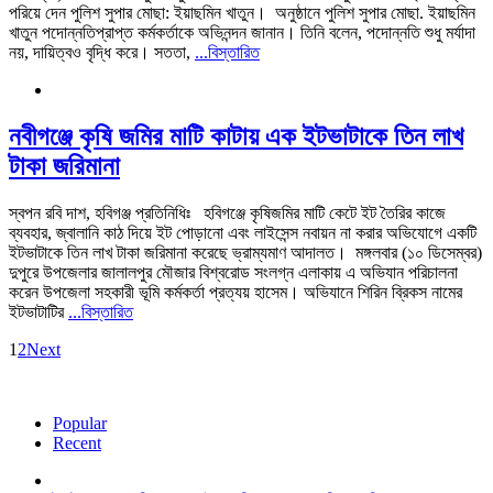
পরিয়ে দেন পুলিশ সুপার মোছা: ইয়াছমিন খাতুন। ‎ ‎অনুষ্ঠানে পুলিশ সুপার মোছা. ইয়াছমিন
খাতুন পদোন্নতিপ্রাপ্ত কর্মকর্তাকে অভিনন্দন জানান। তিনি বলেন, পদোন্নতি শুধু মর্যাদা
নয়, দায়িত্বও বৃদ্ধি করে। সততা,
...বিস্তারিত
‎নবীগঞ্জে কৃষি জমির মাটি কাটায় এক ইটভাটাকে তিন লাখ
টাকা জরিমানা
‎স্বপন রবি দাশ, হবিগঞ্জ প্রতিনিধিঃ ‎ ‎ ‎হবিগঞ্জে কৃষিজমির মাটি কেটে ইট তৈরির কাজে
ব্যবহার, জ্বালানি কাঠ দিয়ে ইট পোড়ানো এবং লাইসেন্স নবায়ন না করার অভিযোগে একটি
ইটভাটাকে তিন লাখ টাকা জরিমানা করেছে ভ্রাম্যমাণ আদালত। ‎ ‎মঙ্গলবার (১০ ডিসেম্বর)
দুপুরে উপজেলার জালালপুর মৌজার বিশ্বরোড সংলগ্ন এলাকায় এ অভিযান পরিচালনা
করেন উপজেলা সহকারী ভূমি কর্মকর্তা প্রত্যয় হাসেম। অভিযানে শিরিন ব্রিকস নামের
ইটভাটাটির
...বিস্তারিত
1
2
Next
Popular
Recent