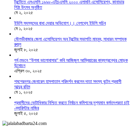
টরন্টোতে এসএসসি ১৯৯৮-এইচএসসি ২০০০ এলামনি এসোসিয়েশন, কানাডার
পিঠা উৎসব অনুষ্ঠিত
মে ২, ২০২৫
ইউপি সদস্যদের বাধা দেয়ার অভিযোগ।। নেপথ্যে ইউপি সচিব
মে ১, ২০২৫
মৌলভীবাজার জেলা এসোসিয়েশন অব টরন্টোর সভাপতি মাহবুব, সাধারন সম্পাদক
রুহুল
জুলাই ৮, ২০২৫
পূর্ব লন্ডনে “উপমা ভালোবাসার” কবি আজিজুল আম্বিয়ারের কাব্যগ্রন্থের মোড়ক
উন্মোচন
এপ্রিল ৩০, ২০২৫
শমশেরনগর জেনারেল হাসপাতাল পরিদর্শন করলেন দাতা সদস্য বৃটেন প্রবাসী
আব্দুর রহিম
মে ১, ২০২৫
প্রবাসীদের ভোটাধিকার নিশ্চিত করতে নির্বাচন কমিশনের দৃশ‍্যমান কর্মতৎপরতা চাই
-ব্যারিস্টার নাজির
জুলাই ৫, ২০২৫