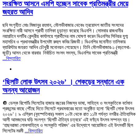
সংরক্ষিত আসনে এমপি হচ্ছেন সাবেক প্রতিমন্ত্রীর মেয়ে
জহরত আদিব
ছবি সংগৃহীত মোঃ মিজানুর রহমান, মৌলভীবাজার থেকেঃ ত্রয়োদশ জাতীয় সংসদের
সংরক্ষিত নারী আসনে প্রার্থী তালিকা চূড়ান্ত করেছে বিএনপি। সোমবার রাজধানীর
নয়াপল্টনে দলটির কেন্দ্রীয় কার্যালয়ে প্রার্থীদের নাম ঘোষণা করেন বিএনপির সিনিয়র যুগ্ম
মহাসচিব ও প্রধানমন্ত্রীর উপদেষ্টা রুহুল কবির রিজভী। বিএনপির মনোনীত তালিকায়
ব্যারিস্টার জহরত আদিব চৌধুরী মনোনয়ন পেয়েছেন। তিনি মৌলভীবাজার-১ (বড়লেখা-
জুড়ী) আসন‌ থেকে বারবার নির্বাচিত সংসদ সদস্য, বিএনপির সাবেক প্রতিমন্ত্রী
...বিস্তারিত
‘ছিলটি লোক উৎসব ২০২৬’ । শেকড়ের সন্ধানে এক
অনন্য আয়োজন
🔘 ডেস্ক রিপোর্টঃ সিলেটের হাজার বছরের নিজস্ব ভাষা, সাহিত্য ও সংস্কৃতিকে বর্তমান
প্রজন্মের কাছে পৌঁছে দিতে সিলেটে প্রথমবারের মতো অনুষ্ঠিত হলো ‘ছিলটি লোক উৎসব
২০২৬’। ৯ এপ্রিল (বৃহস্পতিবার) সকাল ১০টা থেকে রাত ১১টা পর্যন্ত নগরীর ঐতিহাসিক
আলী আমজদের ঘড়ি সংলগ্ন ‘ছিলটি ঐতিহ্য চত্বরে’ এই বর্ণাঢ্য উৎসব সম্পন্ন হয়।
‘হাছনরাজা লোকসাহিত্য ও সংস্কৃতি পরিষদ’ এর উদ্যোগে আয়োজিত এই উৎসবটি ছিল
সিলেটের মরমী
...বিস্তারিত