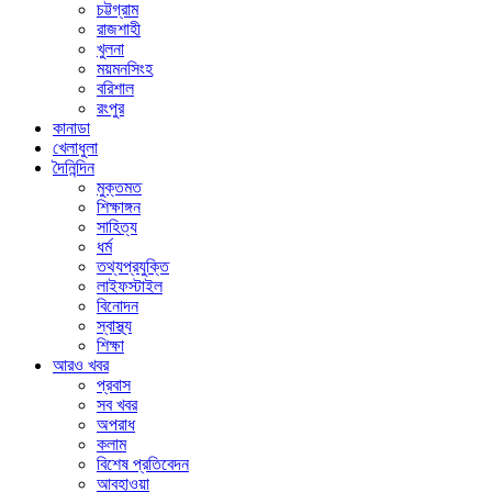
চট্টগ্রাম
রাজশাহী
খুলনা
ময়মনসিংহ
বরিশাল
রংপুর
কানাডা
খেলাধুলা
দৈনিন্দিন
মুক্তমত
শিক্ষাঙ্গন
সাহিত্য
ধর্ম
তথ্যপ্রযুক্তি
লাইফস্টাইল
বিনোদন
স্বাস্থ্য
শিক্ষা
আরও খবর
প্রবাস
সব খবর
অপরাধ
কলাম
বিশেষ প্রতিবেদন
আবহাওয়া