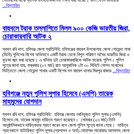
ভোটারদের মাঝে ব্যাপক উৎসাহ-উদ্দীপনা লক্ষ্য করা যাচ্ছে। ডলি বেগম কানাডার
...বিস্তারিত
বাহুবলে ট্রাক তল্লাশিতে মিলল ৯০০ কেজি ভারতীয় জিরা,
চোরাকারবারি আটক ২
স্বপন রবি দাশ, হবিগঞ্জ জেলা প্রতিনিধি: হবিগঞ্জের বাহুবল উপজেলায় জেলা গোয়েন্দা শাখা
(ডিবি) পুলিশের বিশেষ অভিযানে একটি ট্রাক থেকে বিপুল পরিমাণ অবৈধ ভারতীয় জিরা ও
ফুচকা জব্দ করা হয়েছে। এ ঘটনায় দুই চোরাকারবারিকে আটক করেছে পুলিশ। পুলিশ
সূত্রে জানা যায়, শুক্রবার (২৭ মার্চ) রাত আনুমানিক ২টা ৩০ মিনিটে গোপন সংবাদের
ভিত্তিতে জেলা গোয়েন্দা শাখার একটি বিশেষ দল বাহুবল থানার মিরপুর বাজার
...বিস্তারিত
‎হবিগঞ্জে নতুন পুলিশ সুপার হিসেবে (এসপি) তারেক
মাহমুদের যোগদান
স্বপন রবি দাশ, হবিগঞ্জ প্রতিনিধি: ‎ ‎হবিগঞ্জ জেলায় নবনিযুক্ত পুলিশ সুপার (এসপি)
হিসেবে মো. তারেক মাহমুদ দায়িত্ব গ্রহণ করেছেন। ‎ ‎সোমবার (২৩ মার্চ) তিনি
আনুষ্ঠানিকভাবে দায়িত্বভার গ্রহণ করেন বলে জেলা পুলিশ সূত্রে জানা গেছে। ‎ ‎দায়িত্ব
গ্রহণকালে অতিরিক্ত পুলিশ সুপার (প্রশাসন ও অর্থ) মোহাম্মদ সারোয়ার আলমসহ জেলা