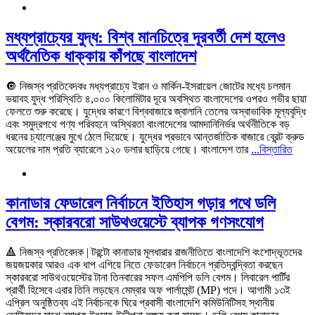
মধ্যপ্রাচ্যের যুদ্ধ: বিশ্ব মানচিত্রে দূরবর্তী দেশ হলেও
অর্থনৈতিক ধাক্কায় কাঁপছে বাংলাদেশ
🔘 নিজস্ব প্রতিবেদকঃ মধ্যপ্রাচ্যে ইরান ও মার্কিন-ইসরায়েল জোটের মধ্যে চলমান
ভয়াবহ যুদ্ধ পরিস্থিতি ৪,০০০ কিলোমিটার দূরে অবস্থিত বাংলাদেশের ওপরও গভীর ছায়া
ফেলতে শুরু করেছে। যুদ্ধের কারণে বিশ্ববাজারে জ্বালানি তেলের অস্বাভাবিক মূল্যবৃদ্ধি
এবং সমুদ্রপথে পণ্য পরিবহনে অস্থিরতা বাংলাদেশের আমদানিনির্ভর অর্থনীতিকে বড়
ধরনের চ্যালেঞ্জের মুখে ঠেলে দিয়েছে। যুদ্ধের প্রভাবে আন্তর্জাতিক বাজারে ব্রেন্ট ক্রুড
অয়েলের দাম প্রতি ব্যারেলে ১২০ ডলার ছাড়িয়ে গেছে। বাংলাদেশ তার
...বিস্তারিত
কানাডার ফেডারেল নির্বাচনে ইতিহাস গড়ার পথে ডলি
বেগম: স্কারবরো সাউথওয়েস্টে ব্যাপক গণসংযোগ
🔺 নিজস্ব প্রতিবেদক | টরন্টো কানাডার মূলধারার রাজনীতিতে বাংলাদেশি বংশোদ্ভূতদের
জয়জয়কার আরও এক ধাপ এগিয়ে নিতে ফেডারেল নির্বাচনে প্রতিদ্বন্দ্বিতা করছেন
স্কারবরো সাউথওয়েস্টের টানা তিনবারের সফল এমপিপি ডলি বেগম। লিবারেল পার্টির
প্রার্থী হিসেবে এবার তিনি লড়ছেন মেম্বার অফ পার্লামেন্ট (MP) পদে। আগামী ১৩ই
এপ্রিল অনুষ্ঠিতব্য এই নির্বাচনকে ঘিরে প্রবাসী বাংলাদেশি কমিউনিটিসহ স্থানীয়