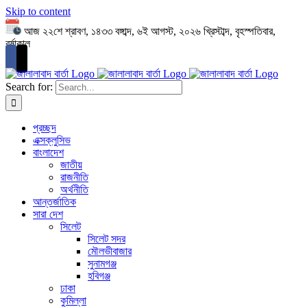
Skip to content
আজ ২২শে শ্রাবণ, ১৪৩৩ বঙ্গাব্দ, ৬ই আগস্ট, ২০২৬ খ্রিস্টাব্দ, বৃহস্পতিবার,
বর্ষাকাল
Search for:
প্রচ্ছদ
এক্সক্লুসিভ
বাংলাদেশ
জাতীয়
রাজনীতি
অর্থনীতি
আন্তর্জাতিক
সারা দেশ
সিলেট
সিলেট সদর
মৌলভীবাজার
সুনামগঞ্জ
হবিগঞ্জ
ঢাকা
কুমিল্লা