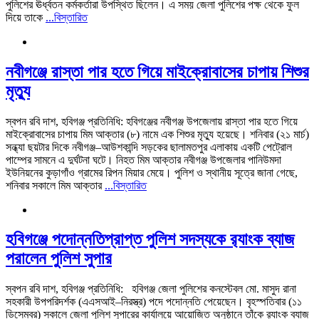
পুলিশের ঊর্ধ্বতন কর্মকর্তারা উপস্থিত ছিলেন। এ সময় জেলা পুলিশের পক্ষ থেকে ফুল
দিয়ে তাকে
...বিস্তারিত
নবীগঞ্জে রাস্তা পার হতে গিয়ে মাইক্রোবাসের চাপায় শিশুর
মৃত্যু
স্বপন রবি দাশ, হবিগঞ্জ প্রতিনিধি: হবিগঞ্জের নবীগঞ্জ উপজেলায় রাস্তা পার হতে গিয়ে
মাইক্রোবাসের চাপায় মিম আক্তার (৮) নামে এক শিশুর মৃত্যু হয়েছে। শনিবার (২১ মার্চ)
সন্ধ্যা ছয়টার দিকে নবীগঞ্জ–আউশকান্দি সড়কের ছালামতপুর এলাকায় একটি পেট্রোল
পাম্পের সামনে এ দুর্ঘটনা ঘটে। নিহত মিম আক্তার নবীগঞ্জ উপজেলার পানিউমদা
ইউনিয়নের কুড়াগাঁও গ্রামের রিপন মিয়ার মেয়ে। ‎পুলিশ ও স্থানীয় সূত্রে জানা গেছে,
শনিবার সকালে মিম আক্তার
...বিস্তারিত
‎হবিগঞ্জে পদোন্নতিপ্রাপ্ত পুলিশ সদস্যকে র‍্যাংক ব্যাজ
পরালেন পুলিশ সুপার
‎স্বপন রবি দাশ, হবিগঞ্জ প্রতিনিধি: ‎ ‎ ‎হবিগঞ্জ জেলা পুলিশের কনস্টেবল মো. মাসুদ রানা
সহকারী উপপরিদর্শক (এএসআই–নিরস্ত্র) পদে পদোন্নতি পেয়েছেন। বৃহস্পতিবার (১১
ডিসেম্বর) সকালে জেলা পুলিশ সুপারের কার্যালয়ে আয়োজিত অনুষ্ঠানে তাঁকে র‌্যাংক ব্যাজ