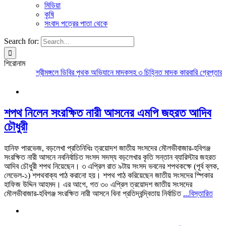
মিডিয়া
কৃষি
সংবাদ পত্রের পাতা থেকে
Search for:
শিরোনাম
শ্রীমঙ্গলে ডিবির পৃথক অভিযানে মাদকসহ ৩ চিহ্নিত মাদক কারবারি গ্রেপ্তার
মৌল
শপথ নিলেন সংরক্ষিত নারী আসনের এমপি জহরত আদিব
চৌধুরী
হানিফ পারভেজ, বড়লেখা প্রতিনিধিঃ ত্রয়োদশ জাতীয় সংসদের মৌলভীবাজার-হবিগঞ্জ
সংরক্ষিত নারী আসনে নবনির্বাচিত সংসদ সদস্য বড়লেখার কৃতি সন্তান ব্যারিস্টার জহরত
আদিব চৌধুরী শপথ নিয়েছেন। ৩ এপ্রিল রাত ৯টায় সংসদ ভবনের শপথকক্ষে (পূর্ব ব্লক,
লেভেল-১) শপথবাক্য পাঠ করানো হয়। শপথ পাঠ করিয়েছেন জাতীয় সংসদের স্পিকার
হাফিজ উদ্দিন আহমদ। এর আগে, গত ৩০ এপ্রিল ত্রয়োদশ জাতীয় সংসদের
মৌলভীবাজার-হবিগঞ্জ সংরক্ষিত নারী আসনে বিনা প্রতিদ্বন্দ্বিতায় নির্বাচিত
...বিস্তারিত