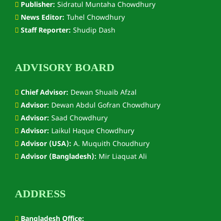
Publisher:
Sidratul Muntaha Chowdhury
News Editor:
Tuhel Chowdhury
Staff Reporter:
Shudip Dash
ADVISORY BOARD
Chief Advisor:
Dewan Shuaib Afzal
Advisor:
Dewan Abdul Gofran Chowdhury
Advisor:
Saad Chowdhury
Advisor:
Laikul Haque Chowdhury
Advisor (USA):
A. Muquith Choudhury
Advisor (Bangladesh):
Mir Liaquat Ali
ADDRESS
Bangladesh Office: