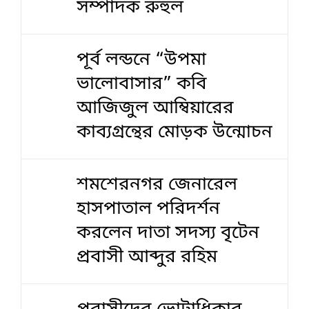
সম্পাদক রুহুল
পূর্ব লন্ডনে “উপমা
ভালোবাসার” কবি
আজিজুল আম্বিয়ারের
কাব্যগ্রন্থের মোড়ক উন্মোচন
শমশেরনগর জেনারেল
হাসপাতাল পরিদর্শন
করলেন দাতা সদস্য বৃটেন
প্রবাসী আব্দুর রহিম