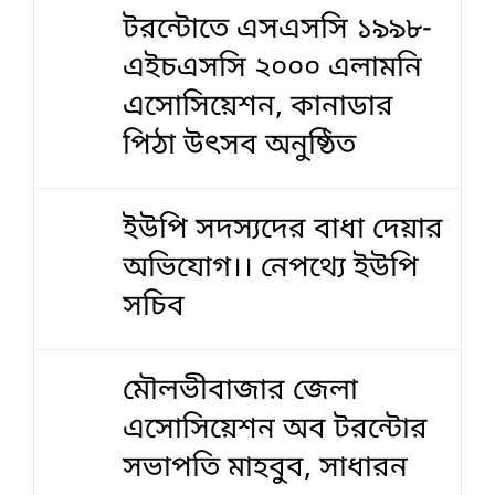
টরন্টোতে এসএসসি ১৯৯৮-
এইচএসসি ২০০০ এলামনি
এসোসিয়েশন, কানাডার
পিঠা উৎসব অনুষ্ঠিত
ইউপি সদস্যদের বাধা দেয়ার
অভিযোগ।। নেপথ্যে ইউপি
সচিব
মৌলভীবাজার জেলা
এসোসিয়েশন অব টরন্টোর
সভাপতি মাহবুব, সাধারন