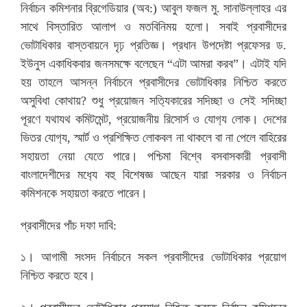
নির্বাচন কমিশনার ব্রিগেডিয়ার (অব:) আবুল ফজল মু. সানাউল্লাহর এর
সাথে বিস্তারিত আলাপ ও মতবিনিময় হলো। সবাই প্রবাসীদের
ভোটাধিকার বাস্তবায়নে দৃঢ় প্রতিজ্ঞ। প্রধান উপদেষ্টা প্রফেসর ড.
ইউনুস একাধিকবার জনসমক্ষে বলেছেন “এটা আমরা করব”। এটাই যদি
হয় তাহলে আসন্ন নির্বাচনে প্রবাসীদের ভোটাধিকার নিশ্চিত করতে
অসুবিধা কোথায়? শুধু প্রয়োজন সত‍্যিকারের সদিচ্ছা ও সেই সদিচ্ছা
পূরণে যথাযথ কমিটমেন্ট, প্রয়োজনীয় রিসোর্স ও যোগ‍্য লোক। দেশের
ভিতর যোগ‍্য, স্মার্ট ও প্রশিক্ষিত লোকবল না থাকলে বা না পেলে বাহিরের
সহায়তা নেয়া যেতে পারে। পশ্চিমা বিশ্বে বসবাসকারী প্রবাসী
বাংলাদেশীদের মধ‍্যে বহু বিশেষজ্ঞ আছেন যারা সরকার ও নির্বাচন
কমিশনকে সহায়তা করতে পারেন।
প্রবাসীদের পাঁচ দফা দাবি:
১। আগামী সংসদ নির্বাচনে সকল প্রবাসীদের ভোটাধিকার প্রয়োগ
নিশ্চিত করতে হবে।