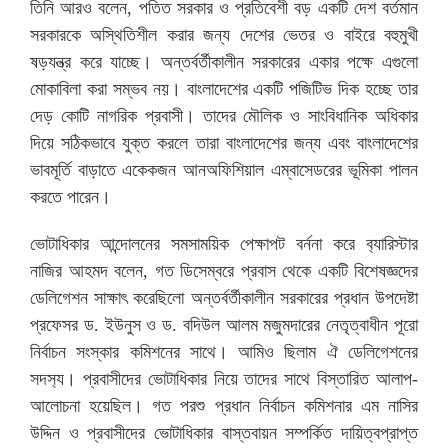
তিনি আরও বলেন, পতিত সরকার ও প্রতিবেশী বড় একটি দেশ বর্তমান
সরকারকে অস্থিতিশীল করার জন্য দেশের ভেতর ও বাইরে বহুমুখী
ষড়যন্ত্র করে যাচ্ছে। অন্তর্বর্তীকালীন সরকারের একার পক্ষে এগুলো
মোকাবিলা করা সম্ভব নয়। বাংলাদেশের একটি পজিটিভ দিক হচ্ছে তার
দেড় কোটি নাগরিক প্রবাসী। তাদের মৌলিক ও সাংবিধানিক অধিকার
দিয়ে সঠিকভাবে যুক্ত করলে তারা বাংলাদেশের জন্য এবং বাংলাদেশের
ভাবমূর্তি বাড়াতে একেকজন আনঅফিশিয়াল এম্বাসেডরের ভূমিকা পালন
করতে পারেন।
ভোটাধিকার আন্দোলনের সমসাময়িক পেক্ষাপট বর্ননা করে ব‍্যারিস্টার
নাজির আহমদ বলেন, গত ডিসেম্বরে প্রবাস থেকে একটি বিশেষজ্ঞদের
ডেলিগেশন সাক্ষাৎ করেছিলো অন্তর্বর্তীকালীন সরকারের প্রধান উপদেষ্টা
প্রফেসর ড. ইউনুস ও ড. বদিউল আলম মজুমদারের নেতৃত্বাধীন পূরো
নির্বাচন সংস্কার কমিশনের সাথে। আমিও ছিলাম ঐ ডেলিগেশনের
সদস‍্য। প্রবাসীদের ভোটাধিকার নিয়ে তাদের সাথে বিস্তারিত আলাপ-
আলোচনা হয়েছিল। গত পরশু প্রধান নির্বাচন কমিশনার এম নাসির
উদ্দিন ও প্রবাসীদের ভোটাধিকার বাস্তবায়ন সম্পর্কিত দায়িত্বপ্রাপ্ত