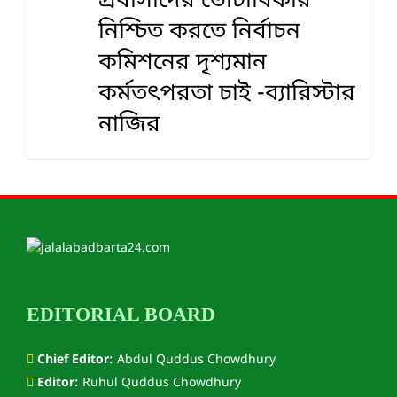
প্রবাসীদের ভোটাধিকার
নিশ্চিত করতে নির্বাচন
কমিশনের দৃশ‍্যমান
কর্মতৎপরতা চাই -ব্যারিস্টার
নাজির
EDITORIAL BOARD
Chief Editor:
Abdul Quddus Chowdhury
Editor:
Ruhul Quddus Chowdhury