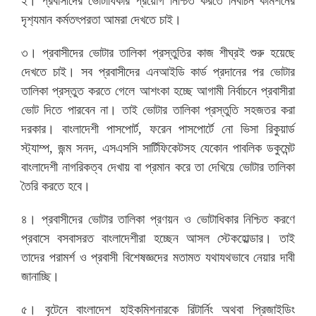
২। প্রবাসীদের ভোটাধিকার প্রয়োগ নিশ্চিত করতে নির্বাচন কমিশনের
দৃশ‍্যমান কর্মতৎপরতা আমরা দেখতে চাই।
৩। প্রবাসীদের ভোটার তালিকা প্রস্তুতির কাজ শীঘ্রই শুরু হয়েছে
দেখতে চাই। সব প্রবাসীদের এনআইডি কার্ড প্রদানের পর ভোটার
তালিকা প্রস্তুত করতে গেলে আশংকা হচ্ছে আগামী নির্বাচনে প্রবাসীরা
ভোট দিতে পারবেন না। তাই ভোটার তালিকা প্রস্তুতি সহজতর করা
দরকার। বাংলাদেশী পাসপোর্ট, ফরেন পাসপোর্টে নো ভিসা রিকুয়ার্ড
স্ট‍্যাম্প, জন্ম সনদ, এসএসসি সার্টিফিকেটসহ যেকোন পাবলিক ডকুমেন্ট
বাংলাদেশী নাগরিকত্ব দেখায় বা প্রমান করে তা দেখিয়ে ভোটার তালিকা
তৈরি করতে হবে।
৪। প্রবাসীদের ভোটার তালিকা প্রণয়ন ও ভোটাধিকার নিশ্চিত করণে
প্রবাসে বসবাসরত বাংলাদেশীরা হচ্ছেন আসল স্টেকহোল্ডার। তাই
তাদের পরামর্শ ও প্রবাসী বিশেষজ্ঞদের মতামত যথাযথভাবে নেয়ার দাবী
জানাচ্ছি।
৫। বৃটেনে বাংলাদেশ হাইকমিশনারকে রিটার্নিং অথবা প্রিজাইডিং