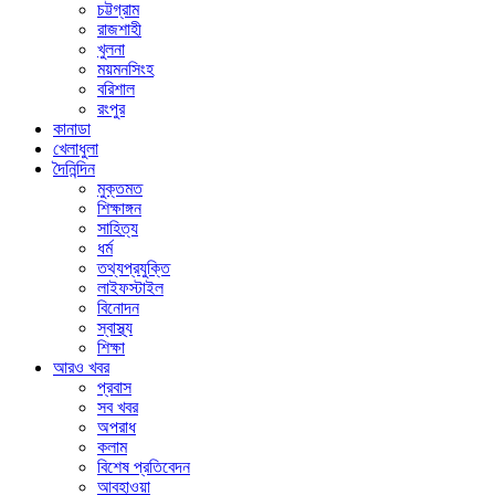
চট্টগ্রাম
রাজশাহী
খুলনা
ময়মনসিংহ
বরিশাল
রংপুর
কানাডা
খেলাধুলা
দৈনিন্দিন
মুক্তমত
শিক্ষাঙ্গন
সাহিত্য
ধর্ম
তথ্যপ্রযুক্তি
লাইফস্টাইল
বিনোদন
স্বাস্থ্য
শিক্ষা
আরও খবর
প্রবাস
সব খবর
অপরাধ
কলাম
বিশেষ প্রতিবেদন
আবহাওয়া