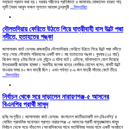
সহায়তা প্রদান করা হয়। ‎দরবার শরীফের প্রতিষ্ঠাতা ও জামানার মোজাদ্দেদ হযরত শাহ্
সূফী সৈয়দ আবুল ফজল সুলতান আহমদ চন্দ্রপুরী
...বিস্তারিত
দৌলতদিয়ায় ফেরিতে উঠতে গিয়ে যাত্রীবাহী বাস উল্টে পদ্মা
নদীতে, হতাহতের শঙ্কা
জালালাবাদ বার্তা ডেস্কঃ রাজবাড়ীর দৌলতদিয়ায় ফেরিতে উঠতে গিয়ে উল্টে পদ্মা নদীতে
পড়ে গেছে সৌহার্দ্য পরিবহনের একটি বাস। বহু হতাহতের শঙ্কা। বুধবার (২৫ মার্চ)
বিকেল সাড়ে ৫টার দিকে ৩নং পন্টুনে এ ঘটনা ঘটে। এদিকে, ঘটনাস্থলে যোগ দিয়েছে
উদ্ধারকারী জাহাজ হামজা। স্থানীয় কলেজ ছাত্র বেনজির হোসেন বলেন, বাসটি উল্টে
যাওয়ার সময় ৪০ জন যাত্রী ছিল। এখন পর্যন্ত ৫-৬ জন যাত্রী সাঁতার কেটে তীরে
...বিস্তারিত
নির্বাচন থেকে সরে দাড়ালেন নারায়ণগঞ্জ-৫ আসনের
বিএনপির প্রার্থী মাসুদ
ছবিঃ সংগৃহীত। জালালাবাদ বার্তা ডেস্কঃ বাংলাদেশ জাতীয়তাবাদী দল (বিএনপি)' র
ঘোষিত প্রাথমিক মনোনয়ন প্রাপ্ত নারায়ণগঞ্জ -৫ আসনের প্রার্থী মাসুদুজ্জামান মাসুূদ
নির্বাচন থেকে সড়ে দাঁড়লেন।সাংবাদিকদের সাথে মতবিনিময় সভার নামে একটি অনুষ্ঠানে