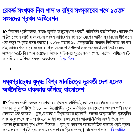
রেকর্ড সংখ্যক বিল পাস ও রাষ্ট্র সংস্কারের পথে ১৩তম
সংসদের প্রথম অধিবেশন
🔘 নিজস্ব প্রতিবেদক, ঢাকাঃ জুলাই অভ্যুত্থান পরবর্তী পরিবর্তিত রাজনৈতিক প্রেক্ষাপটে
গঠিত ১৩তম জাতীয় সংসদের প্রথম অধিবেশন বর্তমানে দেশের আইন প্রণয়নের ইতিহাসে
এক নতুন অধ্যায় রচনা করছে। ২০২৬ সালের ১২ ফেব্রুয়ারির সাধারণ নির্বাচনের পর বসা
এই অধিবেশনে রাষ্ট্র সংস্কার, প্রশাসনিক গতিশীলতা এবং জনস্বার্থ সংশ্লিষ্ট রেকর্ড
সংখ্যক ৯১টি বিল পাস হয়েছে। সংসদ সচিবালয় সূত্রে জানা গেছে, বর্তমান অধিবেশনটি
আগামী ৩০ এপ্রিল পর্যন্ত অব্যাহত
...বিস্তারিত
মধ্যপ্রাচ্যের যুদ্ধ: বিশ্ব মানচিত্রে দূরবর্তী দেশ হলেও
অর্থনৈতিক ধাক্কায় কাঁপছে বাংলাদেশ
🔘 নিজস্ব প্রতিবেদকঃ মধ্যপ্রাচ্যে ইরান ও মার্কিন-ইসরায়েল জোটের মধ্যে চলমান
ভয়াবহ যুদ্ধ পরিস্থিতি ৪,০০০ কিলোমিটার দূরে অবস্থিত বাংলাদেশের ওপরও গভীর ছায়া
ফেলতে শুরু করেছে। যুদ্ধের কারণে বিশ্ববাজারে জ্বালানি তেলের অস্বাভাবিক মূল্যবৃদ্ধি
এবং সমুদ্রপথে পণ্য পরিবহনে অস্থিরতা বাংলাদেশের আমদানিনির্ভর অর্থনীতিকে বড়
ধরনের চ্যালেঞ্জের মুখে ঠেলে দিয়েছে। যুদ্ধের প্রভাবে আন্তর্জাতিক বাজারে ব্রেন্ট ক্রুড
অয়েলের দাম প্রতি ব্যারেলে ১২০ ডলার ছাড়িয়ে গেছে। বাংলাদেশ তার
...বিস্তারিত