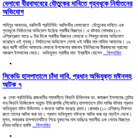
বেলাবো বীরবাঘবেরে যৌতুকের দাবিতে গৃহবধূকে নির্যাতনের
অভিযোগ
শাহিনুর আক্তার, নরসিংদী প্রতিনিধি: নরসিংদীর বেলাবোতে যৌতুকের দাবিতে এক
গৃহবধূকে নির্যাতনের অভিযোগ উঠেছে স্বামীর বিরুদ্ধে। এ ঘটনায় সোমবার (২৭
এপ্রিল)রাত সাড়ে ৮ টার দিকে স্বামীর বিরুদ্ধে বেলাবো ও শিবপুর থানায় অভিযোগ
করেছেন ওই গৃহবধূ। নির্যাতনের অভিযোগ তোলা ওই নারীর নাম নাহিদা আক্তার। ১৯
বছর বয়সী নাহিদা আক্তার বেলাবো উপজেলার বাজনাব ইউনিয়নের বীরবাঘবের গ্রামের
নজরুল ইসলামের মেয়ে। অভিযুক্ত স্বামীর নাম ইব্রাহীম হোসেন
...বিস্তারিত
সিকেডি হাসপাতালে চাঁদা দাবি, প্রধান অভিযুক্ত মঈনসহ
আটক ৭
🔹 ঢাকা প্রতিনিধিঃ রাজধানীর শ্যামলীতে কিডনি চিকিৎসক ডা. কামরুল ইসলামের সেন্টার
ফর কিডনি ডিজিজেস অ্যান্ড ইউরোলজি (সিকেডি) হাসপাতালে চাঁদা দাবির ঘটনায় প্রধান
অভিযুক্ত মঈন উদ্দিনসহ ৭ জনকে আটক করেছে র‍্যাব। রোববার (১২ এপ্রিল) দিবাগত
রাতে তাদের আটক করা হয়। প্রধান অভিযুক্ত মঈনকে আটক করা হয় নড়াইল থেকে।
মূলত, শুক্রবার হাসপাতালটিতে গিয়ে যুবদলের নাম ভাঙিয়ে স্থানীয় এক নেতার বিরুদ্ধে
চাঁদার দাবিতে হুমকি
...বিস্তারিত