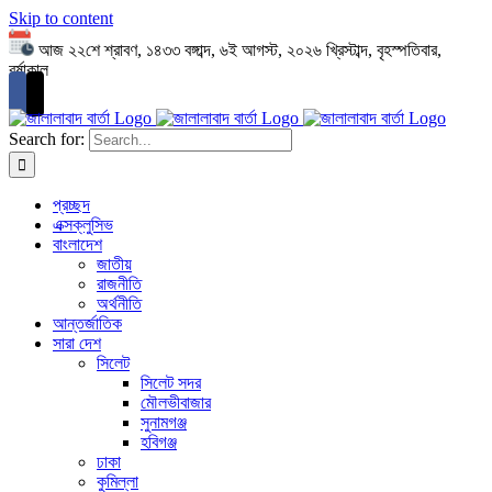
Skip to content
আজ ২২শে শ্রাবণ, ১৪৩৩ বঙ্গাব্দ, ৬ই আগস্ট, ২০২৬ খ্রিস্টাব্দ, বৃহস্পতিবার,
বর্ষাকাল
Search for:
প্রচ্ছদ
এক্সক্লুসিভ
বাংলাদেশ
জাতীয়
রাজনীতি
অর্থনীতি
আন্তর্জাতিক
সারা দেশ
সিলেট
সিলেট সদর
মৌলভীবাজার
সুনামগঞ্জ
হবিগঞ্জ
ঢাকা
কুমিল্লা