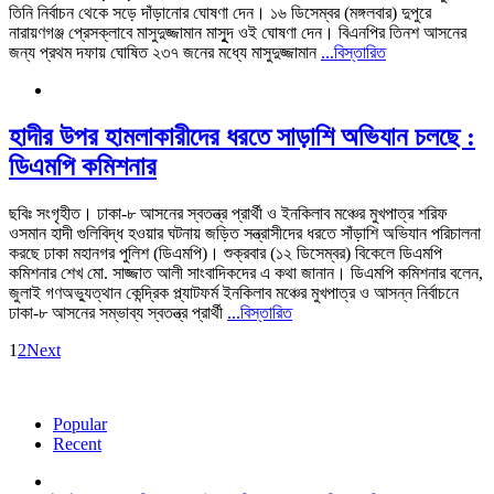
তিনি নির্বাচন থেকে সড়ে দাঁড়ানোর ঘোষণা দেন। ১৬ ডিসেম্বর (মঙ্গলবার) দুপুরে
নারায়ণগঞ্জ প্রেসক্লাবে মাসুদুজ্জামান মাসুূদ ওই ঘোষণা দেন। বিএনপির তিনশ আসনের
জন্য প্রথম দফায় ঘোষিত ২৩৭ জনের মধ্যে মাসুদুজ্জামান
...বিস্তারিত
হাদীর উপর হামলাকারীদের ধরতে সাড়াশি অভিযান চলছে :
ডিএমপি কমিশনার
ছবিঃ সংগৃহীত। ঢাকা-৮ আসনের স্বতন্ত্র প্রার্থী ও ইনকিলাব মঞ্চের মুখপাত্র শরিফ
ওসমান হাদী গুলিবিদ্ধ হওয়ার ঘটনায় জড়িত সন্ত্রাসীদের ধরতে সাঁড়াশি অভিযান পরিচালনা
করছে ঢাকা মহানগর পুলিশ (ডিএমপি)। শুক্রবার (১২ ডিসেম্বর) বিকেলে ডিএমপি
কমিশনার শেখ মো. সাজ্জাত আলী সাংবাদিকদের এ কথা জানান। ডিএমপি কমিশনার বলেন,
জুলাই গণঅভ্যুত্থান কেন্দ্রিক প্ল্যাটফর্ম ইনকিলাব মঞ্চের মুখপাত্র ও আসন্ন নির্বাচনে
ঢাকা-৮ আসনের সম্ভাব্য স্বতন্ত্র প্রার্থী
...বিস্তারিত
1
2
Next
Popular
Recent