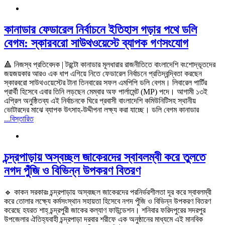
কানাডার ফেডারেল নির্বাচনে ইতিহাস গড়ার পথে ডলি
বেগম: স্কারবরো সাউথওয়েস্টে ব্যাপক গণসংযোগ
🔺 নিজস্ব প্রতিবেদক | টরন্টো কানাডার মূলধারার রাজনীতিতে বাংলাদেশি বংশোদ্ভূতদের
জয়জয়কার আরও এক ধাপ এগিয়ে নিতে ফেডারেল নির্বাচনে প্রতিদ্বন্দ্বিতা করছেন
স্কারবরো সাউথওয়েস্টের টানা তিনবারের সফল এমপিপি ডলি বেগম। লিবারেল পার্টির
প্রার্থী হিসেবে এবার তিনি লড়ছেন মেম্বার অফ পার্লামেন্ট (MP) পদে। আগামী ১৩ই
এপ্রিল অনুষ্ঠিতব্য এই নির্বাচনকে ঘিরে প্রবাসী বাংলাদেশি কমিউনিটিসহ স্থানীয়
ভোটারদের মাঝে ব্যাপক উৎসাহ-উদ্দীপনা লক্ষ্য করা যাচ্ছে। ডলি বেগম কানাডার
...বিস্তারিত
চন্দ্রপাড়ায় অস্বচ্ছল জাকেরদের স্বাবলম্বী করে তুলতে
নগদ পুঁজি ও বিভিন্ন উপকরণ বিতরণ
🔹 কাকন সরকারঃ চন্দ্রপাড়ায় অস্বচ্ছল জাকেরদের পরনির্ভরশীলতা দূর করে স্বাবলম্বী
করে তোলার লক্ষ্যে কর্মসংস্থান সহায়তা হিসেবে নগদ পুঁজি ও বিভিন্ন উপকরণ বিতরণ
করেছে হযরত শাহ্ চন্দ্রপুরী জাকের কল্যাণ ফাউন্ডেশন। শনিবার ফরিদপুরের সদরপুর
উপজেলার ঐতিহ্যবাহী চন্দ্রপাড়া দরবার শরীফে এক অনুষ্ঠানের মাধ্যমে এই মানবিক