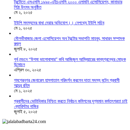
টরন্টোতে এসএসসি ১৯৯৮-এইচএসসি ২০০০ এলামনি এসোসিয়েশন, কানাডার
পিঠা উৎসব অনুষ্ঠিত
মে ২, ২০২৫
ইউপি সদস্যদের বাধা দেয়ার অভিযোগ।। নেপথ্যে ইউপি সচিব
মে ১, ২০২৫
মৌলভীবাজার জেলা এসোসিয়েশন অব টরন্টোর সভাপতি মাহবুব, সাধারন সম্পাদক
রুহুল
জুলাই ৮, ২০২৫
পূর্ব লন্ডনে “উপমা ভালোবাসার” কবি আজিজুল আম্বিয়ারের কাব্যগ্রন্থের মোড়ক
উন্মোচন
এপ্রিল ৩০, ২০২৫
শমশেরনগর জেনারেল হাসপাতাল পরিদর্শন করলেন দাতা সদস্য বৃটেন প্রবাসী
আব্দুর রহিম
মে ১, ২০২৫
প্রবাসীদের ভোটাধিকার নিশ্চিত করতে নির্বাচন কমিশনের দৃশ‍্যমান কর্মতৎপরতা চাই
-ব্যারিস্টার নাজির
জুলাই ৫, ২০২৫