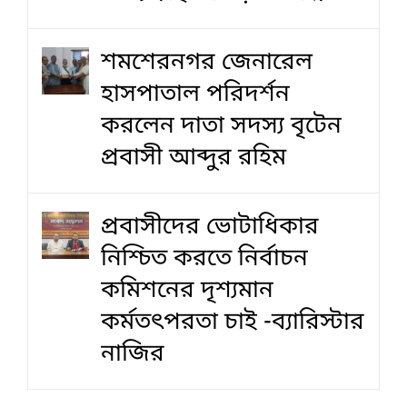
শমশেরনগর জেনারেল
হাসপাতাল পরিদর্শন
করলেন দাতা সদস্য বৃটেন
প্রবাসী আব্দুর রহিম
প্রবাসীদের ভোটাধিকার
নিশ্চিত করতে নির্বাচন
কমিশনের দৃশ‍্যমান
কর্মতৎপরতা চাই -ব্যারিস্টার
নাজির