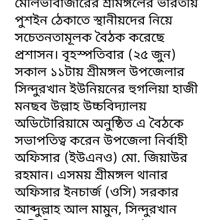
মৌলভীবাজারের শ্রীমঙ্গলের ভারতীয়
পুশইন ঠেকাতে স্থানীয়দের নিয়ে
সচেতনতামূলক বৈঠক করেছে
প্রশাসন। বৃহস্পতিবার (২৫ জুন)
সকাল ১১টায় শ্রীমঙ্গল উপজেলার
সিন্দুরখান ইউনিয়নের হুগলিয়া হাজী
মনছব উল্লাহ উচ্চবিদ্যালয়
অডিটোরিয়ামে অনুষ্ঠিত এ বৈঠকে
সভাপতিত্ব করেন উপজেলা নির্বাহী
অফিসার (ইউএনও) মো. জিয়াউর
রহমান। এসময় শ্রীমঙ্গল থানার
অফিসার ইনচার্জ (ওসি) সরকার
আব্দুল্লাহ আল মামুন, সিন্দুরখান