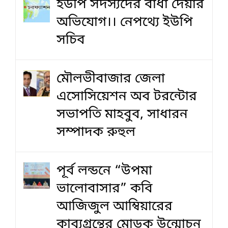
ইউপি সদস্যদের বাধা দেয়ার
অভিযোগ।। নেপথ্যে ইউপি
সচিব
মৌলভীবাজার জেলা
এসোসিয়েশন অব টরন্টোর
সভাপতি মাহবুব, সাধারন
সম্পাদক রুহুল
পূর্ব লন্ডনে “উপমা
ভালোবাসার” কবি
আজিজুল আম্বিয়ারের
কাব্যগ্রন্থের মোড়ক উন্মোচন