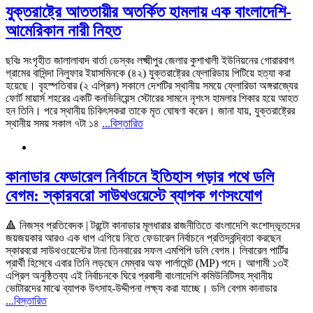
যুক্তরাষ্ট্রে আততায়ীর অতর্কিত হামলায় এক বাংলাদেশি-
আমেরিকান নারী নিহত
ছবিঃ সংগৃহীত জালালাবাদ বার্তা ডেস্কঃ লক্ষ্মীপুর জেলার কুশাখালী ইউনিয়নের গোরারবাগ
গ্রামের বাসিন্দা নিলুফার ইয়াসমিনকে (৪২) যুক্তরাষ্ট্রের ফ্লোরিডায় পিটিয়ে হত্যা করা
হয়েছে। বৃহস্পতিবার (২ এপ্রিল) সকালে দেশটির স্থানীয় সময়ে ফ্লোরিডা অঙ্গরাজ্যের
ফোর্ট মায়ার্স শহরের একটি কনভিনিয়েন্স স্টোরের সামনে নৃশংস হামলার শিকার হয়ে আহত
হন তিনি। পরে স্থানীয় চিকিৎসকরা তাকে মৃত ঘোষণা করেন। জানা যায়, যুক্তরাষ্ট্রের
স্থানীয় সময় সকাল ৭টা ১৪
...বিস্তারিত
কানাডার ফেডারেল নির্বাচনে ইতিহাস গড়ার পথে ডলি
বেগম: স্কারবরো সাউথওয়েস্টে ব্যাপক গণসংযোগ
🔺 নিজস্ব প্রতিবেদক | টরন্টো কানাডার মূলধারার রাজনীতিতে বাংলাদেশি বংশোদ্ভূতদের
জয়জয়কার আরও এক ধাপ এগিয়ে নিতে ফেডারেল নির্বাচনে প্রতিদ্বন্দ্বিতা করছেন
স্কারবরো সাউথওয়েস্টের টানা তিনবারের সফল এমপিপি ডলি বেগম। লিবারেল পার্টির
প্রার্থী হিসেবে এবার তিনি লড়ছেন মেম্বার অফ পার্লামেন্ট (MP) পদে। আগামী ১৩ই
এপ্রিল অনুষ্ঠিতব্য এই নির্বাচনকে ঘিরে প্রবাসী বাংলাদেশি কমিউনিটিসহ স্থানীয়
ভোটারদের মাঝে ব্যাপক উৎসাহ-উদ্দীপনা লক্ষ্য করা যাচ্ছে। ডলি বেগম কানাডার
...বিস্তারিত