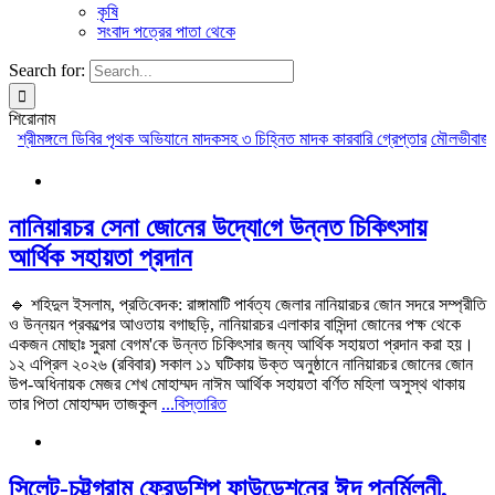
কৃষি
সংবাদ পত্রের পাতা থেকে
Search for:
শিরোনাম
শ্রীমঙ্গলে ডিবির পৃথক অভিযানে মাদকসহ ৩ চিহ্নিত মাদক কারবারি গ্রেপ্তার
মৌলভীবাজারে আ
নানিয়ারচর সেনা জোনের উদ্যো‌গে উন্নত চিকিৎসায়
আর্থিক সহায়তা প্রদান
🔹 শহিদুল ইসলাম, প্রতি‌বেদক: রাঙ্গামাটি পার্বত্য জেলার নানিয়ারচর জোন সদরে সম্প্রীতি
ও উন্নয়ন প্রকল্পের আওতায় বগাছড়ি, নানিয়ারচর এলাকার বাসিন্দা জোনের পক্ষ থেকে
একজন মোছাঃ সুরমা বেগম'কে উন্নত চিকিৎসার জন্য আর্থিক সহায়তা প্রদান করা হয়।
‎১২ এপ্রিল ২০২৬ (রবিবার) সকাল ১১ ঘটিকায় উক্ত অনুষ্ঠানে নানিয়ারচর জোনের জোন
উপ-অধিনায়ক মেজর শেখ মোহাম্মদ নাঈম আর্থিক সহায়তা বর্ণিত মহিলা অসুস্থ থাকায়
তার পিতা মোহাম্মদ তাজকুল
...বিস্তারিত
সিলেট-চট্টগ্রাম ফ্রেন্ডশিপ ফাউন্ডেশনের ঈদ পুনর্মিলনী,