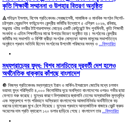
কৃতি শিক্ষার্থী সম্মাননা ও উপহার বিতরণ অনুষ্ঠিত
🔺শহিদুল ইসলাম, বিশেষ প্রতি‌বেদকঃ স্বেচ্ছাসেবী, সামাজিক ও মানবিক সংগঠন সিলেট-
চট্টগ্রাম ফ্রেন্ডশিপ ফাউন্ডেশন কেন্দ্রীয় কমিটির উদ্যোগে ৫ এপ্রিল ২০২৬, রবিবার,
সন্ধ্যায় ৭টায় নগরীর টাইগারপাসস্থ মোড়ের একটি রেস্টুরেন্টে ঈদ পুনর্মিলনী, কৃতি শিক্ষার্থী
সংবর্ধনা ও এতিম শিক্ষার্থীদের মাঝে উপহার বিতরণ অনুষ্ঠিত হয়। ‎সংগঠনের কেন্দ্রীয়
কমিটির সহ সভাপতি ও বিশিষ্ট ক্রীড়া সংগঠক মোস্তফা আলম মাসুমের সভাপতিত্বে
অনুষ্ঠানে প্রধান অতিথি ছিলেন সংগঠনের উপদেষ্টা পরিষদের সদস্য ও
...বিস্তারিত
মধ্যপ্রাচ্যের যুদ্ধ: বিশ্ব মানচিত্রে দূরবর্তী দেশ হলেও
অর্থনৈতিক ধাক্কায় কাঁপছে বাংলাদেশ
🔘 নিজস্ব প্রতিবেদকঃ মধ্যপ্রাচ্যে ইরান ও মার্কিন-ইসরায়েল জোটের মধ্যে চলমান
ভয়াবহ যুদ্ধ পরিস্থিতি ৪,০০০ কিলোমিটার দূরে অবস্থিত বাংলাদেশের ওপরও গভীর ছায়া
ফেলতে শুরু করেছে। যুদ্ধের কারণে বিশ্ববাজারে জ্বালানি তেলের অস্বাভাবিক মূল্যবৃদ্ধি
এবং সমুদ্রপথে পণ্য পরিবহনে অস্থিরতা বাংলাদেশের আমদানিনির্ভর অর্থনীতিকে বড়
ধরনের চ্যালেঞ্জের মুখে ঠেলে দিয়েছে। যুদ্ধের প্রভাবে আন্তর্জাতিক বাজারে ব্রেন্ট ক্রুড
অয়েলের দাম প্রতি ব্যারেলে ১২০ ডলার ছাড়িয়ে গেছে। বাংলাদেশ তার
...বিস্তারিত