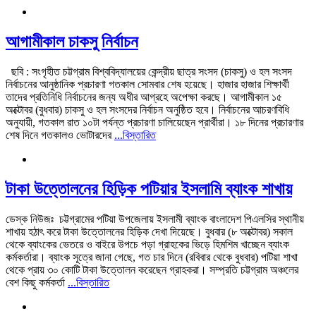
আগামীকাল চাকসু নির্বাচন
ছবি : সংগৃহীত চট্টগ্রাম বিশ্ববিদ্যালয়ের কেন্দ্রীয় ছাত্র সংসদ (চাকসু) ও হল সংসদ
নির্বাচনের আনুষ্ঠানিক প্রচারণা গতকাল সোমবার শেষ হয়েছে। হাজার হাজার শিক্ষার্থী
তাদের প্রতিনিধি নির্বাচনের জন্য অধীর আগ্রহে অপেক্ষা করছে। আগামীকাল ১৫
অক্টোবর (বুধবার) চাকসু ও হল সংসদের নির্বাচন অনুষ্ঠিত হবে। নির্বাচনের আচরণবিধি
অনুযায়ী, গতকাল রাত ১০টা পর্যন্ত প্রচারণা চালিয়েছেন প্রার্থীরা। ১৮ দিনের প্রচারণার
শেষ দিনে গতকালও ভোটারদের
...বিস্তারিত
টাকা উত্তোলনের হিড়িক পটিয়ার ইসলামি ব্যাংক শাখায়
ডেস্ক নিউজঃ চট্টগ্রামের পটিয়া উপজেলায় ইসলামী ব্যাংক বাংলাদেশ পিএলসির স্থানীয়
শাখায় হঠাৎ করে টাকা উত্তোলনের হিড়িক দেখা দিয়েছে। বুধবার (৮ অক্টোবর) সকাল
থেকে ব্যাংকের ভেতরে ও বাইরে উপচে পড়া গ্রাহকের ভিড়ে হিমশিম খাচ্ছেন ব্যাংক
কর্মকর্তারা। ব্যাংক সূত্রে জানা গেছে, গত চার দিনে (রবিবার থেকে বুধবার) পটিয়া শাখা
থেকে প্রায় ৩০ কোটি টাকা উত্তোলন করেছেন গ্রাহকরা। সম্প্রতি চট্টগ্রাম অঞ্চলের
বেশ কিছু কর্মকর্তা
...বিস্তারিত