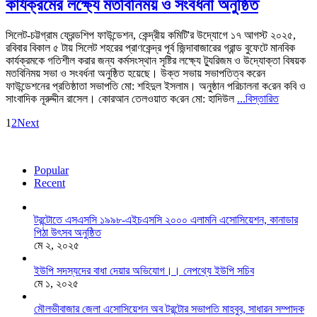
কার্যক্রমের লক্ষ্যে মতবিনিময় ও সংবর্ধনা অনুষ্ঠিত
সিলেট-চট্টগ্রাম ফ্রেন্ডশিপ ফাউন্ডেশন, কেন্দ্রীয় কমিটি'র উদ্যোগে ১৭ আগস্ট ২০২৫,
রবিবার বিকাল ৫ টায় সিলেট শহরের প্রাণকেন্দ্র পূর্ব জিন্দাবাজারের গ্রান্ড বুফেটে মানবিক
কার্যক্রমকে গতিশীল করার জন্য কর্মসংস্থান সৃষ্টির লক্ষ্যে ট্যুরিজম ও উদ্যোক্তা বিষয়ক
মতবিনিময় সভা ও সংবর্ধনা অনুষ্ঠিত হয়েছে। উক্ত সভায় সভাপতিত্ব করেন
ফাউন্ডেশনের প্রতিষ্ঠাতা সভাপতি মো: শহিদুল ইসলাম। অনুষ্ঠান পরিচালনা ক‌রেন কবি ও
সাংবাদিক নূরুদ্দীন রাসেল। কোরআন তেলওয়াত ক‌রেন মো: হা‌দিউল
...বিস্তারিত
1
2
Next
Popular
Recent
টরন্টোতে এসএসসি ১৯৯৮-এইচএসসি ২০০০ এলামনি এসোসিয়েশন, কানাডার
পিঠা উৎসব অনুষ্ঠিত
মে ২, ২০২৫
ইউপি সদস্যদের বাধা দেয়ার অভিযোগ।। নেপথ্যে ইউপি সচিব
মে ১, ২০২৫
মৌলভীবাজার জেলা এসোসিয়েশন অব টরন্টোর সভাপতি মাহবুব, সাধারন সম্পাদক