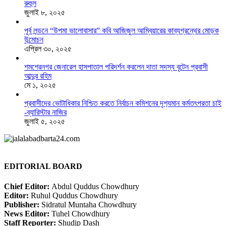
রুহুল
জুলাই ৮, ২০২৫
পূর্ব লন্ডনে “উপমা ভালোবাসার” কবি আজিজুল আম্বিয়ারের কাব্যগ্রন্থের মোড়ক
উন্মোচন
এপ্রিল ৩০, ২০২৫
শমশেরনগর জেনারেল হাসপাতাল পরিদর্শন করলেন দাতা সদস্য বৃটেন প্রবাসী
আব্দুর রহিম
মে ১, ২০২৫
প্রবাসীদের ভোটাধিকার নিশ্চিত করতে নির্বাচন কমিশনের দৃশ‍্যমান কর্মতৎপরতা চাই
-ব্যারিস্টার নাজির
জুলাই ৫, ২০২৫
EDITORIAL BOARD
Chief Editor:
Abdul Quddus Chowdhury
Editor:
Ruhul Quddus Chowdhury
Publisher:
Sidratul Muntaha Chowdhury
News Editor:
Tuhel Chowdhury
Staff Reporter:
Shudip Dash