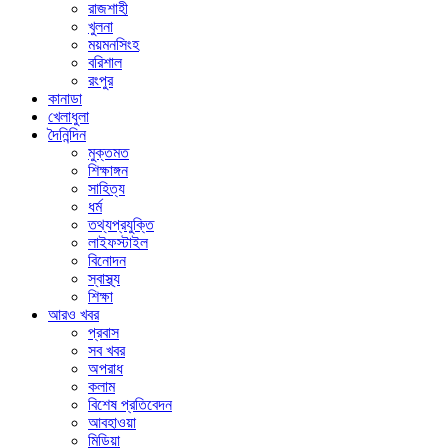
রাজশাহী
খুলনা
ময়মনসিংহ
বরিশাল
রংপুর
কানাডা
খেলাধুলা
দৈনিন্দিন
মুক্তমত
শিক্ষাঙ্গন
সাহিত্য
ধর্ম
তথ্যপ্রযুক্তি
লাইফস্টাইল
বিনোদন
স্বাস্থ্য
শিক্ষা
আরও খবর
প্রবাস
সব খবর
অপরাধ
কলাম
বিশেষ প্রতিবেদন
আবহাওয়া
মিডিয়া