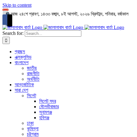
Skip to content
আজ ২৪শে শ্রাবণ, ১৪৩৩ বঙ্গাব্দ, ৮ই আগস্ট, ২০২৬ খ্রিস্টাব্দ, শনিবার, বর্ষাকাল
Search for:
প্রচ্ছদ
এক্সক্লুসিভ
বাংলাদেশ
জাতীয়
রাজনীতি
অর্থনীতি
আন্তর্জাতিক
সারা দেশ
সিলেট
সিলেট সদর
মৌলভীবাজার
সুনামগঞ্জ
হবিগঞ্জ
ঢাকা
কুমিল্লা
চট্টগ্রাম