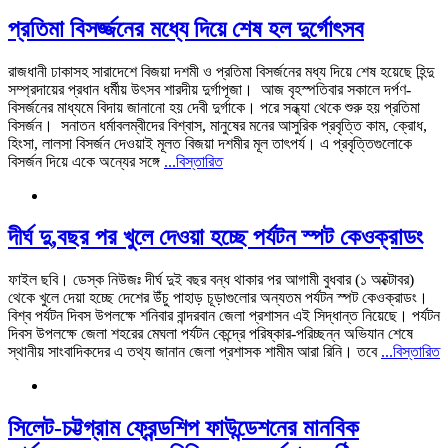
প্রতিমা বিসর্জ্জনের মধ্যে দিয়ে শেষ হল দুর্গোৎসব
রাজধানী ঢাকাসহ সারাদেশে বিজয়া দশমী ও প্রতিমা বিসর্জনের মধ্য দিয়ে শেষ হয়েছে হিন্দু
সম্প্রদায়ের প্রধান ধর্মীয় উৎসব শারদীয় দুর্গাপূজা। আজ বৃহস্পতিবার সকালে দর্পণ-
বিসর্জনের মাধ্যমে বিদায় জানানো হয় দেবী দুর্গাকে। পরে সন্ধ্যা থেকে শুরু হয় প্রতিমা
বিসর্জন। সনাতন ধর্মাবলম্বীদের বিশ্বাস, মানুষের মনের আসুরিক প্রবৃত্তি কাম, ক্রোধ,
হিংসা, লালসা বিসর্জন দেওয়াই মূলত বিজয়া দশমীর মূল তাৎপর্য। এ প্রবৃত্তিগুলোকে
বিসর্জন দিয়ে একে অন্যের সঙ্গে
...বিস্তারিত
দীর্ঘ দু,বছর পর খুলে দেওয়া হচ্ছে পর্যটন স্পট কেওক্রাডং
ফাইল ছবি। ডেস্ক নিউজঃ দীর্ঘ দুই বছর বন্ধ থাকার পর আগামী বুধবার (১ অক্টোবর)
থেকে খুলে দেয়া হচ্ছে দেশের উঁচু পাহাড় চূড়াগুলোর অন্যতম পর্যটন স্পট কেওক্রাডং।
বিশ্ব পর্যটন দিবস উপলক্ষে শনিবার বান্দরবান জেলা প্রশাসন এই সিদ্ধান্ত নিয়েছে। পর্যটন
দিবস উপলক্ষে জেলা শহরের মেঘলা পর্যটন কেন্দ্রে পরিষ্কার-পরিচ্ছন্ন অভিযান শেষে
স্থানীয় সাংবাদিকদের এ তথ্য জানান জেলা প্রশাসক শামীম আরা রিনি। তবে
...বিস্তারিত
সিলেট-চট্টগ্রাম ফ্রেন্ডশিপ ফাউন্ডেশনের মানবিক