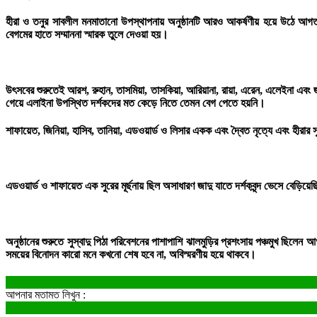
হীরা ও তনুর সাবলীল মনমাতানো উপস্থাপনায় অনুষ্ঠানটি আরও আকর্ষণীয় হয়ে উঠে আ
বেগমের হাতে সম্মাননা স্মারক তুলে দেওয়া হয়।
উৎসবের শুরুতেই আরশ, রুহান, তাসমিয়া, তাসকিয়া, আরিয়ানা, রায়া, এরেন, এলেইনা এবং জ
গেয়ে এলাইনা উপস্থিত দর্শকদের মত কেড়ে নিতে তেমন বেগ পেতে হয়নি।
শাফায়েত, জিনিয়া, হাসিব, তানিয়া, এডওয়ার্ড ও লিসার একক এবং দ্বৈত নৃত্যে এবং হীরার
এডওয়ার্ড ও শাফায়েত এক সুরের মূর্ছনায় ছিল অসাধারণ জাদু যাতে দর্শকবৃন্দ ভেসে ব
অনুষ্ঠানের শুরুতে সুস্বাদু পিঠা পরিবেশনের পাশাপাশি ঝালমুড়ির প্রশংসায় পঞ্চমুখ ছিল
সম‍য়ের বিনোদন কারো মনে কখনো শেষ হবে না, অবিস্মরণীয় হয়ে থাকবে।
আপনার মতামত লিখুন :