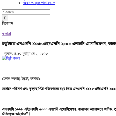
সংবাদ পত্রের পাতা থেকে
Search
for:
শিরোনাম
কানাডা
টরন্টোতে এসএসসি ১৯৯৮-এইচএসসি ২০০০ এলামনি এসোসিয়েশন, কানাডার
প্রকাশ: ৪:১৩ পূর্বাহ্ণ মে ২, ২০২৫
হেলাল সরকার, টরন্টো, কানাডাঃ
মনোরম পরিবেশ এবং সুস্বাদু পিঠা পরিবেশনের মধ‍্য দিয়ে এসএসসি ১৯৯৮ এইচএসসি ২০০০ এ
এসএসসি ১৯৯৮ এইচএসসি ২০০০ এলামনি এসোসিয়েশন, কানাডার আয়োজনে অনিক, তুহিন, রুহুল
ঐতিহ্যের আহবানে”।