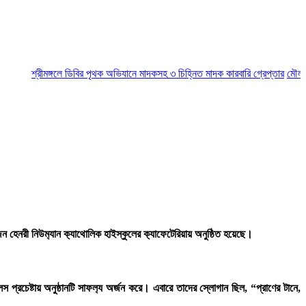
শ্রীমঙ্গলে ডিবির পৃথক অভিযানে মাদকসহ ৩ চিহ্নিত মাদক কারবারি গ্রেপ্তার
মৌলভীবাজার
েনরী নিউম‍্যান ক‍্যাথোলিক হাইস্কুলের ক‍্যাফেটেরিয়ায় অনুষ্ঠিত হয়েছে।
রচেষ্টায় অনুষ্ঠানটি সাফল‍্য অর্জন করে। এবারে তাদের স্লোগান ছিল, “প্রাণের টানে,