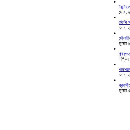
টরন্টো
মে ২, 
ইউপি স
মে ১, 
মৌলভীব
জুলাই 
পূর্ব ল
এপ্রিল
শমশেরনগ
মে ১, 
প্রবাসী
জুলাই 