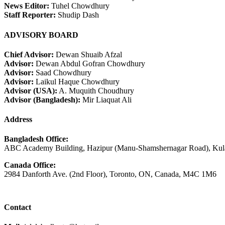
News Editor:
Tuhel Chowdhury
Staff Reporter:
Shudip Dash
ADVISORY BOARD
Chief Advisor:
Dewan Shuaib Afzal
Advisor:
Dewan Abdul Gofran Chowdhury
Advisor:
Saad Chowdhury
Advisor:
Laikul Haque Chowdhury
Advisor (USA):
A. Muquith Choudhury
Advisor (Bangladesh):
Mir Liaquat Ali
Address
Bangladesh Office:
ABC Academy Building, Hazipur (Manu-Shamshernagar Road), Kula
Canada Office:
2984 Danforth Ave. (2nd Floor), Toronto, ON, Canada, M4C 1M6
Contact