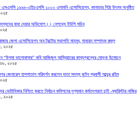
তে এসএসসি ১৯৯৮-এইচএসসি ২০০০ এলামনি এসোসিয়েশন, কানাডার পিঠা উৎসব অনুষ্ঠিত
২০২৫
দস্যদের বাধা দেয়ার অভিযোগ।। নেপথ্যে ইউপি সচিব
২০২৫
াজার জেলা এসোসিয়েশন অব টরন্টোর সভাপতি মাহবুব, সাধারন সম্পাদক রুহুল
৮, ২০২৫
ন্ডনে “উপমা ভালোবাসার” কবি আজিজুল আম্বিয়ারের কাব্যগ্রন্থের মোড়ক উন্মোচন
 ৩০, ২০২৫
র জেনারেল হাসপাতাল পরিদর্শন করলেন দাতা সদস্য বৃটেন প্রবাসী আব্দুর রহিম
২০২৫
দের ভোটাধিকার নিশ্চিত করতে নির্বাচন কমিশনের দৃশ‍্যমান কর্মতৎপরতা চাই -ব্যারিস্টার নাজির
৫, ২০২৫