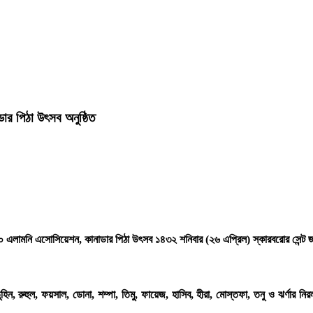
 পিঠা উৎসব অনুষ্ঠিত
লামনি এসোসিয়েশন, কানাডার পিঠা উৎসব ১৪৩২ শনিবার (২৬ এপ্রিল) স্কারবরোর সেন্ট জন হ
, ফয়সাল, ডোনা, শম্পা, তিমু, ফায়েজ, হাসিব, হীরা, মোস্তফা, তনু ও ঝর্ণার নিরলস প্