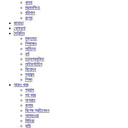
খুলনা
ময়মনসিংহ
বরিশাল
রংপুর
কানাডা
খেলাধুলা
দৈনিন্দিন
মুক্তমত
শিক্ষাঙ্গন
সাহিত্য
ধর্ম
তথ্যপ্রযুক্তি
লাইফস্টাইল
বিনোদন
স্বাস্থ্য
শিক্ষা
আরও খবর
প্রবাস
সব খবর
অপরাধ
কলাম
বিশেষ প্রতিবেদন
আবহাওয়া
মিডিয়া
কৃষি