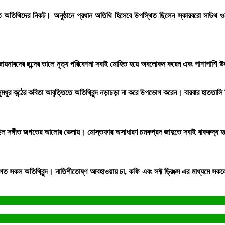
গত অতিথিদের নিকট। অনুষ্ঠানে প্রধান অতিথি হিসেবে উপস্থিত ছিলেন স্কারবরো সাউথ ওয
ায়নাবদের ছন্দের তালে নৃত‍্য পরিবেশনা সবাই মোহিত হয়ে অবলোকন করেন এবং পাশাপাশি উল
 সুমধুর কন্ঠের কবিতা আবৃত্তিতে অতিথিবৃন্দ নড়াচড়া না করে উপভোগ করেন। বারবার হাততালি 
েড়িয়েছিল সঙ্গীত জগতের আলোর ভেলায়। মোস্তফার অসাধারণ চমকপ্রদ জাদুতে সবাই বাকরুদ্
েন আগত সকল অতিথিবৃন্দ। নাতিশীতোষ্ণ আবহাওয়ায় চা, কফি এবং সফ্ট ড্রিংক্স এর মাধ্যমে সক