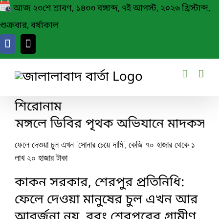
Skip
আজ ২৩শে শ্রাবণ, ১৪৩৩ বঙ্গাব্দ, ৭ই আগস্ট, ২০২৬ খ্রিস্টাব্দ,
to
শুক্রবার, বর্ষাকাল
content
শিরোনাম
রীমঙ্গলে ডিবির পৃথক অভিযানে মাদকসহ ৩ চিহ্
ফেলে দেওয়া চুল এখন ‘সোনার চেয়ে দামি’, কেজি ৭০ হাজার থেকে ১
লাখ ২০ হাজার টাকা
কাকন সরকার, শেরপুর প্রতিনিধি:
ফেলে দেওয়া মানুষের চুল এখন আর
আবর্জনা নয়, বরং শেরপুরের গ্রামীণ