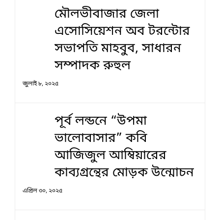
মৌলভীবাজার জেলা
এসোসিয়েশন অব টরন্টোর
সভাপতি মাহবুব, সাধারন
সম্পাদক রুহুল
জুলাই ৮, ২০২৫
পূর্ব লন্ডনে “উপমা
ভালোবাসার” কবি
আজিজুল আম্বিয়ারের
কাব্যগ্রন্থের মোড়ক উন্মোচন
এপ্রিল ৩০, ২০২৫