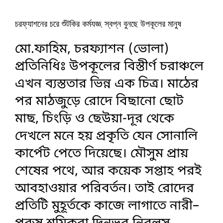
চরফ্যাশনের চরে শুঁটকির কর্মযজ্ঞ, স্বপ্ন বুনছে উপকূলের মানুষ
মো.ফাহিম, চরফ্যাশন (ভোলা)
প্রতিনিধিঃ ‎উপকূলের বিস্তীর্ণ চরাঞ্চলে
এখন ব্যস্ততার ভিন্ন এক চিত্র। মাঠের
পর মাঠজুড়ে রোদে বিছানো ছোট
মাছ, চিংড়ি ও ছেউয়া-দূর থেকে
দেখলে মনে হয় প্রকৃতি যেন সোনালি
কার্পেট পেতে দিয়েছে। মৌসুম প্রায়
শেষের পথে, আর কয়েক সপ্তাহ পরই
আবহাওয়ার পরিবর্তন। তাই রোদের
প্রতিটি মুহূর্তকে কাজে লাগাতে নারী–