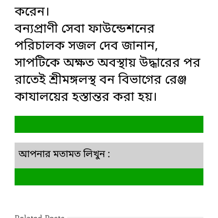
করেন।
বন্যপ্রাণী সেবা ফাউন্ডেশনের
পরিচালক সজল দেব জানান,
সাপটিকে অক্ষত অবস্থায় উদ্ধারের পর
রাতেই শ্রীমঙ্গলস্থ বন বিভাগের রেঞ্জ
কাযালয়ের হস্তান্তর করা হয়।
আপনার মতামত লিখুন :