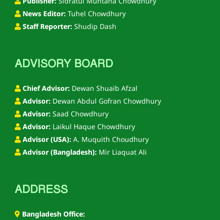
Publisher:
Sidratul Muntaha Chowdhury
News Editor:
Tuhel Chowdhury
Staff Reporter:
Shudip Dash
ADVISORY BOARD
Chief Advisor:
Dewan Shuaib Afzal
Advisor:
Dewan Abdul Gofran Chowdhury
Advisor:
Saad Chowdhury
Advisor:
Laikul Haque Chowdhury
Advisor (USA):
A. Muquith Choudhury
Advisor (Bangladesh):
Mir Liaquat Ali
ADDRESS
Bangladesh Office: