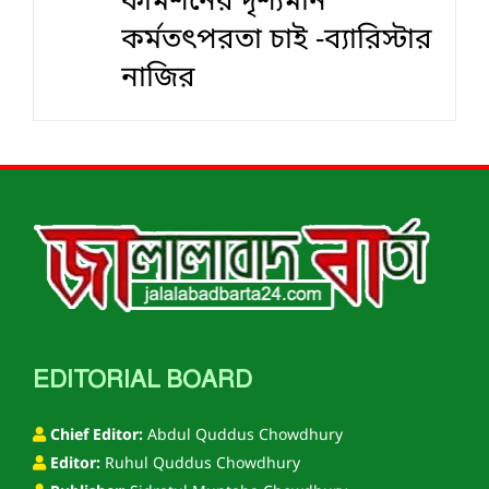
কমিশনের দৃশ‍্যমান
কর্মতৎপরতা চাই -ব্যারিস্টার
নাজির
EDITORIAL BOARD
Chief Editor:
Abdul Quddus Chowdhury
Editor:
Ruhul Quddus Chowdhury