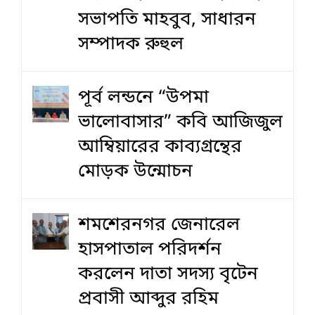
সভাপতি মাহবুব, সাধারন
সম্পাদক রুহুল
পূর্ব লন্ডনে “উপমা
ভালোবাসার” কবি আজিজুল
আম্বিয়ারের কাব্যগ্রন্থের
মোড়ক উন্মোচন
শমশেরনগর জেনারেল
হাসপাতাল পরিদর্শন
করলেন দাতা সদস্য বৃটেন
প্রবাসী আব্দুর রহিম