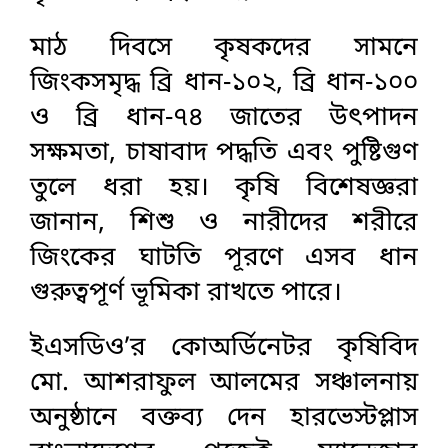
মাঠ দিবসে কৃষকদের সামনে
জিংকসমৃদ্ধ ব্রি ধান-১০২, ব্রি ধান-১০০
ও ব্রি ধান-৭৪ জাতের উৎপাদন
সক্ষমতা, চাষাবাদ পদ্ধতি এবং পুষ্টিগুণ
তুলে ধরা হয়। কৃষি বিশেষজ্ঞরা
জানান, শিশু ও নারীদের শরীরে
জিংকের ঘাটতি পূরণে এসব ধান
গুরুত্বপূর্ণ ভূমিকা রাখতে পারে।
ইএসডিও’র কোঅর্ডিনেটর কৃষিবিদ
মো. আশরাফুল আলমের সঞ্চালনায়
অনুষ্ঠানে বক্তব্য দেন হারভেস্টপ্লাস