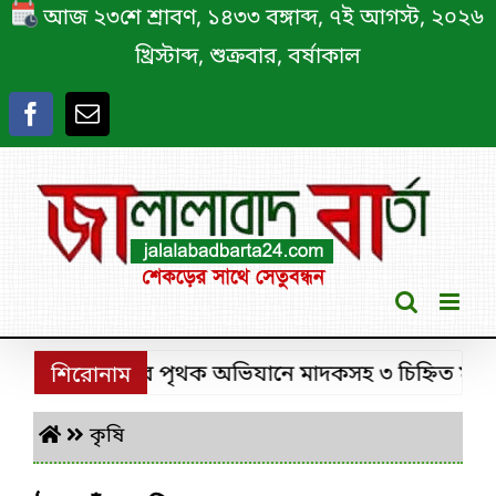
Skip
আজ ২৩শে শ্রাবণ, ১৪৩৩ বঙ্গাব্দ, ৭ই আগস্ট, ২০২৬
to
খ্রিস্টাব্দ, শুক্রবার, বর্ষাকাল
content
শ্রীমঙ্গলে ডিবির পৃথক অভিযানে মাদকসহ ৩ চিহ্নিত মাদক কা
শিরোনাম
কৃষি