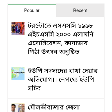
Popular
Recent
টরন্টোতে এসএসসি ১৯৯৮-
এইচএসসি ২০০০ এলামনি
এসোসিয়েশন, কানাডার
পিঠা উৎসব অনুষ্ঠিত
ইউপি সদস্যদের বাধা দেয়ার
অভিযোগ।। নেপথ্যে ইউপি
সচিব
মৌলভীবাজার জেলা