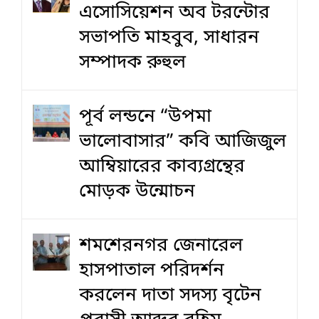
এসোসিয়েশন অব টরন্টোর
সভাপতি মাহবুব, সাধারন
সম্পাদক রুহুল
পূর্ব লন্ডনে “উপমা
ভালোবাসার” কবি আজিজুল
আম্বিয়ারের কাব্যগ্রন্থের
মোড়ক উন্মোচন
শমশেরনগর জেনারেল
হাসপাতাল পরিদর্শন
করলেন দাতা সদস্য বৃটেন