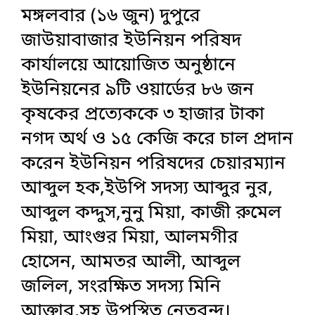
মঙ্গলবার (১৬ জুন) দুপুরে
জাউয়াবাজার ইউনিয়ন পরিষদ
কার্যালয়ে আয়োজিত অনুষ্ঠানে
ইউনিয়নের ৯টি ওয়ার্ডের ৮৬ জন
কৃষকের প্রত্যেককে ৩ হাজার টাকা
নগদ অর্থ ও ১৫ কেজি করে চাল প্রদান
করেন ইউনিয়ন পরিষদের চেয়ারম্যান
আব্দুল হক,ইউপি সদস্য আব্দুর নুর,
আব্দুল কদ্দুস,নুনু মিয়া, কাজী রুমেল
মিয়া, আংগুর মিয়া, আলমগীর
হোসেন, আমতর আলী, আব্দুল
জলিল, সংরক্ষিত সদস্য মিনি
আক্তার,সহ উপস্থিত নেতৃবৃন্দ।