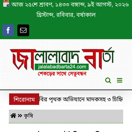
Skip
আজ ২৫শে শ্রাবণ, ১৪৩৩ বঙ্গাব্দ, ৯ই আগস্ট, ২০২৬
to
খ্রিস্টাব্দ, রবিবার, বর্ষাকাল
content
শ্রীমঙ্গলে ডিবির পৃথক অভিযানে মাদকসহ ৩ চিহ্নিত মাদক 
শিরোনাম
কৃষি