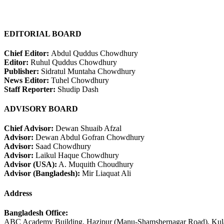
EDITORIAL BOARD
Chief Editor:
Abdul Quddus Chowdhury
Editor:
Ruhul Quddus Chowdhury
Publisher:
Sidratul Muntaha Chowdhury
News Editor:
Tuhel Chowdhury
Staff Reporter:
Shudip Dash
ADVISORY BOARD
Chief Advisor:
Dewan Shuaib Afzal
Advisor:
Dewan Abdul Gofran Chowdhury
Advisor:
Saad Chowdhury
Advisor:
Laikul Haque Chowdhury
Advisor (USA):
A. Muquith Choudhury
Advisor (Bangladesh):
Mir Liaquat Ali
Address
Bangladesh Office:
ABC Academy Building, Hazipur (Manu-Shamshernagar Road), Kula