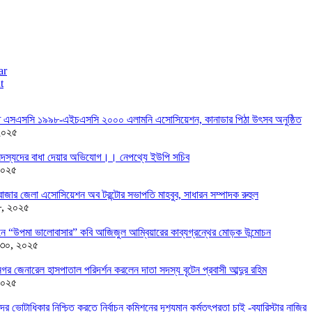
ar
t
তে এসএসসি ১৯৯৮-এইচএসসি ২০০০ এলামনি এসোসিয়েশন, কানাডার পিঠা উৎসব অনুষ্ঠিত
২০২৫
দস্যদের বাধা দেয়ার অভিযোগ।। নেপথ্যে ইউপি সচিব
২০২৫
াজার জেলা এসোসিয়েশন অব টরন্টোর সভাপতি মাহবুব, সাধারন সম্পাদক রুহুল
৮, ২০২৫
ন্ডনে “উপমা ভালোবাসার” কবি আজিজুল আম্বিয়ারের কাব্যগ্রন্থের মোড়ক উন্মোচন
 ৩০, ২০২৫
র জেনারেল হাসপাতাল পরিদর্শন করলেন দাতা সদস্য বৃটেন প্রবাসী আব্দুর রহিম
২০২৫
দের ভোটাধিকার নিশ্চিত করতে নির্বাচন কমিশনের দৃশ‍্যমান কর্মতৎপরতা চাই -ব্যারিস্টার নাজির