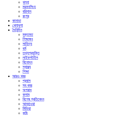
খুলনা
ময়মনসিংহ
বরিশাল
রংপুর
কানাডা
খেলাধুলা
দৈনিন্দিন
মুক্তমত
শিক্ষাঙ্গন
সাহিত্য
ধর্ম
তথ্যপ্রযুক্তি
লাইফস্টাইল
বিনোদন
স্বাস্থ্য
শিক্ষা
আরও খবর
প্রবাস
সব খবর
অপরাধ
কলাম
বিশেষ প্রতিবেদন
আবহাওয়া
মিডিয়া
কৃষি