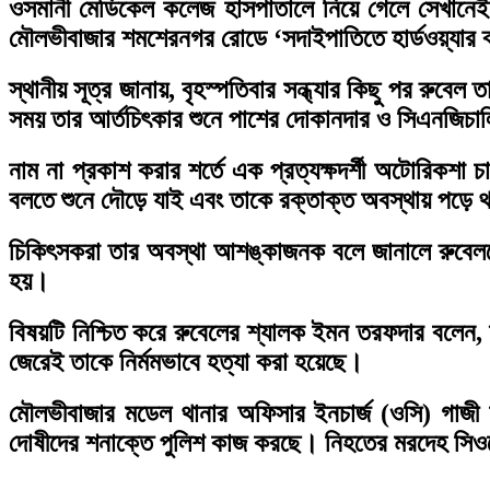
ওসমানী মেডিকেল কলেজ হাসপাতালে নিয়ে গেলে সেখানেই ত
মৌলভীবাজার শমশেরনগর রোডে ‘সদাইপাতিতে হার্ডওয়্যার 
স্থানীয় সূত্র জানায়, বৃহস্পতিবার সন্ধ্যার কিছু পর রুব
সময় তার আর্তচিৎকার শুনে পাশের দোকানদার ও সিএনজিচা
নাম না প্রকাশ করার শর্তে এক প্রত্যক্ষদর্শী অটোরিকশা
বলতে শুনে দৌড়ে যাই এবং তাকে রক্তাক্ত অবস্থায় পড়ে থ
চিকিৎসকরা তার অবস্থা আশঙ্কাজনক বলে জানালে রুবেলক
হয়।
বিষয়টি নিশ্চিত করে রুবেলের শ্যালক ইমন তরফদার বলেন, দ
জেরেই তাকে নির্মমভাবে হত্যা করা হয়েছে।
মৌলভীবাজার মডেল থানার অফিসার ইনচার্জ (ওসি) গাজী 
দোষীদের শনাক্তে পুলিশ কাজ করছে। নিহতের মরদেহ সিওম