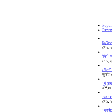
Popul
Recen
টরন্টো
মে ২, 
ইউপি স
মে ১, 
মৌলভীব
জুলাই 
পূর্ব ল
এপ্রিল
শমশেরনগ
মে ১, 
প্রবাসী