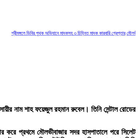
শ্রীমঙ্গলে ডিবির পৃথক অভিযানে মাদকসহ ৩ চিহ্নিত মাদক কারবারি গ্রেপ্তার
মৌলভীবাজারে আ
সায়ীর নাম শাহ ফয়েজুল রহমান রুবেল। তিনি সেন্টাল রোডের
উদ্ধার করে প্রথমে মৌলভীবাজার সদর হাসপাতালে পরে সিলেট