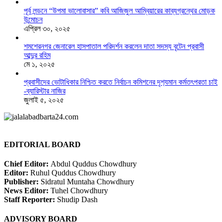
পূর্ব লন্ডনে “উপমা ভালোবাসার” কবি আজিজুল আম্বিয়ারের কাব্যগ্রন্থের মোড়ক
উন্মোচন
এপ্রিল ৩০, ২০২৫
শমশেরনগর জেনারেল হাসপাতাল পরিদর্শন করলেন দাতা সদস্য বৃটেন প্রবাসী
আব্দুর রহিম
মে ১, ২০২৫
প্রবাসীদের ভোটাধিকার নিশ্চিত করতে নির্বাচন কমিশনের দৃশ‍্যমান কর্মতৎপরতা চাই
-ব্যারিস্টার নাজির
জুলাই ৫, ২০২৫
EDITORIAL BOARD
Chief Editor:
Abdul Quddus Chowdhury
Editor:
Ruhul Quddus Chowdhury
Publisher:
Sidratul Muntaha Chowdhury
News Editor:
Tuhel Chowdhury
Staff Reporter:
Shudip Dash
ADVISORY BOARD