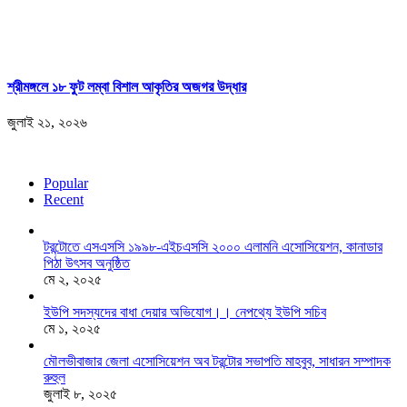
শ্রীমঙ্গলে ১৮ ফুট লম্বা বিশাল আকৃতির অজগর উদ্ধার
জুলাই ২১, ২০২৬
Popular
Recent
টরন্টোতে এসএসসি ১৯৯৮-এইচএসসি ২০০০ এলামনি এসোসিয়েশন, কানাডার
পিঠা উৎসব অনুষ্ঠিত
মে ২, ২০২৫
ইউপি সদস্যদের বাধা দেয়ার অভিযোগ।। নেপথ্যে ইউপি সচিব
মে ১, ২০২৫
মৌলভীবাজার জেলা এসোসিয়েশন অব টরন্টোর সভাপতি মাহবুব, সাধারন সম্পাদক
রুহুল
জুলাই ৮, ২০২৫