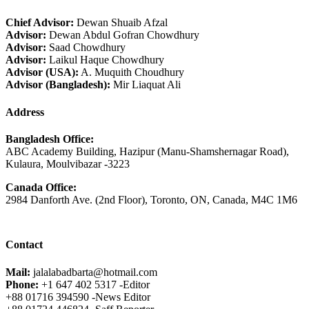
Chief Advisor:
Dewan Shuaib Afzal
Advisor:
Dewan Abdul Gofran Chowdhury
Advisor:
Saad Chowdhury
Advisor:
Laikul Haque Chowdhury
Advisor (USA):
A. Muquith Choudhury
Advisor (Bangladesh):
Mir Liaquat Ali
Address
Bangladesh Office:
ABC Academy Building, Hazipur (Manu-Shamshernagar Road),
Kulaura, Moulvibazar -3223
Canada Office:
2984 Danforth Ave. (2nd Floor), Toronto, ON, Canada, M4C 1M6
Contact
Mail:
jalalabadbarta@hotmail.com
Phone:
+1 647 402 5317 -Editor
+88 01716 394590 -News Editor