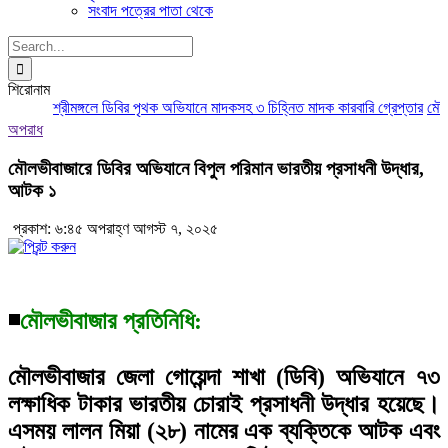
সংবাদ পত্রের পাতা থেকে
Search
for:
শিরোনাম
শ্রীমঙ্গলে ডিবির পৃথক অভিযানে মাদকসহ ৩ চিহ্নিত মাদক কারবারি গ্রেপ্তার
মৌলভীব
অপরাধ
মৌলভীবাজারে ডিবির অভিযানে বিপুল পরিমান ভারতীয় প্রসাধনী উদ্ধার,
আটক ১
প্রকাশ: ৬:৪৫ অপরাহ্ণ আগস্ট ৭, ২০২৫
◾
মৌলভীবাজার প্রতিনিধি:
মৌলভীবাজার জেলা গোয়েন্দা শাখা (ডিবি) অভিযানে ৭৩
লক্ষাধিক টাকার ভারতীয় চোরাই প্রসাধনী উদ্ধার হয়েছে।
এসময় লালন মিয়া (২৮) নামের এক ব্যক্তিকে আটক এবং