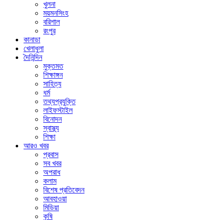
খুলনা
ময়মনসিংহ
বরিশাল
রংপুর
কানাডা
খেলাধুলা
দৈনিন্দিন
মুক্তমত
শিক্ষাঙ্গন
সাহিত্য
ধর্ম
তথ্যপ্রযুক্তি
লাইফস্টাইল
বিনোদন
স্বাস্থ্য
শিক্ষা
আরও খবর
প্রবাস
সব খবর
অপরাধ
কলাম
বিশেষ প্রতিবেদন
আবহাওয়া
মিডিয়া
কৃষি