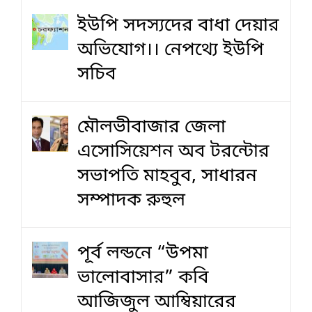
ইউপি সদস্যদের বাধা দেয়ার
অভিযোগ।। নেপথ্যে ইউপি
সচিব
মৌলভীবাজার জেলা
এসোসিয়েশন অব টরন্টোর
সভাপতি মাহবুব, সাধারন
সম্পাদক রুহুল
পূর্ব লন্ডনে “উপমা
ভালোবাসার” কবি
আজিজুল আম্বিয়ারের