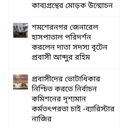
কাব্যগ্রন্থের মোড়ক উন্মোচন
শমশেরনগর জেনারেল
হাসপাতাল পরিদর্শন
করলেন দাতা সদস্য বৃটেন
প্রবাসী আব্দুর রহিম
প্রবাসীদের ভোটাধিকার
নিশ্চিত করতে নির্বাচন
কমিশনের দৃশ‍্যমান
কর্মতৎপরতা চাই -ব্যারিস্টার
নাজির