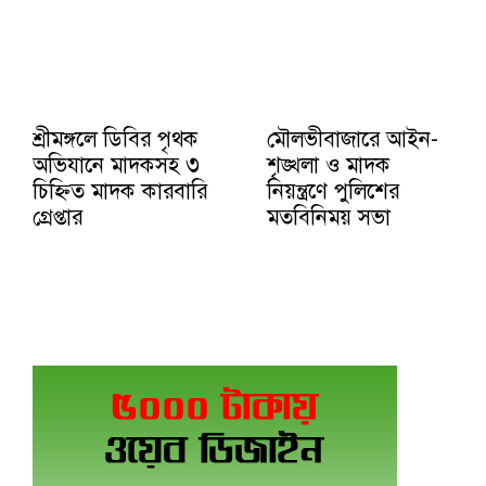
শ্রীমঙ্গলে ডিবির পৃথক
মৌলভীবাজারে আইন-
অভিযানে মাদকসহ ৩
শৃঙ্খলা ও মাদক
চিহ্নিত মাদক কারবারি
নিয়ন্ত্রণে পুলিশের
গ্রেপ্তার
মতবিনিময় সভা