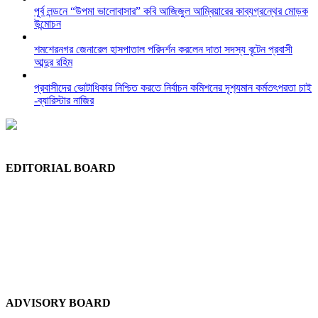
পূর্ব লন্ডনে “উপমা ভালোবাসার” কবি আজিজুল আম্বিয়ারের কাব্যগ্রন্থের মোড়ক
উন্মোচন
শমশেরনগর জেনারেল হাসপাতাল পরিদর্শন করলেন দাতা সদস্য বৃটেন প্রবাসী
আব্দুর রহিম
প্রবাসীদের ভোটাধিকার নিশ্চিত করতে নির্বাচন কমিশনের দৃশ‍্যমান কর্মতৎপরতা চাই
-ব্যারিস্টার নাজির
EDITORIAL BOARD
Chief Editor:
Abdul Quddus Chowdhury
Editor:
Ruhul Quddus Chowdhury
Publisher:
Sidratul Muntaha Chowdhury
News Editor:
Tuhel Chowdhury
Staff Reporter:
Shudip Dash
ADVISORY BOARD