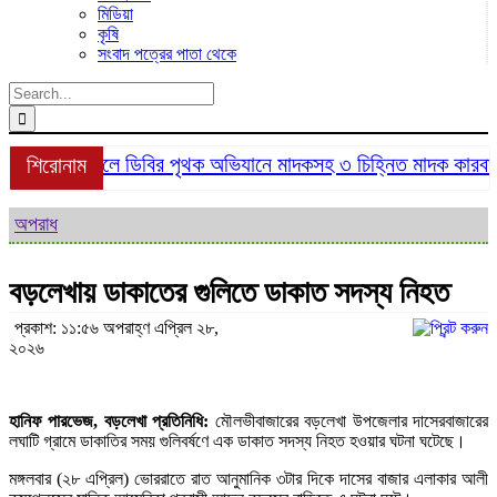
মিডিয়া
কৃষি
সংবাদ পত্রের পাতা থেকে
Search
for:
শ্রীমঙ্গলে ডিবির পৃথক অভিযানে মাদকসহ ৩ চিহ্নিত মাদক কারবারি 
শিরোনাম
অপরাধ
বড়লেখায় ডাকাতের গুলিতে ডাকাত সদস্য নিহত
প্রকাশ: ১১:৫৬ অপরাহ্ণ এপ্রিল ২৮,
২০২৬
হানিফ পারভেজ, বড়লেখা প্রতিনিধি:
মৌলভীবাজারের বড়লেখা উপজেলার দাসেরবাজারের
লঘাটি গ্রামে ডাকাতির সময় গুলিবর্ষণে এক ডাকাত সদস্য নিহত হওয়ার ঘটনা ঘটেছে।
মঙ্গলবার (২৮ এপ্রিল) ভোররাতে রাত আনুমানিক ৩টার দিকে দাসের বাজার এলাকার আলী