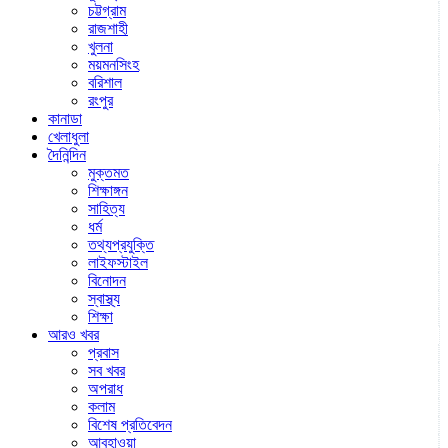
চট্টগ্রাম
রাজশাহী
খুলনা
ময়মনসিংহ
বরিশাল
রংপুর
কানাডা
খেলাধুলা
দৈনিন্দিন
মুক্তমত
শিক্ষাঙ্গন
সাহিত্য
ধর্ম
তথ্যপ্রযুক্তি
লাইফস্টাইল
বিনোদন
স্বাস্থ্য
শিক্ষা
আরও খবর
প্রবাস
সব খবর
অপরাধ
কলাম
বিশেষ প্রতিবেদন
আবহাওয়া