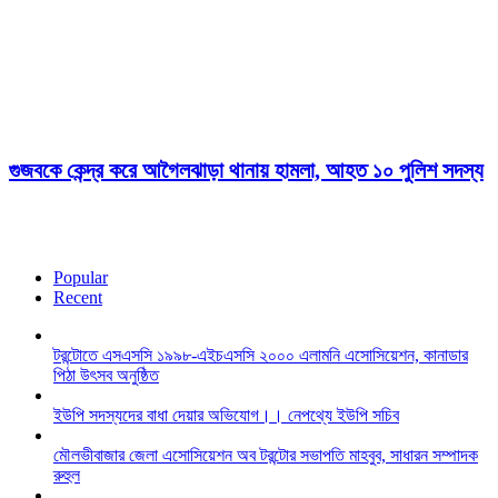
গুজবকে কেন্দ্র করে আগৈলঝাড়া থানায় হামলা, আহত ১০ পুলিশ সদস্য
Popular
Recent
টরন্টোতে এসএসসি ১৯৯৮-এইচএসসি ২০০০ এলামনি এসোসিয়েশন, কানাডার
পিঠা উৎসব অনুষ্ঠিত
ইউপি সদস্যদের বাধা দেয়ার অভিযোগ।। নেপথ্যে ইউপি সচিব
মৌলভীবাজার জেলা এসোসিয়েশন অব টরন্টোর সভাপতি মাহবুব, সাধারন সম্পাদক
রুহুল