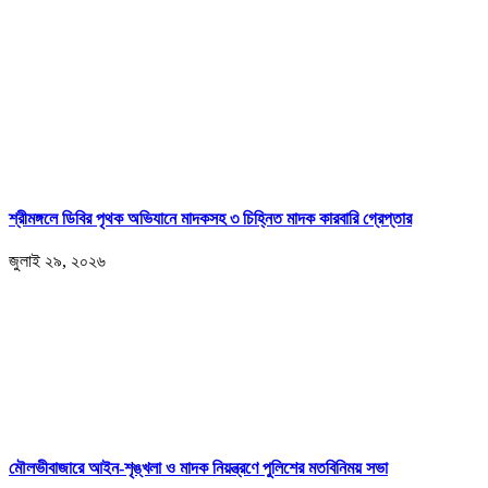
শ্রীমঙ্গলে ডিবির পৃথক অভিযানে মাদকসহ ৩ চিহ্নিত মাদক কারবারি গ্রেপ্তার
জুলাই ২৯, ২০২৬
মৌলভীবাজারে আইন-শৃঙ্খলা ও মাদক নিয়ন্ত্রণে পুলিশের মতবিনিময় সভা