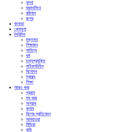
খুলনা
ময়মনসিংহ
বরিশাল
রংপুর
কানাডা
খেলাধুলা
দৈনিন্দিন
মুক্তমত
শিক্ষাঙ্গন
সাহিত্য
ধর্ম
তথ্যপ্রযুক্তি
লাইফস্টাইল
বিনোদন
স্বাস্থ্য
শিক্ষা
আরও খবর
প্রবাস
সব খবর
অপরাধ
কলাম
বিশেষ প্রতিবেদন
আবহাওয়া
মিডিয়া
কৃষি