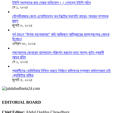
ইউপি সদস্যদের বাধা দেয়ার অভিযোগ।। নেপথ্যে ইউপি সচিব
মে ১, ২০২৫
মৌলভীবাজার জেলা এসোসিয়েশন অব টরন্টোর সভাপতি মাহবুব, সাধারন সম্পাদক
রুহুল
জুলাই ৮, ২০২৫
পূর্ব লন্ডনে “উপমা ভালোবাসার” কবি আজিজুল আম্বিয়ারের কাব্যগ্রন্থের মোড়ক
উন্মোচন
এপ্রিল ৩০, ২০২৫
শমশেরনগর জেনারেল হাসপাতাল পরিদর্শন করলেন দাতা সদস্য বৃটেন প্রবাসী
আব্দুর রহিম
মে ১, ২০২৫
প্রবাসীদের ভোটাধিকার নিশ্চিত করতে নির্বাচন কমিশনের দৃশ‍্যমান কর্মতৎপরতা চাই
-ব্যারিস্টার নাজির
জুলাই ৫, ২০২৫
EDITORIAL BOARD
Chief Editor:
Abdul Quddus Chowdhury