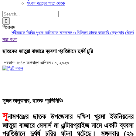
সংবাদ পত্রের পাতা থেকে
Search
for:
শিরোনাম
শ্রীমঙ্গলে ডিবির পৃথক অভিযানে মাদকসহ ৩ চিহ্নিত মাদক কারবারি গ্রেপ্তার
মৌলভীবাজ
সারা বাংলা
ছাতকের জাতুয়া বাজারে ব্যবসা প্রতিষ্ঠানে দুর্ধর্ষ চুরি
প্রকাশ: ৬:৪৫ অপরাহ্ণ এপ্রিল ৩০, ২০২৬
সুজন তালুকদার, ছাতক প্রতিনিধিঃ
সু
নামগঞ্জের ছাতক উপজেলার দক্ষিণ খুরমা ইউনিয়নের
জাতুয়া বাজারে মেসার্স মা এন্টারপ্রাইজ নামে একটি ব্যবসা
প্রতিষ্ঠানে দুর্ধর্ষ চুরির ঘটনা ঘটেছে। মঙ্গলবার (২৯