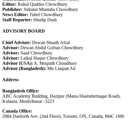
Editor:
Ruhul Quddus Chowdhury
Publisher:
Sidratul Muntaha Chowdhury
News Editor:
Tuhel Chowdhury
Staff Reporter:
Shudip Dash
ADVISORY BOARD
Chief Advisor:
Dewan Shuaib Afzal
Advisor:
Dewan Abdul Gofran Chowdhury
Advisor:
Saad Chowdhury
Advisor:
Laikul Haque Chowdhury
Advisor (USA):
A. Muquith Choudhury
Advisor (Bangladesh):
Mir Liaquat Ali
Address
Bangladesh Office:
ABC Academy Building, Hazipur (Manu-Shamshernagar Road),
Kulaura, Moulvibazar -3223
Canada Office:
2984 Danforth Ave. (2nd Floor), Toronto, ON, Canada, M4C 1M6