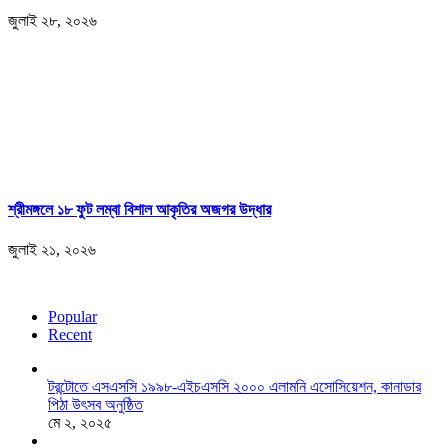
জুলাই ২৮, ২০২৬
শ্রীমঙ্গলে ১৮ ফুট লম্বা বিশাল আকৃতির অজগর উদ্ধার
জুলাই ২১, ২০২৬
Popular
Recent
টরন্টোতে এসএসসি ১৯৯৮-এইচএসসি ২০০০ এলামনি এসোসিয়েশন, কানাডার
পিঠা উৎসব অনুষ্ঠিত
মে ২, ২০২৫