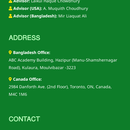
Advisor:
Laikul Haque Chowdhury
Advisor (USA):
A. Muquith Choudhury
Advisor (Bangladesh):
Mir Liaquat Ali
ADDRESS
Bangladesh Office:
ABC Academy Building, Hazipur (Manu-Shamshernagar
Road), Kulaura, Moulvibazar -3223
Canada Office:
2984 Danforth Ave. (2nd Floor), Toronto, ON, Canada,
M4C 1M6
CONTACT