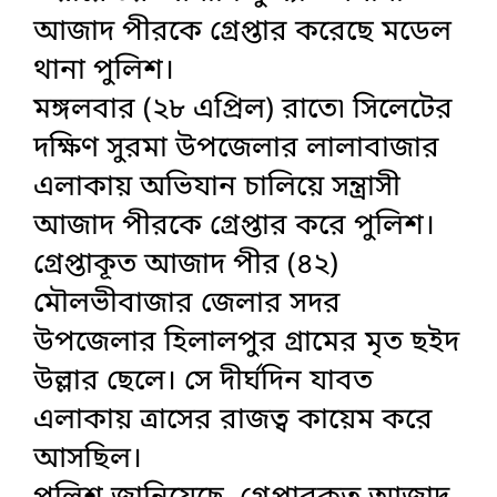
আজাদ পীরকে গ্রেপ্তার করেছে মডেল
থানা পুলিশ।
মঙ্গলবার (২৮ এপ্রিল) রাতে৷ সিলেটের
দক্ষিণ সুরমা উপজেলার লালাবাজার
এলাকায় অভিযান চালিয়ে সন্ত্রাসী
আজাদ পীরকে গ্রেপ্তার করে পুলিশ।
গ্রেপ্তাকূত আজাদ পীর (৪২)
মৌলভীবাজার জেলার সদর
উপজেলার হিলালপুর গ্রামের মৃত ছইদ
উল্লার ছেলে। সে দীর্ঘদিন যাবত
এলাকায় ত্রাসের রাজত্ব কায়েম করে
আসছিল।