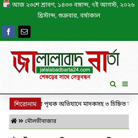
Skip
আজ ২৩শে শ্রাবণ, ১৪৩৩ বঙ্গাব্দ, ৭ই আগস্ট, ২০২৬
to
খ্রিস্টাব্দ, শুক্রবার, বর্ষাকাল
content
শ্রীমঙ্গলে ডিবির পৃথক অভিযানে মাদকসহ ৩ চিহ্নিত মাদক কা
শিরোনাম
মৌলভীবাজার