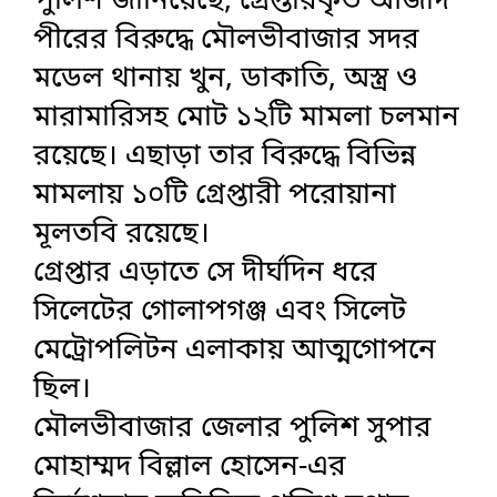
পুলিশ জানিয়েছে, গ্রেপ্তারকৃত আজাদ
পীরের বিরুদ্ধে মৌলভীবাজার সদর
মডেল থানায় খুন, ডাকাতি, অস্ত্র ও
মারামারিসহ মোট ১২টি মামলা চলমান
রয়েছে। এছাড়া তার বিরুদ্ধে বিভিন্ন
মামলায় ১০টি গ্রেপ্তারী পরোয়ানা
মূলতবি রয়েছে।
গ্রেপ্তার এড়াতে সে দীর্ঘদিন ধরে
সিলেটের গোলাপগঞ্জ এবং সিলেট
মেট্রোপলিটন এলাকায় আত্মগোপনে
ছিল।
মৌলভীবাজার জেলার পুলিশ সুপার
মোহাম্মদ বিল্লাল হোসেন-এর