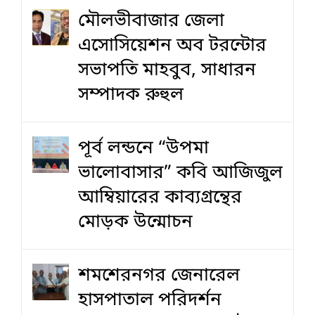
মৌলভীবাজার জেলা
এসোসিয়েশন অব টরন্টোর
সভাপতি মাহবুব, সাধারন
সম্পাদক রুহুল
পূর্ব লন্ডনে “উপমা
ভালোবাসার” কবি আজিজুল
আম্বিয়ারের কাব্যগ্রন্থের
মোড়ক উন্মোচন
শমশেরনগর জেনারেল
হাসপাতাল পরিদর্শন