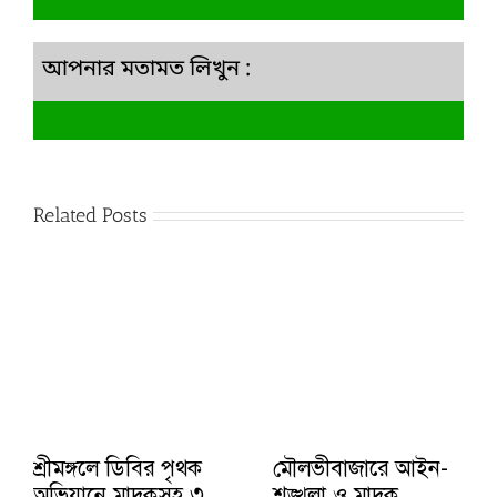
আপনার মতামত লিখুন :
Related Posts
শ্রীমঙ্গলে ডিবির পৃথক
মৌলভীবাজারে আইন-
অভিযানে মাদকসহ ৩
শৃঙ্খলা ও মাদক