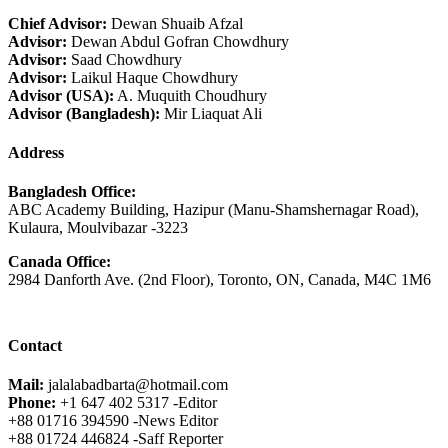
Chief Advisor:
Dewan Shuaib Afzal
Advisor:
Dewan Abdul Gofran Chowdhury
Advisor:
Saad Chowdhury
Advisor:
Laikul Haque Chowdhury
Advisor (USA):
A. Muquith Choudhury
Advisor (Bangladesh):
Mir Liaquat Ali
Address
Bangladesh Office:
ABC Academy Building, Hazipur (Manu-Shamshernagar Road),
Kulaura, Moulvibazar -3223
Canada Office:
2984 Danforth Ave. (2nd Floor), Toronto, ON, Canada, M4C 1M6
Contact
Mail:
jalalabadbarta@hotmail.com
Phone:
+1 647 402 5317 -Editor
+88 01716 394590 -News Editor
+88 01724 446824 -Saff Reporter