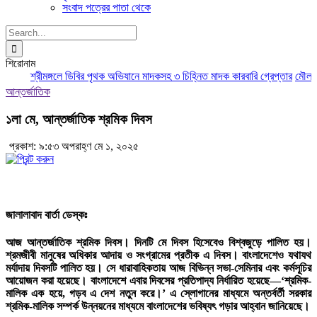
সংবাদ পত্রের পাতা থেকে
Search
for:
শিরোনাম
শ্রীমঙ্গলে ডিবির পৃথক অভিযানে মাদকসহ ৩ চিহ্নিত মাদক কারবারি গ্রেপ্তার
মৌলভীবা
আন্তর্জাতিক
১লা মে, আন্তর্জাতিক শ্রমিক দিবস
প্রকাশ: ৯:৫৩ অপরাহ্ণ মে ১, ২০২৫
জালালাবাদ বার্তা ডেস্কঃ
আজ আন্তর্জাতিক শ্রমিক দিবস। দিনটি মে দিবস হিসেবেও বিশ্বজুড়ে পালিত হয়।
শ্রমজীবী মানুষের অধিকার আদায় ও সংগ্রামের প্রতীক এ দিবস। বাংলাদেশেও যথাযথ
মর্যাদায় দিবসটি পালিত হয়। সে ধারাবাহিকতায় আজ বিভিন্ন সভা-সেমিনার এবং কর্মসূচির
আয়োজন করা হয়েছে। বাংলাদেশে এবার দিবসের প্রতিপাদ্য নির্ধারিত হয়েছে—‘শ্রমিক-
মালিক এক হয়ে, গড়ব এ দেশ নতুন করে।’ এ স্লোগানের মাধ্যমে অন্তর্বর্তী সরকার
শ্রমিক-মালিক সম্পর্ক উন্নয়নের মাধ্যমে বাংলাদেশের ভবিষ্যৎ গড়ার আহ্বান জানিয়েছে।