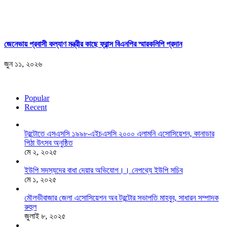
জেনেভায় প্রবাসী কল্যাণ মন্ত্রীর কাছে ফ্রান্স বিএনপির স্মারকলিপি প্রদান
জুন ১১, ২০২৬
Popular
Recent
টরন্টোতে এসএসসি ১৯৯৮-এইচএসসি ২০০০ এলামনি এসোসিয়েশন, কানাডার
পিঠা উৎসব অনুষ্ঠিত
মে ২, ২০২৫
ইউপি সদস্যদের বাধা দেয়ার অভিযোগ।। নেপথ্যে ইউপি সচিব
মে ১, ২০২৫
মৌলভীবাজার জেলা এসোসিয়েশন অব টরন্টোর সভাপতি মাহবুব, সাধারন সম্পাদক
রুহুল
জুলাই ৮, ২০২৫