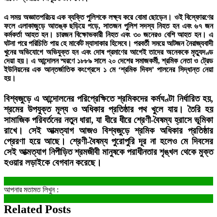
এ সময় অজ্ঞাতপরিচয় এক ব্যক্তি পুলিশকে লক্ষ্য করে বোমা ছোড়েন। ওই বিস্ফোরণের
ফলে এলাকাজুড়ে আতঙ্ক ছড়িয়ে পড়ে, সাতজন পুলিশ সদস্য নিহত হন এবং ৬৭ জন
কর্মকর্তা আহত হন। চারজন বিক্ষোভকারী নিহত এবং ৩০ জনেরও বেশি আহত হন। এ
ঘটনা পরে পরিচিতি পায় হে মার্কেট ম্যাসাকার হিসেবে। পরবর্তী সময়ে আটজন নৈরাজ্যবাদী
খুনের অভিযোগে অভিযুক্ত হন এবং দোষ প্রমাণের আগেই তাদের অনেককে মৃত্যুদণ্ড
দেয়া হয়। এ আন্দোলন স্মরণে ১৮৮৯ সালে ২০ দেশের সমাজকর্মী, শ্রমিক নেতা ও ট্রেড
ইউনিয়নের এক আন্তর্জাতিক কংগ্রেসে ১ মে ‘শ্রমিক দিবস’ পালনের সিদ্ধান্ত নেয়া
হয়।
বিশ্বজুড়ে এ আন্দোলনের পরিপ্রেক্ষিতে শ্রমিকদের কর্মঘণ্টা নির্ধারিত হয়,
শ্রমের উপযুক্ত মূল্য ও অধিকার প্রতিষ্ঠার পথ খুলে যায়। তৈরি হয়
সামাজিক পরিবর্তনের নতুন ধারা, যা ধীরে ধীরে শ্রেণী-বৈষম্য হ্রাসে ভূমিকা
রাখে। সেই আত্মত্যাগ আজও বিশ্বজুড়ে শ্রমিক অধিকার প্রতিষ্ঠার
প্রেরণা হয়ে আছে। শ্রেণী-বৈষম্য পুরোপুরি দূর না হলেও মে দিবসের
সেই আত্মত্যাগ নিপীড়িত শ্রমজীবী মানুষকে পরাধীনতার শৃঙ্খল থেকে মুক্ত
হওয়ার লড়াইকে বেগবান করেছে।
আপনার মতামত লিখুন :
Related Posts