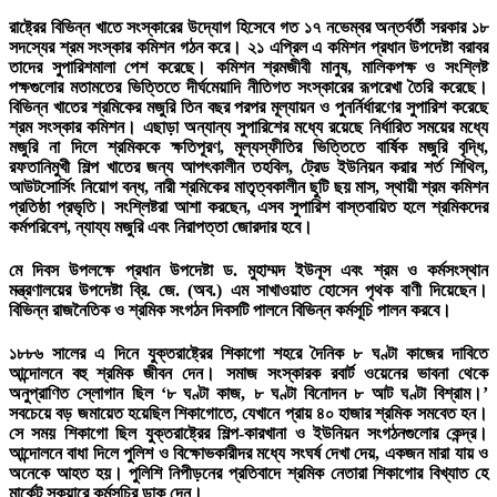
রাষ্ট্রের বিভিন্ন খাতে সংস্কারের উদ্যোগ হিসেবে গত ১৭ নভেম্বর অন্তর্বর্তী সরকার ১৮
সদস্যের শ্রম সংস্কার কমিশন গঠন করে। ২১ এপ্রিল এ কমিশন প্রধান উপদেষ্টা বরাবর
তাদের সুপারিশমালা পেশ করেছে। কমিশন শ্রমজীবী মানুষ, মালিকপক্ষ ও সংশ্লিষ্ট
পক্ষগুলোর মতামতের ভিত্তিতে দীর্ঘমেয়াদি নীতিগত সংস্কারের রূপরেখা তৈরি করেছে।
বিভিন্ন খাতের শ্রমিকের মজুরি তিন বছর পরপর মূল্যায়ন ও পুনর্নির্ধারণের সুপারিশ করেছে
শ্রম সংস্কার কমিশন। এছাড়া অন্যান্য সুপারিশের মধ্যে রয়েছে নির্ধারিত সময়ের মধ্যে
মজুরি না দিলে শ্রমিককে ক্ষতিপূরণ, মূল্যস্ফীতির ভিত্তিতে বার্ষিক মজুরি বৃদ্ধি,
রফতানিমুখী শিল্প খাতের জন্য আপৎকালীন তহবিল, ট্রেড ইউনিয়ন করার শর্ত শিথিল,
আউটসোর্সিং নিয়োগ বন্ধ, নারী শ্রমিকের মাতৃত্বকালীন ছুটি ছয় মাস, স্থায়ী শ্রম কমিশন
প্রতিষ্ঠা প্রভৃতি। সংশ্লিষ্টরা আশা করছেন, এসব সুপারিশ বাস্তবায়িত হলে শ্রমিকদের
কর্মপরিবেশ, ন্যায্য মজুরি এবং নিরাপত্তা জোরদার হবে।
মে দিবস উপলক্ষে প্রধান উপদেষ্টা ড. মুহাম্মদ ইউনূস এবং শ্রম ও কর্মসংস্থান
মন্ত্রণালয়ের উপদেষ্টা ব্রি. জে. (অব.) এম সাখাওয়াত হোসেন পৃথক বাণী দিয়েছেন।
বিভিন্ন রাজনৈতিক ও শ্রমিক সংগঠন দিবসটি পালনে বিভিন্ন কর্মসূচি পালন করবে।
১৮৮৬ সালের এ দিনে যুক্তরাষ্ট্রের শিকাগো শহরে দৈনিক ৮ ঘণ্টা কাজের দাবিতে
আন্দোলনে বহু শ্রমিক জীবন দেন। সমাজ সংস্কারক রবার্ট ওয়েনের ভাবনা থেকে
অনুপ্রাণিত স্লোগান ছিল ‘৮ ঘণ্টা কাজ, ৮ ঘণ্টা বিনোদন ৮ আট ঘণ্টা বিশ্রাম।’
সবচেয়ে বড় জমায়েত হয়েছিল শিকাগোতে, যেখানে প্রায় ৪০ হাজার শ্রমিক সমবেত হন।
সে সময় শিকাগো ছিল যুক্তরাষ্ট্রের শিল্প-কারখানা ও ইউনিয়ন সংগঠনগুলোর কেন্দ্র।
আন্দোলনে বাধা দিলে পুলিশ ও বিক্ষোভকারীদর মধ্যে সংঘর্ষ দেখা দেয়, একজন মারা যায় ও
অনেকে আহত হয়। পুলিশি নিপীড়নের প্রতিবাদে শ্রমিক নেতারা শিকাগোর বিখ্যাত হে
মার্কেট স্কয়ারে কর্মসূচির ডাক দেন।