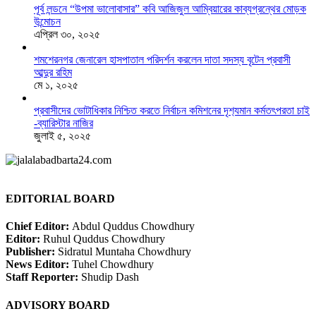
পূর্ব লন্ডনে “উপমা ভালোবাসার” কবি আজিজুল আম্বিয়ারের কাব্যগ্রন্থের মোড়ক
উন্মোচন
এপ্রিল ৩০, ২০২৫
শমশেরনগর জেনারেল হাসপাতাল পরিদর্শন করলেন দাতা সদস্য বৃটেন প্রবাসী
আব্দুর রহিম
মে ১, ২০২৫
প্রবাসীদের ভোটাধিকার নিশ্চিত করতে নির্বাচন কমিশনের দৃশ‍্যমান কর্মতৎপরতা চাই
-ব্যারিস্টার নাজির
জুলাই ৫, ২০২৫
EDITORIAL BOARD
Chief Editor:
Abdul Quddus Chowdhury
Editor:
Ruhul Quddus Chowdhury
Publisher:
Sidratul Muntaha Chowdhury
News Editor:
Tuhel Chowdhury
Staff Reporter:
Shudip Dash
ADVISORY BOARD