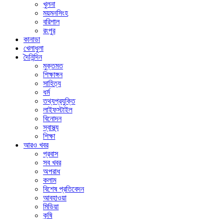
খুলনা
ময়মনসিংহ
বরিশাল
রংপুর
কানাডা
খেলাধুলা
দৈনিন্দিন
মুক্তমত
শিক্ষাঙ্গন
সাহিত্য
ধর্ম
তথ্যপ্রযুক্তি
লাইফস্টাইল
বিনোদন
স্বাস্থ্য
শিক্ষা
আরও খবর
প্রবাস
সব খবর
অপরাধ
কলাম
বিশেষ প্রতিবেদন
আবহাওয়া
মিডিয়া
কৃষি