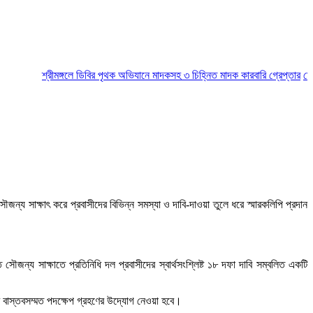
শ্রীমঙ্গলে ডিবির পৃথক অভিযানে মাদকসহ ৩ চিহ্নিত মাদক কারবারি গ্রেপ্তার
মৌলভীবা
ন্য সাক্ষাৎ করে প্রবাসীদের বিভিন্ন সমস্যা ও দাবি-দাওয়া তুলে ধরে স্মারকলিপি প্রদান
 সৌজন্য সাক্ষাতে প্রতিনিধি দল প্রবাসীদের স্বার্থসংশ্লিষ্ট ১৮ দফা দাবি সম্বলিত একটি
করে বাস্তবসম্মত পদক্ষেপ গ্রহণের উদ্যোগ নেওয়া হবে।