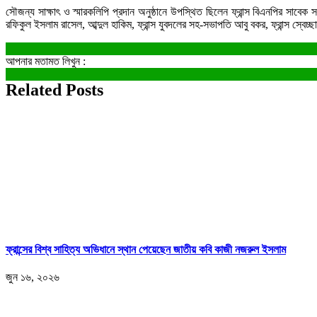
সৌজন্য সাক্ষাৎ ও স্মারকলিপি প্রদান অনুষ্ঠানে উপস্থিত ছিলেন ফ্রান্স বিএনপির সাবে
রফিকুল ইসলাম রাসেল, আব্দুল হাকিম, ফ্রান্স যুবদলের সহ-সভাপতি আবু বকর, ফ্রান্স স্
আপনার মতামত লিখুন :
Related Posts
ফ্রান্সের বিশ্ব সাহিত্য অভিধানে স্থান পেয়েছেন জাতীয় কবি কাজী নজরুল ইসলাম
জুন ১৬, ২০২৬