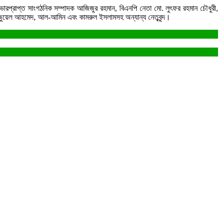
েক ভারপ্রাপ্ত সাংগঠনিক সম্পাদক আজিজুর রহমান, বিএনপি নেতা মো. লুৎফর রহমান চৌধুরী,
য়ক জুয়েল আহমেদ, আল-আমিন এবং কামরুল ইসলামসহ অন্যান্য নেতৃবৃন্দ।