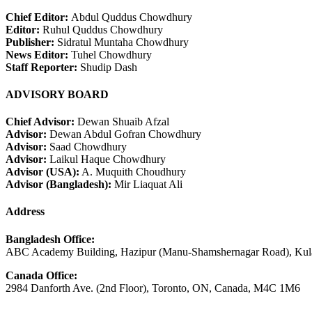
Chief Editor:
Abdul Quddus Chowdhury
Editor:
Ruhul Quddus Chowdhury
Publisher:
Sidratul Muntaha Chowdhury
News Editor:
Tuhel Chowdhury
Staff Reporter:
Shudip Dash
ADVISORY BOARD
Chief Advisor:
Dewan Shuaib Afzal
Advisor:
Dewan Abdul Gofran Chowdhury
Advisor:
Saad Chowdhury
Advisor:
Laikul Haque Chowdhury
Advisor (USA):
A. Muquith Choudhury
Advisor (Bangladesh):
Mir Liaquat Ali
Address
Bangladesh Office:
ABC Academy Building, Hazipur (Manu-Shamshernagar Road), Kula
Canada Office:
2984 Danforth Ave. (2nd Floor), Toronto, ON, Canada, M4C 1M6