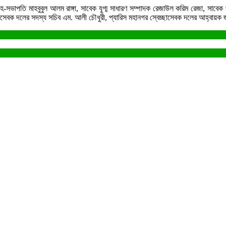
ক সহ-সভাপতি মাহবুবুল আলম রাঙ্গা, সাবেক যুগ্ম সাধারণ সম্পাদক রেজাউল করিম রেজা, সাব
বেচ্ছাসেবক দলের সদস্য সচিব এম. আলী চৌধুরী, প্যারিস মহানগর স্বেচ্ছাসেবক দলের আহ্বা