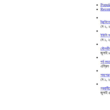
Popul
Recen
টরন্টো
মে ২, 
ইউপি স
মে ১, 
মৌলভীব
জুলাই 
পূর্ব ল
এপ্রিল
শমশেরনগ
মে ১, 
প্রবাসী
জুলাই 