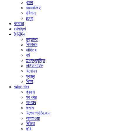
খুলনা
ময়মনসিংহ
বরিশাল
রংপুর
কানাডা
খেলাধুলা
দৈনিন্দিন
মুক্তমত
শিক্ষাঙ্গন
সাহিত্য
ধর্ম
তথ্যপ্রযুক্তি
লাইফস্টাইল
বিনোদন
স্বাস্থ্য
শিক্ষা
আরও খবর
প্রবাস
সব খবর
অপরাধ
কলাম
বিশেষ প্রতিবেদন
আবহাওয়া
মিডিয়া
কৃষি