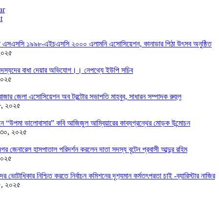
ar
t
তে এসএসসি ১৯৯৮-এইচএসসি ২০০০ এলামনি এসোসিয়েশন, কানাডার পিঠা উৎসব অনুষ্ঠিত
২০২৫
দস্যদের বাধা দেয়ার অভিযোগ।। নেপথ্যে ইউপি সচিব
২০২৫
াজার জেলা এসোসিয়েশন অব টরন্টোর সভাপতি মাহবুব, সাধারন সম্পাদক রুহুল
৮, ২০২৫
ন্ডনে “উপমা ভালোবাসার” কবি আজিজুল আম্বিয়ারের কাব্যগ্রন্থের মোড়ক উন্মোচন
 ৩০, ২০২৫
র জেনারেল হাসপাতাল পরিদর্শন করলেন দাতা সদস্য বৃটেন প্রবাসী আব্দুর রহিম
২০২৫
দের ভোটাধিকার নিশ্চিত করতে নির্বাচন কমিশনের দৃশ‍্যমান কর্মতৎপরতা চাই -ব্যারিস্টার নাজির
৫, ২০২৫