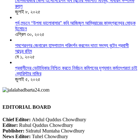
মৌলভীবাজার জেলা এসোসিয়েশন অব টরন্টোর সভাপতি মাহবুব, সাধারন সম্পাদক
রুহুল
জুলাই ৮, ২০২৫
পূর্ব লন্ডনে “উপমা ভালোবাসার” কবি আজিজুল আম্বিয়ারের কাব্যগ্রন্থের মোড়ক
উন্মোচন
এপ্রিল ৩০, ২০২৫
শমশেরনগর জেনারেল হাসপাতাল পরিদর্শন করলেন দাতা সদস্য বৃটেন প্রবাসী
আব্দুর রহিম
মে ১, ২০২৫
প্রবাসীদের ভোটাধিকার নিশ্চিত করতে নির্বাচন কমিশনের দৃশ‍্যমান কর্মতৎপরতা চাই
-ব্যারিস্টার নাজির
জুলাই ৫, ২০২৫
EDITORIAL BOARD
Chief Editor:
Abdul Quddus Chowdhury
Editor:
Ruhul Quddus Chowdhury
Publisher:
Sidratul Muntaha Chowdhury
News Editor:
Tuhel Chowdhury