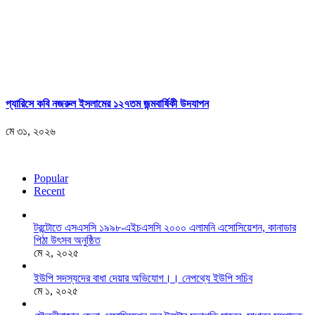
প্যারিসে কবি নজরুল ইসলামের ১২৭তম জন্মবার্ষিকী উদযাপন
মে ৩১, ২০২৬
Popular
Recent
টরন্টোতে এসএসসি ১৯৯৮-এইচএসসি ২০০০ এলামনি এসোসিয়েশন, কানাডার
পিঠা উৎসব অনুষ্ঠিত
মে ২, ২০২৫
ইউপি সদস্যদের বাধা দেয়ার অভিযোগ।। নেপথ্যে ইউপি সচিব
মে ১, ২০২৫