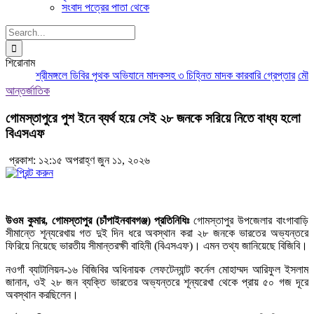
সংবাদ পত্রের পাতা থেকে
Search
for:
শিরোনাম
শ্রীমঙ্গলে ডিবির পৃথক অভিযানে মাদকসহ ৩ চিহ্নিত মাদক কারবারি গ্রেপ্তার
মৌলভীব
আন্তর্জাতিক
গোমস্তাপুরে পুশ ইনে ব্যর্থ হয়ে সেই ২৮ জনকে সরিয়ে নিতে বাধ্য হলো
বিএসএফ
প্রকাশ: ১২:১৫ অপরাহ্ণ জুন ১১, ২০২৬
উওম কুমার, গোমস্তাপুর (চাঁপাইনবাবগঞ্জ) প্রতিনিধিঃ
গোমস্তাপুর উপজেলার বাংগাবাড়ি
সীমান্তে শূন্যরেখায় গত দুই দিন ধরে অবস্থান করা ২৮ জনকে ভারতের অভ্যন্তরে
ফিরিয়ে নিয়েছে ভারতীয় সীমান্তরক্ষী বাহিনী (বিএসএফ)। এমন তথ্য জানিয়েছে বিজিবি।
নওগাঁ ব্যাটালিয়ন-১৬ বিজিবির অধিনায়ক লেফটেন্যান্ট কর্নেল মোহাম্মদ আরিফুল ইসলাম
জানান, ওই ২৮ জন ব্যক্তি ভারতের অভ্যন্তরে শূন্যরেখা থেকে প্রায় ৫০ গজ দূরে
অবস্থান করছিলেন।