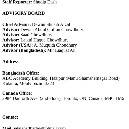
Staff Reporter:
Shudip Dash
ADVISORY BOARD
Chief Advisor:
Dewan Shuaib Afzal
Advisor:
Dewan Abdul Gofran Chowdhury
Advisor:
Saad Chowdhury
Advisor:
Laikul Haque Chowdhury
Advisor (USA):
A. Muquith Choudhury
Advisor (Bangladesh):
Mir Liaquat Ali
Address
Bangladesh Office:
ABC Academy Building, Hazipur (Manu-Shamshernagar Road),
Kulaura, Moulvibazar -3223
Canada Office:
2984 Danforth Ave. (2nd Floor), Toronto, ON, Canada, M4C 1M6
Contact
Mail:
jalalabadbarta@hotmail.com