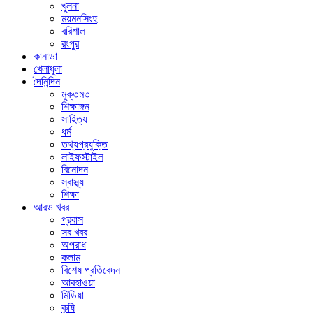
খুলনা
ময়মনসিংহ
বরিশাল
রংপুর
কানাডা
খেলাধুলা
দৈনিন্দিন
মুক্তমত
শিক্ষাঙ্গন
সাহিত্য
ধর্ম
তথ্যপ্রযুক্তি
লাইফস্টাইল
বিনোদন
স্বাস্থ্য
শিক্ষা
আরও খবর
প্রবাস
সব খবর
অপরাধ
কলাম
বিশেষ প্রতিবেদন
আবহাওয়া
মিডিয়া
কৃষি