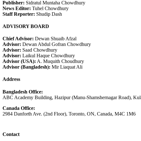
Publisher:
Sidratul Muntaha Chowdhury
News Editor:
Tuhel Chowdhury
Staff Reporter:
Shudip Dash
ADVISORY BOARD
Chief Advisor:
Dewan Shuaib Afzal
Advisor:
Dewan Abdul Gofran Chowdhury
Advisor:
Saad Chowdhury
Advisor:
Laikul Haque Chowdhury
Advisor (USA):
A. Muquith Choudhury
Advisor (Bangladesh):
Mir Liaquat Ali
Address
Bangladesh Office:
ABC Academy Building, Hazipur (Manu-Shamshernagar Road), Kula
Canada Office:
2984 Danforth Ave. (2nd Floor), Toronto, ON, Canada, M4C 1M6
Contact