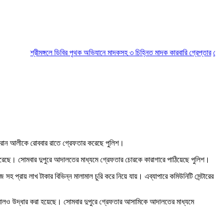
শ্রীমঙ্গলে ডিবির পৃথক অভিযানে মাদকসহ ৩ চিহ্নিত মাদক কারবারি গ্রেপ্তার
মৌলভীবা
কামরান আলীকে রোববার রাতে গ্রেফতার করেছে পুলিশ।
করেছে। সোমবার দুপুরে আদালতের মাধ্যমে গ্রেফতার চোরকে কারাগারে পাঠিয়েছে পুলিশ।
সহ প্রায় লাখ টাকার বিভিন্ন মালামাল চুরি করে নিয়ে যায়। এব্যাপারে কমিউনিটি সেন্টারের
লামালও উদ্ধার করা হয়েছে। সোমবার দুপুরে গ্রেফতার আসামিকে আদালতের মাধ্যমে