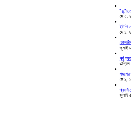
টরন্টো
মে ২, 
ইউপি স
মে ১, 
মৌলভীব
জুলাই 
পূর্ব ল
এপ্রিল
শমশেরনগ
মে ১, 
প্রবাসী
জুলাই 