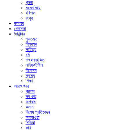
খুলনা
ময়মনসিংহ
বরিশাল
রংপুর
কানাডা
খেলাধুলা
দৈনিন্দিন
মুক্তমত
শিক্ষাঙ্গন
সাহিত্য
ধর্ম
তথ্যপ্রযুক্তি
লাইফস্টাইল
বিনোদন
স্বাস্থ্য
শিক্ষা
আরও খবর
প্রবাস
সব খবর
অপরাধ
কলাম
বিশেষ প্রতিবেদন
আবহাওয়া
মিডিয়া
কৃষি