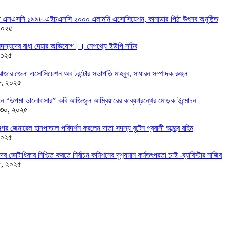
তে এসএসসি ১৯৯৮-এইচএসসি ২০০০ এলামনি এসোসিয়েশন, কানাডার পিঠা উৎসব অনুষ্ঠিত
২০২৫
দস্যদের বাধা দেয়ার অভিযোগ।। নেপথ্যে ইউপি সচিব
২০২৫
াজার জেলা এসোসিয়েশন অব টরন্টোর সভাপতি মাহবুব, সাধারন সম্পাদক রুহুল
৮, ২০২৫
ন্ডনে “উপমা ভালোবাসার” কবি আজিজুল আম্বিয়ারের কাব্যগ্রন্থের মোড়ক উন্মোচন
 ৩০, ২০২৫
র জেনারেল হাসপাতাল পরিদর্শন করলেন দাতা সদস্য বৃটেন প্রবাসী আব্দুর রহিম
২০২৫
দের ভোটাধিকার নিশ্চিত করতে নির্বাচন কমিশনের দৃশ‍্যমান কর্মতৎপরতা চাই -ব্যারিস্টার নাজির
৫, ২০২৫