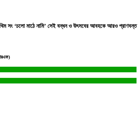
ন। থিম সং ‘চলো মাঠে নামি’ সেই বন্ধন ও উৎসবের আবহকে আরও প্রাণবন্ত
িআরএফ)