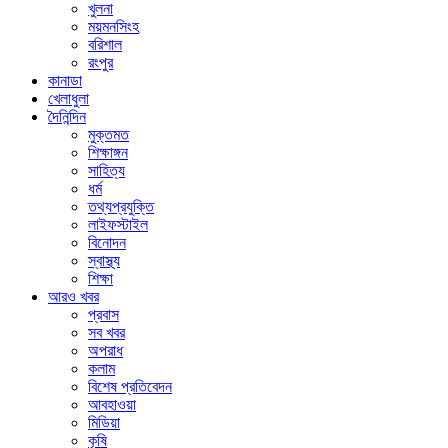
খুলনা
ময়মনসিংহ
বরিশাল
রংপুর
কানাডা
খেলাধুলা
দৈনিন্দিন
মুক্তমত
শিক্ষাঙ্গন
সাহিত্য
ধর্ম
তথ্যপ্রযুক্তি
লাইফস্টাইল
বিনোদন
স্বাস্থ্য
শিক্ষা
আরও খবর
প্রবাস
সব খবর
অপরাধ
কলাম
বিশেষ প্রতিবেদন
আবহাওয়া
মিডিয়া
কৃষি