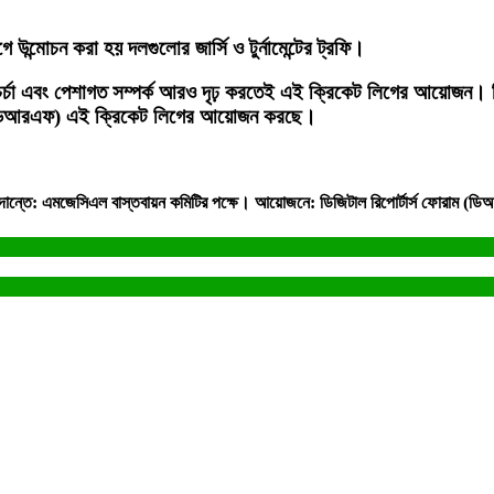
্মোচন করা হয় দলগুলোর জার্সি ও টুর্নামেন্টের ট্রফি।
ুলার চর্চা এবং পেশাগত সম্পর্ক আরও দৃঢ় করতেই এই ক্রিকেট লিগের আয়োজ
াম (ডিআরএফ) এই ক্রিকেট লিগের আয়োজন করছে।
াদান্তে: এমজেসিএল বাস্তবায়ন কমিটির পক্ষে। আয়োজনে: ডিজিটাল রিপোর্টার্স ফোরাম (ড