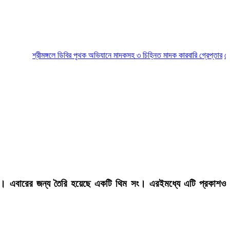
শ্রীমঙ্গলে ডিবির পৃথক অভিযানে মাদকসহ ৩ চিহ্নিত মাদক কারবারি গ্রেপ্তার
মৌলভীবাজ
ীয় সিজন। এবারের জন্য তৈরি হয়েছে একটি থিম সং। এরইমধ্যে এটি প্রকাশও