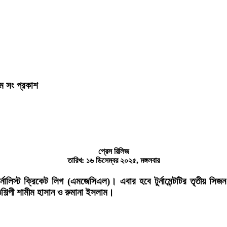
থিম সং প্রকাশ
প্রেস রিলিজ
তারিখ: ১৬ ডিসেম্বর ২০২৫, মঙ্গলবার
িয়া জার্নালিস্ট ক্রিকেট লিগ (এমজেসিএল)। এবার হবে টুর্নামেন্টটির তৃত
িল্পী শামীম হাসান ও রুমানা ইসলাম।