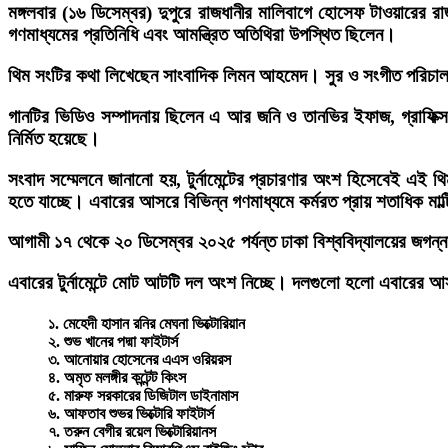
মঙ্গলবার (১৬ ডিসেম্বর) দুপুরে রাজধানীর মালিবাগে হোসেফ টাওয়ারের রাজ
গণমাধ্যমের প্রতিনিধি এবং আমন্ত্রিত অতিথিরা উপস্থিত ছিলেন।
থিম সংটির কথা লিখেছেন সাংবাদিক লিমন আহমেদ। সুর ও সংগীত পরিচাল
গানটির ভিডিও সম্পাদনায় ছিলেন এ আর জনি ও তানভির ইফাজ, গ্রাফি
নির্মিত হয়েছে।
সংবাদ সম্মেলনে জানানো হয়, টুর্নামেন্টের প্রচারণার অংশ হিসেবেই এ
হতে যাচ্ছে। এবারের আসরে বিভিন্ন গণমাধ্যমে কর্মরত প্রায় শতাধিক মাল
আগামী ১৭ থেকে ২০ ডিসেম্বর ২০২৫ পর্যন্ত ঢাকা বিশ্ববিদ্যালয়ের জগন্ন
এবারের টুর্নামেন্টে মোট আটটি দল অংশ নিচ্ছে। দলগুলো হলো এবার
১. মেহেদী হাসান রনির মেঘনা ভিক্টোরিয়ান
২. শুভ খানের পদ্মা ফাইটার্স
৩. আনোয়ার হোসেনের এএস ওরিয়রস
৪. অমৃত মলঙ্গীর কন্টেন্ট কিংস
৫. মারুফ সরকারের ডিজিটাল ডাইনামাস
৬. আফতাব শুভর ভিক্টোরি ফাইটার্স
৭. তরুন বেগীর রয়েল ভিক্টোরিয়ানস