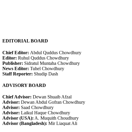
EDITORIAL BOARD
Chief Editor:
Abdul Quddus Chowdhury
Editor:
Ruhul Quddus Chowdhury
Publisher:
Sidratul Muntaha Chowdhury
News Editor:
Tuhel Chowdhury
Staff Reporter:
Shudip Dash
ADVISORY BOARD
Chief Advisor:
Dewan Shuaib Afzal
Advisor:
Dewan Abdul Gofran Chowdhury
Advisor:
Saad Chowdhury
Advisor:
Laikul Haque Chowdhury
Advisor (USA):
A. Muquith Choudhury
Advisor (Bangladesh):
Mir Liaquat Ali