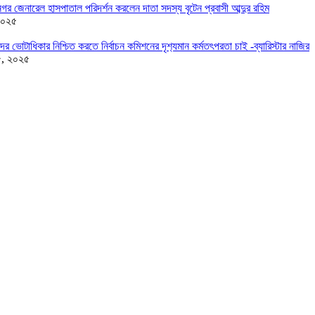
র জেনারেল হাসপাতাল পরিদর্শন করলেন দাতা সদস্য বৃটেন প্রবাসী আব্দুর রহিম
২০২৫
দের ভোটাধিকার নিশ্চিত করতে নির্বাচন কমিশনের দৃশ‍্যমান কর্মতৎপরতা চাই -ব্যারিস্টার নাজির
৫, ২০২৫