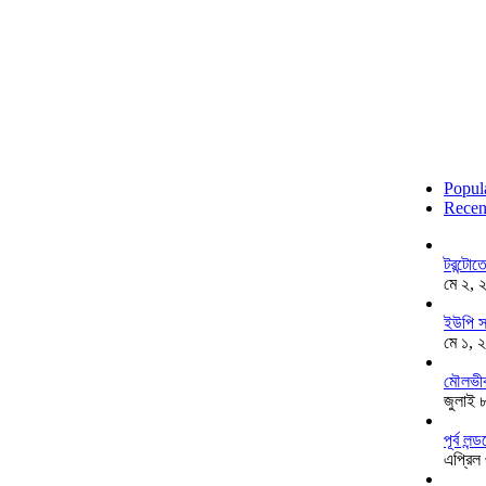
Popul
Recen
টরন্টো
মে ২, 
ইউপি স
মে ১, 
মৌলভীব
জুলাই 
পূর্ব ল
এপ্রিল