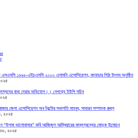
ar
t
তে এসএসসি ১৯৯৮-এইচএসসি ২০০০ এলামনি এসোসিয়েশন, কানাডার পিঠা উৎসব অনুষ্ঠিত
২০২৫
দস্যদের বাধা দেয়ার অভিযোগ।। নেপথ্যে ইউপি সচিব
২০২৫
াজার জেলা এসোসিয়েশন অব টরন্টোর সভাপতি মাহবুব, সাধারন সম্পাদক রুহুল
৮, ২০২৫
ন্ডনে “উপমা ভালোবাসার” কবি আজিজুল আম্বিয়ারের কাব্যগ্রন্থের মোড়ক উন্মোচন
 ৩০, ২০২৫