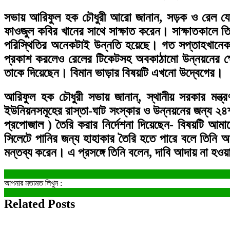
সভায় আরিফুল হক চৌধুরী আরো জানান, সড়ক ও রেল যোগাযো
ফাওজুল কবির খানের সাথে সাক্ষাত করেন। সাক্ষাতকালে তি
পরিস্থিতির অনেকটাই উন্নতি হয়েছে। গত সপ্তাহখানেক 
প্রকাশ করলেও রেলের টিকেটসহ অবকাঠামো উন্নয়নের ক্ষ
তাকে দিয়েছেন। বিমান ভাড়ার বিষয়টি এখনো উদ্বেগের।
আরিফুল হক চৌধুরী সভায় জানান্, স্থানীয় সরকার মন্ত্
ইউনিয়নসমূহের রাস্তা-ঘাট সংস্কার ও উন্নয়নের জন্য ২৪শ’ 
প্রপোজাল ) তৈরি করার নির্দেশনা দিয়েছেন- বিষয়টি আমাদ
সিলেটে পানির জন্য হাহাকার তৈরি হতে পারে বলে তিনি 
মন্তব্য করেন। এ প্রসঙ্গে তিনি বলেন, দাবি আদায় না হ
আপনার মতামত লিখুন :
Related Posts