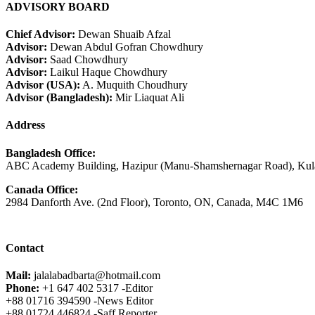
ADVISORY BOARD
Chief Advisor:
Dewan Shuaib Afzal
Advisor:
Dewan Abdul Gofran Chowdhury
Advisor:
Saad Chowdhury
Advisor:
Laikul Haque Chowdhury
Advisor (USA):
A. Muquith Choudhury
Advisor (Bangladesh):
Mir Liaquat Ali
Address
Bangladesh Office:
ABC Academy Building, Hazipur (Manu-Shamshernagar Road), Kula
Canada Office:
2984 Danforth Ave. (2nd Floor), Toronto, ON, Canada, M4C 1M6
Contact
Mail:
jalalabadbarta@hotmail.com
Phone:
+1 647 402 5317 -Editor
+88 01716 394590 -News Editor
+88 01724 446824 -Saff Reporter