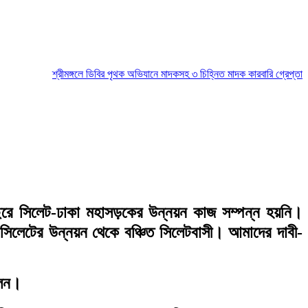
শ্রীমঙ্গলে ডিবির পৃথক অভিযানে মাদকসহ ৩ চিহ্নিত মাদক কারবারি গ্রেপ্তার
মৌলভী
বছরে সিলেট-ঢাকা মহাসড়কের উন্নয়ন কাজ সম্পন্ন হয়নি।
 সিলেটের উন্নয়ন থেকে বঞ্চিত সিলেটবাসী। আমাদের দাবী-
লেন।