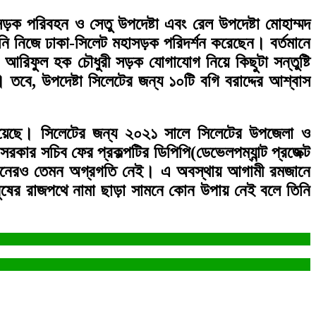
ক পরিবহন ও সেতু উপদেষ্টা এবং রেল উপদেষ্টা মোহাম্মদ
িনি নিজে ঢাকা-সিলেট মহাসড়ক পরিদর্শন করেছেন। বর্তমানে
রিফুল হক চৌধুরী সড়ক যোগাযোগ নিয়ে কিছুটা সন্তুষ্টি
ে, উপদেষ্টা সিলেটের জন্য ১০টি বগি বরাদ্দের আশ্বাস
িয়ে রয়েছে। সিলেটের জন্য ২০২১ সালে সিলেটের উপজেলা ও
রকার সচিব ফের প্রকল্পটির ডিপিপি(ডেভেলপম্যান্ট প্রজেক্ট
ট স্থাপনেরও তেমন অগ্রগতি নেই। এ অবস্থায় আগামী রমজানে
নুষের রাজপথে নামা ছাড়া সামনে কোন উপায় নেই বলে তিনি