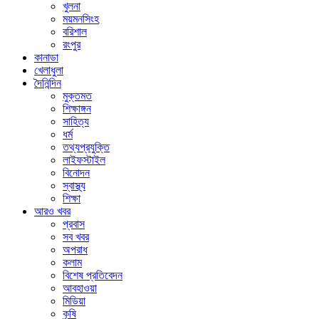
খুলনা
ময়মনসিংহ
বরিশাল
রংপুর
কানাডা
খেলাধুলা
দৈনিন্দিন
মুক্তমত
শিক্ষাঙ্গন
সাহিত্য
ধর্ম
তথ্যপ্রযুক্তি
লাইফস্টাইল
বিনোদন
স্বাস্থ্য
শিক্ষা
আরও খবর
প্রবাস
সব খবর
অপরাধ
কলাম
বিশেষ প্রতিবেদন
আবহাওয়া
মিডিয়া
কৃষি