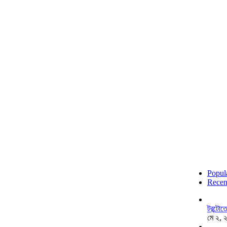
Popul
Recen
টরন্টো
মে ২, 