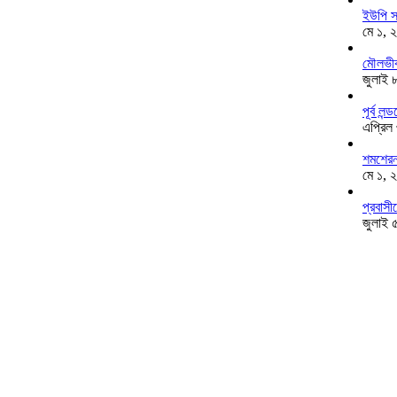
ইউপি স
মে ১, 
মৌলভীব
জুলাই 
পূর্ব ল
এপ্রিল
শমশেরনগ
মে ১, 
প্রবাসী
জুলাই 