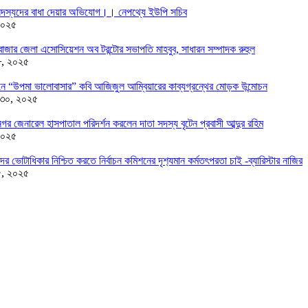
দস্যদের বাধা দেয়ার অভিযোগ।। নেপথ্যে ইউপি সচিব
২০২৫
াজার জেলা এসোসিয়েশন অব টরন্টোর সভাপতি মাহবুব, সাধারন সম্পাদক রুহুল
৮, ২০২৫
ন্ডনে “উপমা ভালোবাসার” কবি আজিজুল আম্বিয়ারের কাব্যগ্রন্থের মোড়ক উন্মোচন
 ৩০, ২০২৫
র জেনারেল হাসপাতাল পরিদর্শন করলেন দাতা সদস্য বৃটেন প্রবাসী আব্দুর রহিম
২০২৫
দের ভোটাধিকার নিশ্চিত করতে নির্বাচন কমিশনের দৃশ‍্যমান কর্মতৎপরতা চাই -ব্যারিস্টার নাজির
৫, ২০২৫