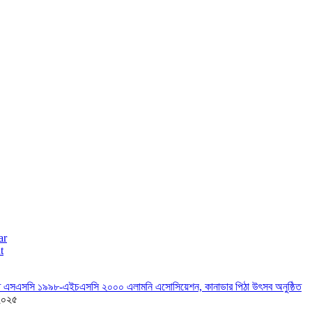
ar
t
তে এসএসসি ১৯৯৮-এইচএসসি ২০০০ এলামনি এসোসিয়েশন, কানাডার পিঠা উৎসব অনুষ্ঠিত
২০২৫