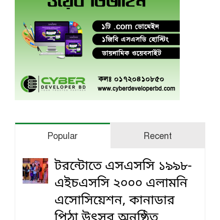
Popular
Recent
টরন্টোতে এসএসসি ১৯৯৮-
এইচএসসি ২০০০ এলামনি
এসোসিয়েশন, কানাডার
পিঠা উৎসব অনুষ্ঠিত