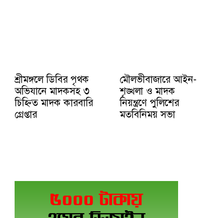
শ্রীমঙ্গলে ডিবির পৃথক
মৌলভীবাজারে আইন-
অভিযানে মাদকসহ ৩
শৃঙ্খলা ও মাদক
চিহ্নিত মাদক কারবারি
নিয়ন্ত্রণে পুলিশের
গ্রেপ্তার
মতবিনিময় সভা