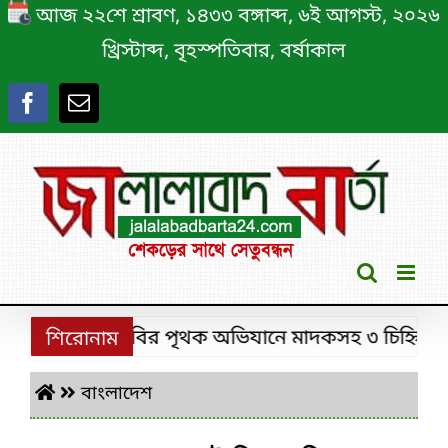
Skip
আজ ২২শে শ্রাবণ, ১৪৩৩ বঙ্গাব্দ, ৬ই আগস্ট, ২০২৬
to
খ্রিস্টাব্দ, বৃহস্পতিবার, বর্ষাকাল
content
শ্রীমঙ্গলে ডিবির পৃথক অভিযানে মাদকসহ ৩ চিহ্নিত মাদক
শিরোনাম
বাংলাদেশ