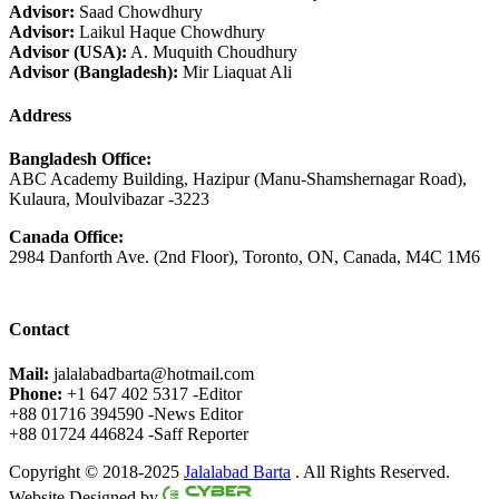
Advisor:
Saad Chowdhury
Advisor:
Laikul Haque Chowdhury
Advisor (USA):
A. Muquith Choudhury
Advisor (Bangladesh):
Mir Liaquat Ali
Address
Bangladesh Office:
ABC Academy Building, Hazipur (Manu-Shamshernagar Road),
Kulaura, Moulvibazar -3223
Canada Office:
2984 Danforth Ave. (2nd Floor), Toronto, ON, Canada, M4C 1M6
Contact
Mail:
jalalabadbarta@hotmail.com
Phone:
+1 647 402 5317 -Editor
+88 01716 394590 -News Editor
+88 01724 446824 -Saff Reporter
Copyright © 2018-2025
Jalalabad Barta
. All Rights Reserved.
Website Designed by