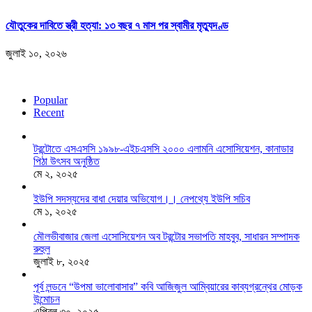
যৌতুকের দাবিতে স্ত্রী হত্যা: ১৩ বছর ৭ মাস পর স্বামীর মৃত্যুদণ্ড
জুলাই ১০, ২০২৬
Popular
Recent
টরন্টোতে এসএসসি ১৯৯৮-এইচএসসি ২০০০ এলামনি এসোসিয়েশন, কানাডার
পিঠা উৎসব অনুষ্ঠিত
মে ২, ২০২৫
ইউপি সদস্যদের বাধা দেয়ার অভিযোগ।। নেপথ্যে ইউপি সচিব
মে ১, ২০২৫
মৌলভীবাজার জেলা এসোসিয়েশন অব টরন্টোর সভাপতি মাহবুব, সাধারন সম্পাদক
রুহুল
জুলাই ৮, ২০২৫
পূর্ব লন্ডনে “উপমা ভালোবাসার” কবি আজিজুল আম্বিয়ারের কাব্যগ্রন্থের মোড়ক
উন্মোচন
এপ্রিল ৩০, ২০২৫