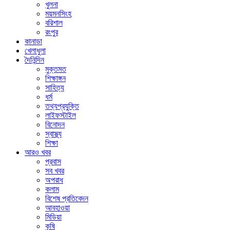
খুলনা
ময়মনসিংহ
বরিশাল
রংপুর
কানাডা
খেলাধুলা
দৈনিন্দিন
মুক্তমত
শিক্ষাঙ্গন
সাহিত্য
ধর্ম
তথ্যপ্রযুক্তি
লাইফস্টাইল
বিনোদন
স্বাস্থ্য
শিক্ষা
আরও খবর
প্রবাস
সব খবর
অপরাধ
কলাম
বিশেষ প্রতিবেদন
আবহাওয়া
মিডিয়া
কৃষি