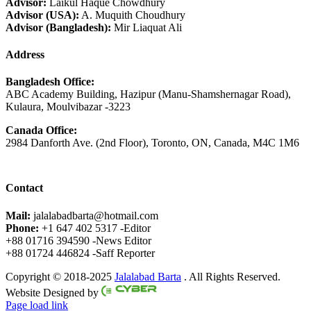
Advisor:
Laikul Haque Chowdhury
Advisor (USA):
A. Muquith Choudhury
Advisor (Bangladesh):
Mir Liaquat Ali
Address
Bangladesh Office:
ABC Academy Building, Hazipur (Manu-Shamshernagar Road),
Kulaura, Moulvibazar -3223
Canada Office:
2984 Danforth Ave. (2nd Floor), Toronto, ON, Canada, M4C 1M6
Contact
Mail:
jalalabadbarta@hotmail.com
Phone:
+1 647 402 5317 -Editor
+88 01716 394590 -News Editor
+88 01724 446824 -Saff Reporter
Copyright © 2018-2025
Jalalabad Barta
. All Rights Reserved.
Website Designed by
Page load link