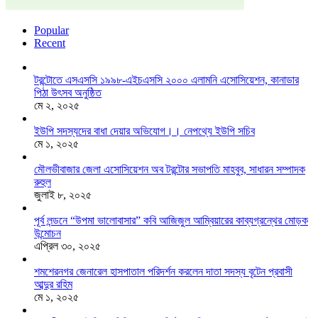
Popular
Recent
টরন্টোতে এসএসসি ১৯৯৮-এইচএসসি ২০০০ এলামনি এসোসিয়েশন, কানাডার
পিঠা উৎসব অনুষ্ঠিত
মে ২, ২০২৫
ইউপি সদস্যদের বাধা দেয়ার অভিযোগ।। নেপথ্যে ইউপি সচিব
মে ১, ২০২৫
মৌলভীবাজার জেলা এসোসিয়েশন অব টরন্টোর সভাপতি মাহবুব, সাধারন সম্পাদক
রুহুল
জুলাই ৮, ২০২৫
পূর্ব লন্ডনে “উপমা ভালোবাসার” কবি আজিজুল আম্বিয়ারের কাব্যগ্রন্থের মোড়ক
উন্মোচন
এপ্রিল ৩০, ২০২৫
শমশেরনগর জেনারেল হাসপাতাল পরিদর্শন করলেন দাতা সদস্য বৃটেন প্রবাসী
আব্দুর রহিম
মে ১, ২০২৫