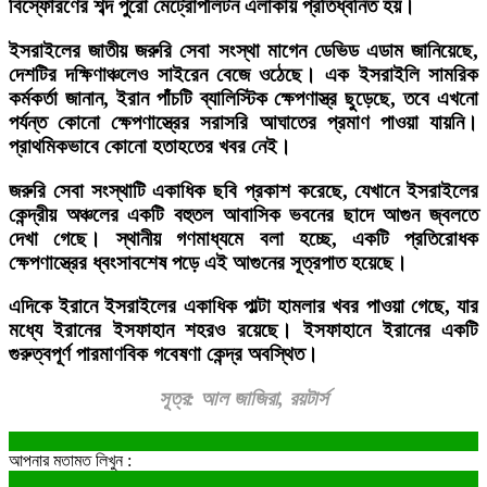
বিস্ফোরণের শব্দ পুরো মেট্রোপলিটন এলাকায় প্রতিধ্বনিত হয়।
ইসরাইলের জাতীয় জরুরি সেবা সংস্থা মাগেন ডেভিড এডাম জানিয়েছে,
দেশটির দক্ষিণাঞ্চলেও সাইরেন বেজে ওঠেছে। এক ইসরাইলি সামরিক
কর্মকর্তা জানান, ইরান পাঁচটি ব্যালিস্টিক ক্ষেপণাস্ত্র ছুড়েছে, তবে এখনো
পর্যন্ত কোনো ক্ষেপণাস্ত্রের সরাসরি আঘাতের প্রমাণ পাওয়া যায়নি।
প্রাথমিকভাবে কোনো হতাহতের খবর নেই।
জরুরি সেবা সংস্থাটি একাধিক ছবি প্রকাশ করেছে, যেখানে ইসরাইলের
কেন্দ্রীয় অঞ্চলের একটি বহুতল আবাসিক ভবনের ছাদে আগুন জ্বলতে
দেখা গেছে। স্থানীয় গণমাধ্যমে বলা হচ্ছে, একটি প্রতিরোধক
ক্ষেপণাস্ত্রের ধ্বংসাবশেষ পড়ে এই আগুনের সূত্রপাত হয়েছে।
এদিকে ইরানে ইসরাইলের একাধিক পাল্টা হামলার খবর পাওয়া গেছে, যার
মধ্যে ইরানের ইসফাহান শহরও রয়েছে। ইসফাহানে ইরানের একটি
গুরুত্বপূর্ণ পারমাণবিক গবেষণা কেন্দ্র অবস্থিত।
সূত্র: আল জাজিরা, রয়টার্স
আপনার মতামত লিখুন :