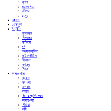
খুলনা
ময়মনসিংহ
বরিশাল
রংপুর
কানাডা
খেলাধুলা
দৈনিন্দিন
মুক্তমত
শিক্ষাঙ্গন
সাহিত্য
ধর্ম
তথ্যপ্রযুক্তি
লাইফস্টাইল
বিনোদন
স্বাস্থ্য
শিক্ষা
আরও খবর
প্রবাস
সব খবর
অপরাধ
কলাম
বিশেষ প্রতিবেদন
আবহাওয়া
মিডিয়া
কৃষি