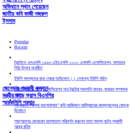
অভিধানে স্থান পেয়েছেন
জাতীয় কবি কাজী নজরুল
ইসলাম
Popular
Recent
টরন্টোতে এসএসসি ১৯৯৮-এইচএসসি ২০০০ এলামনি এসোসিয়েশন, কানাডার
পিঠা উৎসব অনুষ্ঠিত
ইউপি সদস্যদের বাধা দেয়ার অভিযোগ।। নেপথ্যে ইউপি সচিব
জেনেভায় প্রবাসী কল্যাণ
মৌলভীবাজার জেলা এসোসিয়েশন অব টরন্টোর সভাপতি মাহবুব, সাধারন সম্পাদক
রুহুল
মন্ত্রীর কাছে ফ্রান্স বিএনপির
স্মারকলিপি প্রদান
পূর্ব লন্ডনে “উপমা ভালোবাসার” কবি আজিজুল আম্বিয়ারের কাব্যগ্রন্থের মোড়ক
উন্মোচন
শমশেরনগর জেনারেল হাসপাতাল পরিদর্শন করলেন দাতা সদস্য বৃটেন প্রবাসী
আব্দুর রহিম