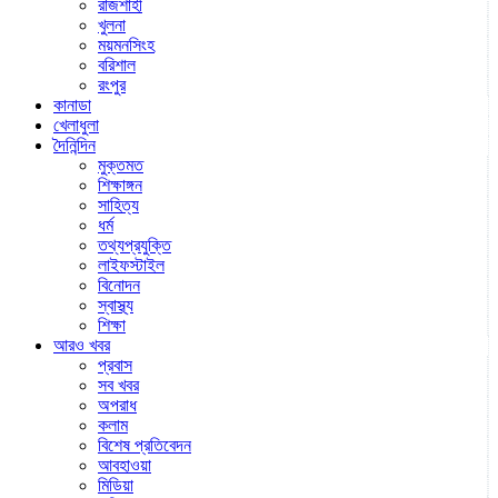
রাজশাহী
খুলনা
ময়মনসিংহ
বরিশাল
রংপুর
কানাডা
খেলাধুলা
দৈনিন্দিন
মুক্তমত
শিক্ষাঙ্গন
সাহিত্য
ধর্ম
তথ্যপ্রযুক্তি
লাইফস্টাইল
বিনোদন
স্বাস্থ্য
শিক্ষা
আরও খবর
প্রবাস
সব খবর
অপরাধ
কলাম
বিশেষ প্রতিবেদন
আবহাওয়া
মিডিয়া