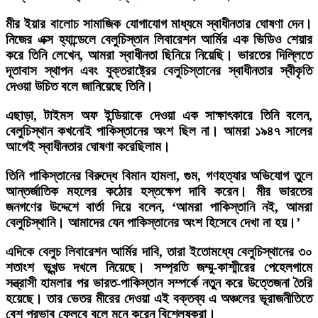
মীর ইয়ার বালোচ সামাজিক যোগাযোগ মাধ্যমে স্বাধীনতার ঘোষণা দেন।
নিজের এক্স হ্যান্ডেলে বেলুচিস্তান লিবারেশন আর্মির এক ভিডিও শেয়ার
করে তিনি লেখেন, আমরা স্বাধীনতা ছিনিয়ে নিয়েছি। ভারতের দিল্লিতে
দূতাবাস স্থাপন এবং যুক্তরাষ্ট্রের বেলুচিস্তানের স্বাধীনতার স্বীকৃতি
দেওয়া উচিত বলে জানিয়েছে তিনি।
এছাড়া, টাইমস অফ ইন্ডিয়াকে দেওয়া এক সাক্ষাৎকারে তিনি বলেন,
বেলুচিস্থান কখনোই পাকিস্তানের অংশ ছিল না। আমরা ১৯৪৭ সালের
আগেই স্বাধীনতার ঘোষণা করেছিলাম।
তিনি পাকিস্তানের বিরুদ্ধে বিমান হামলা, গুম, গণহত্যার অভিযোগ তুলে
আন্তর্জাতিক মহলের কঠোর হস্তক্ষেপ দাবি করেন। মীর ভারতের
জনগণের উদ্দেশে বার্তা দিয়ে বলেন, ‘আমরা পাকিস্তানি নই, আমরা
বেলুচিস্থানি। আমাদের যেন পাকিস্তানের অংশ হিসেবে দেখা না হয়।’
এদিকে বেলুচ লিবারেশন আর্মির দাবি, তারা ইতোমধ্যে বেলুচিস্থানের ৩০
শতাংশ ভূখন্ড দখলে নিয়েছে। সম্প্রতি জম্মু-কাশ্মীরের পেহেলগামে
সন্ত্রাসী হামলার পর ভারত-পাকিস্তান সম্পর্কে নতুন করে উত্তেজনা তৈরি
হয়েছে। তার ভেতর মীরের দেওয়া এই বক্তব্য এ অঞ্চলের ভূরাজনীতিতে
বেশ প্রভাব ফেলবে বলে মনে করেন বিশ্লেষকরা।