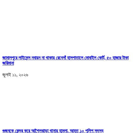
জামালপুরে লাইসেন্স নবায়ন না থাকায় রেনেসাঁ হাসপাতালে মোবাইল কোর্ট, ৫০ হাজার টাকা
জরিমানা
জুলাই ১১, ২০২৬
গুজবকে কেন্দ্র করে আগৈলঝাড়া থানায় হামলা, আহত ১০ পুলিশ সদস্য