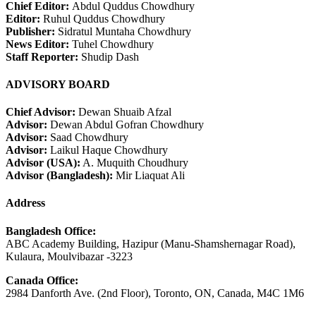
Chief Editor:
Abdul Quddus Chowdhury
Editor:
Ruhul Quddus Chowdhury
Publisher:
Sidratul Muntaha Chowdhury
News Editor:
Tuhel Chowdhury
Staff Reporter:
Shudip Dash
ADVISORY BOARD
Chief Advisor:
Dewan Shuaib Afzal
Advisor:
Dewan Abdul Gofran Chowdhury
Advisor:
Saad Chowdhury
Advisor:
Laikul Haque Chowdhury
Advisor (USA):
A. Muquith Choudhury
Advisor (Bangladesh):
Mir Liaquat Ali
Address
Bangladesh Office:
ABC Academy Building, Hazipur (Manu-Shamshernagar Road),
Kulaura, Moulvibazar -3223
Canada Office:
2984 Danforth Ave. (2nd Floor), Toronto, ON, Canada, M4C 1M6