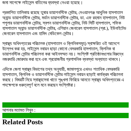
জমা সাপেক্ষে লাইসেন্স বাতিলের ব্যবস্থা নেওয়া হয়েছে।
প্রকাশিত তালিকায় রয়েছে তুষার ডায়াগনস্টিক সেন্টার, দেওয়ানগঞ্জ আধুনিক হাসপাতাল
অ্যান্ড ডায়াগনস্টিক সেন্টার, মর্ডান ডায়াগনস্টিক সেন্টার, ডা. এফ রহমান হাসপাতাল, নিউ
পপুলার ডায়াগনস্টিক সেন্টার, স্বপন ডায়াগনস্টিক সেন্টার, নিউ সিটি হাসপাতাল, শফিক
হাসপাতাল অ্যান্ড ডায়াগনস্টিক সেন্টার, এশিয়ান জেনারেল হাসপাতাল (প্রা.), ইউনাইটেড
জেনারেল হাসপাতাল এবং হামিদ মেডিকেল সেন্টার।
স্বাস্থ্য অধিদপ্তরের পরিচালক (হাসপাতাল ও ক্লিনিকসমূহ) স্বাক্ষরিত ওই আদেশে
উল্লেখ করা হয়, লাইসেন্স নবায়ন ছাড়া কোনো বেসরকারি হাসপাতাল, ক্লিনিক বা
ডায়াগনস্টিক সেন্টার পরিচালনা করা আইনসম্মত নয়। সংশ্লিষ্ট প্রতিষ্ঠানগুলোর বিরুদ্ধে
নজরদারি জোরদার করা হবে এবং প্রয়োজনীয় প্রশাসনিক ব্যবস্থা অব্যাহত থাকবে।
এদিকে জেলা স্বাস্থ্য বিভাগের তথ্য অনুযায়ী, জামালপুরে এখনও শতাধিক বেসরকারি
হাসপাতাল, ক্লিনিক ও ডায়াগনস্টিক সেন্টার লাইসেন্স নবায়ন ছাড়াই কার্যক্রম পরিচালনা
করছে। বিষয়টি নিয়ে স্বাস্থ্যসেবা খাতে শৃঙ্খলা ফিরিয়ে আনতে স্বাস্থ্য অধিদপ্তরের এ
পদক্ষেপকে গুরুত্বপূর্ণ বলে মনে করছেন সংশ্লিষ্টরা।
আপনার মতামত লিখুন :
Related Posts