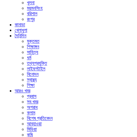
খুলনা
ময়মনসিংহ
বরিশাল
রংপুর
কানাডা
খেলাধুলা
দৈনিন্দিন
মুক্তমত
শিক্ষাঙ্গন
সাহিত্য
ধর্ম
তথ্যপ্রযুক্তি
লাইফস্টাইল
বিনোদন
স্বাস্থ্য
শিক্ষা
আরও খবর
প্রবাস
সব খবর
অপরাধ
কলাম
বিশেষ প্রতিবেদন
আবহাওয়া
মিডিয়া
কৃষি