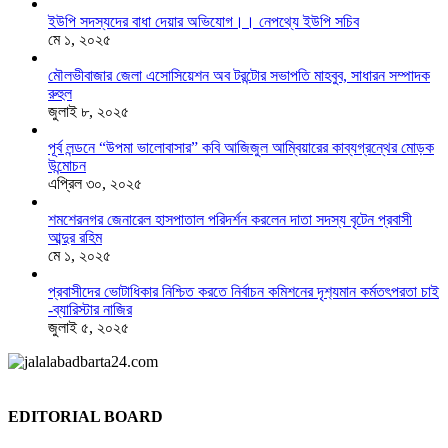
ইউপি সদস্যদের বাধা দেয়ার অভিযোগ।। নেপথ্যে ইউপি সচিব
মে ১, ২০২৫
মৌলভীবাজার জেলা এসোসিয়েশন অব টরন্টোর সভাপতি মাহবুব, সাধারন সম্পাদক
রুহুল
জুলাই ৮, ২০২৫
পূর্ব লন্ডনে “উপমা ভালোবাসার” কবি আজিজুল আম্বিয়ারের কাব্যগ্রন্থের মোড়ক
উন্মোচন
এপ্রিল ৩০, ২০২৫
শমশেরনগর জেনারেল হাসপাতাল পরিদর্শন করলেন দাতা সদস্য বৃটেন প্রবাসী
আব্দুর রহিম
মে ১, ২০২৫
প্রবাসীদের ভোটাধিকার নিশ্চিত করতে নির্বাচন কমিশনের দৃশ‍্যমান কর্মতৎপরতা চাই
-ব্যারিস্টার নাজির
জুলাই ৫, ২০২৫
EDITORIAL BOARD