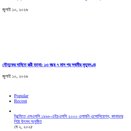
জুলাই ১০, ২০২৬
যৌতুকের দাবিতে স্ত্রী হত্যা: ১৩ বছর ৭ মাস পর স্বামীর মৃত্যুদণ্ড
জুলাই ১০, ২০২৬
Popular
Recent
টরন্টোতে এসএসসি ১৯৯৮-এইচএসসি ২০০০ এলামনি এসোসিয়েশন, কানাডার
পিঠা উৎসব অনুষ্ঠিত
মে ২, ২০২৫