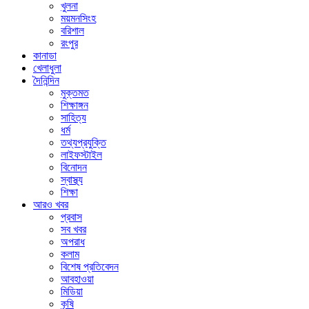
খুলনা
ময়মনসিংহ
বরিশাল
রংপুর
কানাডা
খেলাধুলা
দৈনিন্দিন
মুক্তমত
শিক্ষাঙ্গন
সাহিত্য
ধর্ম
তথ্যপ্রযুক্তি
লাইফস্টাইল
বিনোদন
স্বাস্থ্য
শিক্ষা
আরও খবর
প্রবাস
সব খবর
অপরাধ
কলাম
বিশেষ প্রতিবেদন
আবহাওয়া
মিডিয়া
কৃষি