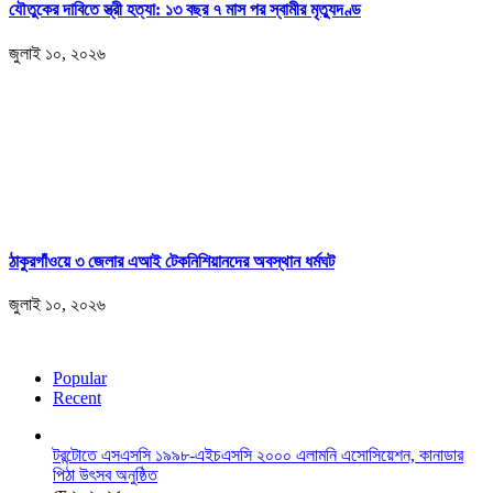
যৌতুকের দাবিতে স্ত্রী হত্যা: ১৩ বছর ৭ মাস পর স্বামীর মৃত্যুদণ্ড
জুলাই ১০, ২০২৬
ঠাকুরগাঁওয়ে ৩ জেলার এআই টেকনিশিয়ানদের অবস্থান ধর্মঘট
জুলাই ১০, ২০২৬
Popular
Recent
টরন্টোতে এসএসসি ১৯৯৮-এইচএসসি ২০০০ এলামনি এসোসিয়েশন, কানাডার
পিঠা উৎসব অনুষ্ঠিত