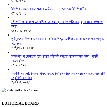
মে ২, ২০২৫
ইউপি সদস্যদের বাধা দেয়ার অভিযোগ।। নেপথ্যে ইউপি সচিব
মে ১, ২০২৫
মৌলভীবাজার জেলা এসোসিয়েশন অব টরন্টোর সভাপতি মাহবুব, সাধারন সম্পাদক
রুহুল
জুলাই ৮, ২০২৫
পূর্ব লন্ডনে “উপমা ভালোবাসার” কবি আজিজুল আম্বিয়ারের কাব্যগ্রন্থের মোড়ক
উন্মোচন
এপ্রিল ৩০, ২০২৫
শমশেরনগর জেনারেল হাসপাতাল পরিদর্শন করলেন দাতা সদস্য বৃটেন প্রবাসী
আব্দুর রহিম
মে ১, ২০২৫
প্রবাসীদের ভোটাধিকার নিশ্চিত করতে নির্বাচন কমিশনের দৃশ‍্যমান কর্মতৎপরতা চাই
-ব্যারিস্টার নাজির
জুলাই ৫, ২০২৫
EDITORIAL BOARD