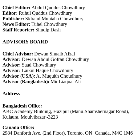
Chief Editor:
Abdul Quddus Chowdhury
Editor:
Ruhul Quddus Chowdhury
Publisher:
Sidratul Muntaha Chowdhury
News Editor:
Tuhel Chowdhury
Staff Reporter:
Shudip Dash
ADVISORY BOARD
Chief Advisor:
Dewan Shuaib Afzal
Advisor:
Dewan Abdul Gofran Chowdhury
Advisor:
Saad Chowdhury
Advisor:
Laikul Haque Chowdhury
Advisor (USA):
A. Muquith Choudhury
Advisor (Bangladesh):
Mir Liaquat Ali
Address
Bangladesh Office:
ABC Academy Building, Hazipur (Manu-Shamshernagar Road),
Kulaura, Moulvibazar -3223
Canada Office:
2984 Danforth Ave. (2nd Floor), Toronto, ON, Canada, M4C 1M6