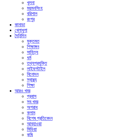
খুলনা
ময়মনসিংহ
বরিশাল
রংপুর
কানাডা
খেলাধুলা
দৈনিন্দিন
মুক্তমত
শিক্ষাঙ্গন
সাহিত্য
ধর্ম
তথ্যপ্রযুক্তি
লাইফস্টাইল
বিনোদন
স্বাস্থ্য
শিক্ষা
আরও খবর
প্রবাস
সব খবর
অপরাধ
কলাম
বিশেষ প্রতিবেদন
আবহাওয়া
মিডিয়া
কৃষি