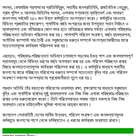
সদস্য, বেসামরিক প্রশাসনের প্রতিনিধিবৃন্দ, স্থানীয় জনপ্রতিনিধি, রাজনৈতিক নেতৃবৃন্দ,
গ্রাম পুলিশ ও আনসার ভিডিপির সদস্য, এলাকার গণ্যমান্য ব্যক্তিবর্গ এবং সাধারণ
জনগণসহ সর্বমোট ৩৫০ জন উক্ত কর্মসূচিতে অংশগ্রহণ করেন। কর্মসূচির আওতায়
বিভিন্ন প্রজাতির বৃক্ষরোপণ, প্লাস্টিক বর্জ্য সংগ্রহের জন্য উপযুক্ত স্থান নির্বাচন ও
ব্যবস্থাপনা এবং নানিয়ারচর জোন সদর হতে নানিয়ারচর বাজার পর্যন্ত এলাকায় পরিষ্কার-
পরিচ্ছন্নতা অভিযান পরিচালনা করা হয়। পাশাপাশি পরিবেশ সংরক্ষণ, বর্জ্য ব্যবস্থাপনা,
অর্গানিক কম্পোস্ট সার তৈরী এবং সবুজায়নের গুরুত্ব সম্পর্কে অংশগ্রহণকারীদের মাঝে
সচেতনতামূলক কার্যক্রম পরিচালনা করা হয়।
এছাড়াও, পরিষ্কার-পরিচ্ছন্নতা অভিযান চলাকালে সড়কের উভয় পাশ এবং জনসমাগমপূর্ণ
স্থানসমূহ থেকে বিভিন্ন ধরণের বর্জ্য অপসারণ করা হয় এবং পরিবেশ পরিচ্ছন্ন রাখার
বিষয়ে জনসচেতনতামূলক কার্যক্রম পরিচালনা করা হয়। এ কর্মসূচির মাধ্যমে স্থানীয়
জনগণের মাঝে পরিচ্ছন্ন পরিবেশের গুরুত্ব সম্পর্কে সচেতনতা বৃদ্ধি পায় এবং পরিবেশ
সংরক্ষণে সকলের অংশগ্রহণের প্রয়োজনীয়তা তুলে ধরা হয়।
প্রধান অতিথি তাঁর বক্তব্যে পরিবেশের ভারসাম্য রক্ষা, বৃক্ষরোপণের মাধ্যমে সবুজায়ন
বৃদ্ধি এবং প্লাস্টিক বর্জ্যের সুষ্ঠু ব্যবস্থাপনা এবং নিজ নিজ এলাকা পরিষ্কার-পরিচ্ছন্ন
রাখার ওপর গুরুত্বারোপ করেন। তিনি পরিবেশবান্ধব সমাজ গঠনে সকলকে নিজ নিজ
অবস্থান থেকে দায়িত্বশীল ভূমিকা পালনের আহ্বান জানান।
বাংলাদেশ সেনাবাহিনী দেশের সার্বিক উন্নয়ন, পরিবেশ সংরক্ষণ এবং জনকল্যাণমূলক
কর্মকান্ডে জনগণের পাশে থেকে ভবিষ্যতেও এ ধরনের কার্যক্রম অব্যাহত রাখবে।