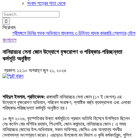
সংবাদ পত্রের পাতা থেকে
Search
for:
শিরোনাম
শ্রীমঙ্গলে ডিবির পৃথক অভিযানে মাদকসহ ৩ চিহ্নিত মাদক কারবারি গ্রেপ্তার
মৌলভীবাজ
বাংলাদেশ
নানিয়ারচর সেনা জোন উদ্যোগে বৃক্ষরোপণ ও পরিষ্কার-পরিচ্ছন্নতা
কর্মসূচি অনুষ্ঠিত
প্রকাশ: ১২:১০ অপরাহ্ণ জুন ২১, ২০২৬
শহিদুল ইসলাম, প্রতিবেদক:
রাঙ্গামাটি নানিয়ারচর সেনা জোন (১৭ ই বেংগল) এর
উদ্যোগে বৃক্ষরোপণ অভিযান, পরিবেশ সংরক্ষণ, প্লাষ্টিক বর্জ্য ব্যবস্থাপনা এবং এলাকা
পরিষ্কার-পরিচ্ছন্নতা কর্মসূচি অনুষ্ঠিত হয়।
১৮ জুন ২০২৬, বৃহস্পতিবার উক্ত কর্মসূচিতে প্রধান অতিথি হিসেবে উপস্থিত ছিলেন
লেঃ কর্নেল মোঃ মশিউর রহমান, পিএসসি, জোন কমান্ডার, নানিয়ারচর জোন। এ সময়
নানিয়ারচর জোনের উপ-অধিনায়ক, সকল অফিসার, জেসিও এবং অন্যান্য পদবীর
সেনাসদস্য অংশগ্রহণ করেন। এছাড়াও উপজেলা বন বিভাগ ও কৃষি কর্মকর্তাবৃন্দ, পুলিশ