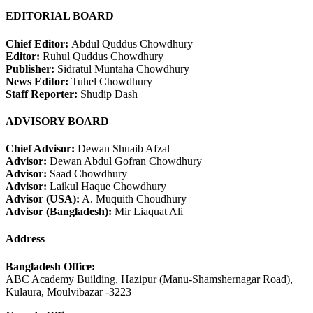
EDITORIAL BOARD
Chief Editor:
Abdul Quddus Chowdhury
Editor:
Ruhul Quddus Chowdhury
Publisher:
Sidratul Muntaha Chowdhury
News Editor:
Tuhel Chowdhury
Staff Reporter:
Shudip Dash
ADVISORY BOARD
Chief Advisor:
Dewan Shuaib Afzal
Advisor:
Dewan Abdul Gofran Chowdhury
Advisor:
Saad Chowdhury
Advisor:
Laikul Haque Chowdhury
Advisor (USA):
A. Muquith Choudhury
Advisor (Bangladesh):
Mir Liaquat Ali
Address
Bangladesh Office:
ABC Academy Building, Hazipur (Manu-Shamshernagar Road),
Kulaura, Moulvibazar -3223