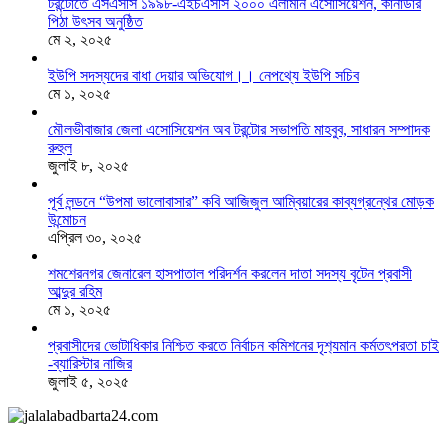
টরন্টোতে এসএসসি ১৯৯৮-এইচএসসি ২০০০ এলামনি এসোসিয়েশন, কানাডার
পিঠা উৎসব অনুষ্ঠিত
মে ২, ২০২৫
ইউপি সদস্যদের বাধা দেয়ার অভিযোগ।। নেপথ্যে ইউপি সচিব
মে ১, ২০২৫
মৌলভীবাজার জেলা এসোসিয়েশন অব টরন্টোর সভাপতি মাহবুব, সাধারন সম্পাদক
রুহুল
জুলাই ৮, ২০২৫
পূর্ব লন্ডনে “উপমা ভালোবাসার” কবি আজিজুল আম্বিয়ারের কাব্যগ্রন্থের মোড়ক
উন্মোচন
এপ্রিল ৩০, ২০২৫
শমশেরনগর জেনারেল হাসপাতাল পরিদর্শন করলেন দাতা সদস্য বৃটেন প্রবাসী
আব্দুর রহিম
মে ১, ২০২৫
প্রবাসীদের ভোটাধিকার নিশ্চিত করতে নির্বাচন কমিশনের দৃশ‍্যমান কর্মতৎপরতা চাই
-ব্যারিস্টার নাজির
জুলাই ৫, ২০২৫