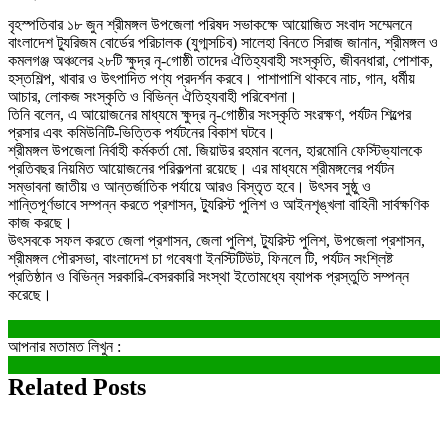
বৃহস্পতিবার ১৮ জুন শ্রীমঙ্গল উপজেলা পরিষদ সভাকক্ষে আয়োজিত সংবাদ সম্মেলনে
বাংলাদেশ ট্যুরিজম বোর্ডের পরিচালক (যুগ্মসচিব) সালেহা বিনতে সিরাজ জানান, শ্রীমঙ্গল ও
কমলগঞ্জ অঞ্চলের ২৮টি ক্ষুদ্র নৃ-গোষ্ঠী তাদের ঐতিহ্যবাহী সংস্কৃতি, জীবনধারা, পোশাক,
হস্তশিল্প, খাবার ও উৎপাদিত পণ্য প্রদর্শন করবে। পাশাপাশি থাকবে নাচ, গান, ধর্মীয়
আচার, লোকজ সংস্কৃতি ও বিভিন্ন ঐতিহ্যবাহী পরিবেশনা।
তিনি বলেন, এ আয়োজনের মাধ্যমে ক্ষুদ্র নৃ-গোষ্ঠীর সংস্কৃতি সংরক্ষণ, পর্যটন শিল্পের
প্রসার এবং কমিউনিটি-ভিত্তিক পর্যটনের বিকাশ ঘটবে।
শ্রীমঙ্গল উপজেলা নির্বাহী কর্মকর্তা মো. জিয়াউর রহমান বলেন, হারমোনি ফেস্টিভ্যালকে
প্রতিবছর নিয়মিত আয়োজনের পরিকল্পনা রয়েছে। এর মাধ্যমে শ্রীমঙ্গলের পর্যটন
সম্ভাবনা জাতীয় ও আন্তর্জাতিক পর্যায়ে আরও বিস্তৃত হবে। উৎসব সুষ্ঠু ও
শান্তিপূর্ণভাবে সম্পন্ন করতে প্রশাসন, ট্যুরিস্ট পুলিশ ও আইনশৃঙ্খলা বাহিনী সার্বক্ষণিক
কাজ করছে।
উৎসবকে সফল করতে জেলা প্রশাসন, জেলা পুলিশ, ট্যুরিস্ট পুলিশ, উপজেলা প্রশাসন,
শ্রীমঙ্গল পৌরসভা, বাংলাদেশ চা গবেষণা ইনস্টিটিউট, ফিনলে টি, পর্যটন সংশ্লিষ্ট
প্রতিষ্ঠান ও বিভিন্ন সরকারি-বেসরকারি সংস্থা ইতোমধ্যে ব্যাপক প্রস্তুতি সম্পন্ন
করেছে।
আপনার মতামত লিখুন :
Related Posts