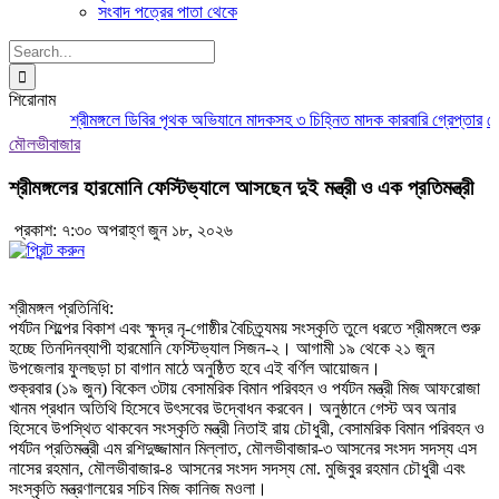
সংবাদ পত্রের পাতা থেকে
Search
for:
শিরোনাম
শ্রীমঙ্গলে ডিবির পৃথক অভিযানে মাদকসহ ৩ চিহ্নিত মাদক কারবারি গ্রেপ্তার
মৌলভ
মৌলভীবাজার
শ্রীমঙ্গলের হারমোনি ফেস্টিভ্যালে আসছেন দুই মন্ত্রী ও এক প্রতিমন্ত্রী
প্রকাশ: ৭:৩০ অপরাহ্ণ জুন ১৮, ২০২৬
শ্রীমঙ্গল প্রতিনিধি:
পর্যটন শিল্পের বিকাশ এবং ক্ষুদ্র নৃ-গোষ্ঠীর বৈচিত্র্যময় সংস্কৃতি তুলে ধরতে শ্রীমঙ্গলে শুরু
হচ্ছে তিনদিনব্যাপী হারমোনি ফেস্টিভ্যাল সিজন-২। আগামী ১৯ থেকে ২১ জুন
উপজেলার ফুলছড়া চা বাগান মাঠে অনুষ্ঠিত হবে এই বর্ণিল আয়োজন।
শুক্রবার (১৯ জুন) বিকেল ৩টায় বেসামরিক বিমান পরিবহন ও পর্যটন মন্ত্রী মিজ আফরোজা
খানম প্রধান অতিথি হিসেবে উৎসবের উদ্বোধন করবেন। অনুষ্ঠানে গেস্ট অব অনার
হিসেবে উপস্থিত থাকবেন সংস্কৃতি মন্ত্রী নিতাই রায় চৌধুরী, বেসামরিক বিমান পরিবহন ও
পর্যটন প্রতিমন্ত্রী এম রশিদুজ্জামান মিল্লাত, মৌলভীবাজার-৩ আসনের সংসদ সদস্য এস
নাসের রহমান, মৌলভীবাজার-৪ আসনের সংসদ সদস্য মো. মুজিবুর রহমান চৌধুরী এবং
সংস্কৃতি মন্ত্রণালয়ের সচিব মিজ কানিজ মওলা।