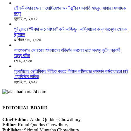
মৌলভীবাজার জেলা এসোসিয়েশন অব টরন্টোর সভাপতি মাহবুব, সাধারন সম্পাদক
রুহুল
জুলাই ৮, ২০২৫
পূর্ব লন্ডনে “উপমা ভালোবাসার” কবি আজিজুল আম্বিয়ারের কাব্যগ্রন্থের মোড়ক
উন্মোচন
এপ্রিল ৩০, ২০২৫
শমশেরনগর জেনারেল হাসপাতাল পরিদর্শন করলেন দাতা সদস্য বৃটেন প্রবাসী
আব্দুর রহিম
মে ১, ২০২৫
প্রবাসীদের ভোটাধিকার নিশ্চিত করতে নির্বাচন কমিশনের দৃশ‍্যমান কর্মতৎপরতা চাই
-ব্যারিস্টার নাজির
জুলাই ৫, ২০২৫
EDITORIAL BOARD
Chief Editor:
Abdul Quddus Chowdhury
Editor:
Ruhul Quddus Chowdhury
Publisher:
Sidratul Muntaha Chowdhury