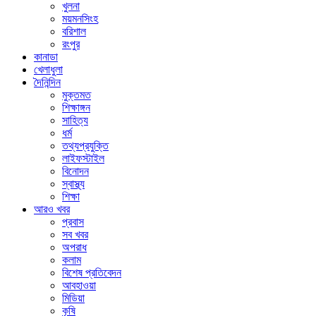
খুলনা
ময়মনসিংহ
বরিশাল
রংপুর
কানাডা
খেলাধুলা
দৈনিন্দিন
মুক্তমত
শিক্ষাঙ্গন
সাহিত্য
ধর্ম
তথ্যপ্রযুক্তি
লাইফস্টাইল
বিনোদন
স্বাস্থ্য
শিক্ষা
আরও খবর
প্রবাস
সব খবর
অপরাধ
কলাম
বিশেষ প্রতিবেদন
আবহাওয়া
মিডিয়া
কৃষি