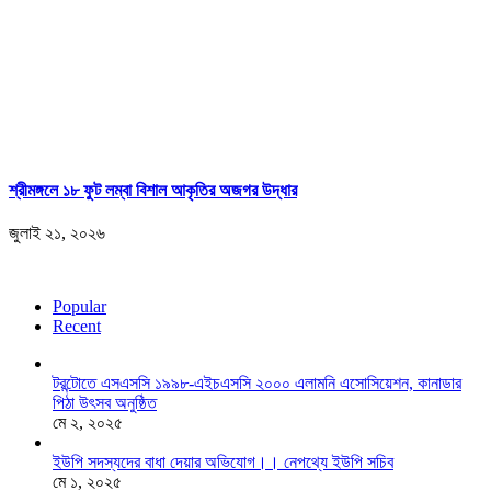
শ্রীমঙ্গলে ১৮ ফুট লম্বা বিশাল আকৃতির অজগর উদ্ধার
জুলাই ২১, ২০২৬
Popular
Recent
টরন্টোতে এসএসসি ১৯৯৮-এইচএসসি ২০০০ এলামনি এসোসিয়েশন, কানাডার
পিঠা উৎসব অনুষ্ঠিত
মে ২, ২০২৫
ইউপি সদস্যদের বাধা দেয়ার অভিযোগ।। নেপথ্যে ইউপি সচিব
মে ১, ২০২৫