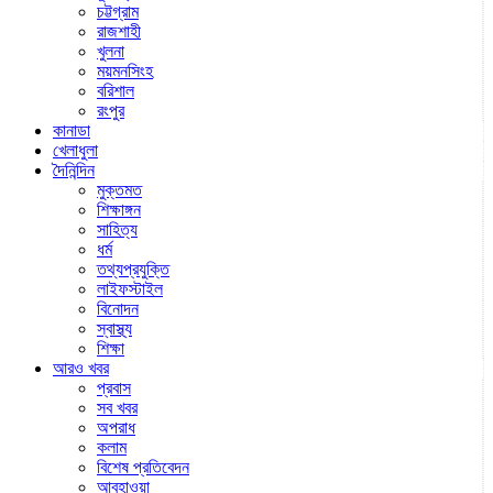
চট্টগ্রাম
রাজশাহী
খুলনা
ময়মনসিংহ
বরিশাল
রংপুর
কানাডা
খেলাধুলা
দৈনিন্দিন
মুক্তমত
শিক্ষাঙ্গন
সাহিত্য
ধর্ম
তথ্যপ্রযুক্তি
লাইফস্টাইল
বিনোদন
স্বাস্থ্য
শিক্ষা
আরও খবর
প্রবাস
সব খবর
অপরাধ
কলাম
বিশেষ প্রতিবেদন
আবহাওয়া