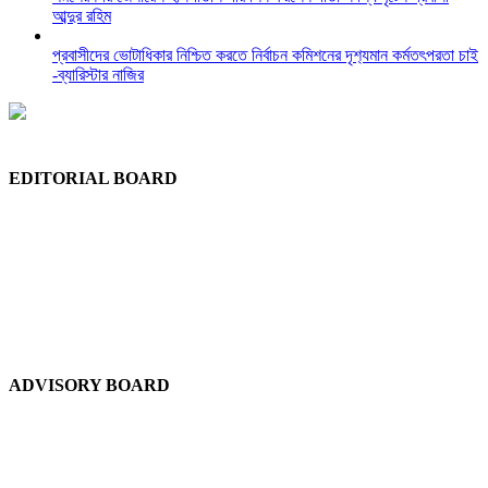
আব্দুর রহিম
প্রবাসীদের ভোটাধিকার নিশ্চিত করতে নির্বাচন কমিশনের দৃশ‍্যমান কর্মতৎপরতা চাই
-ব্যারিস্টার নাজির
EDITORIAL BOARD
Chief Editor:
Abdul Quddus Chowdhury
Editor:
Ruhul Quddus Chowdhury
Publisher:
Sidratul Muntaha Chowdhury
News Editor:
Tuhel Chowdhury
Staff Reporter:
Shudip Dash
ADVISORY BOARD
Chief Advisor:
Dewan Shuaib Afzal
Advisor:
Dewan Abdul Gofran Chowdhury