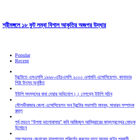
শ্রীমঙ্গলে ১৮ ফুট লম্বা বিশাল আকৃতির অজগর উদ্ধার
Popular
Recent
টরন্টোতে এসএসসি ১৯৯৮-এইচএসসি ২০০০ এলামনি এসোসিয়েশন, কানাডার
পিঠা উৎসব অনুষ্ঠিত
ইউপি সদস্যদের বাধা দেয়ার অভিযোগ।। নেপথ্যে ইউপি সচিব
মৌলভীবাজার জেলা এসোসিয়েশন অব টরন্টোর সভাপতি মাহবুব, সাধারন সম্পাদক
রুহুল
পূর্ব লন্ডনে “উপমা ভালোবাসার” কবি আজিজুল আম্বিয়ারের কাব্যগ্রন্থের মোড়ক
উন্মোচন
শমশেরনগর জেনারেল হাসপাতাল পরিদর্শন করলেন দাতা সদস্য বৃটেন প্রবাসী