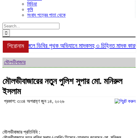
মিডিয়া
কৃষি
সংবাদ পত্রের পাতা থেকে
Search
for:
শ্রীমঙ্গলে ডিবির পৃথক অভিযানে মাদকসহ ৩ চিহ্নিত মাদক কারবারি
শিরোনাম
মৌলভীবাজার
মৌলভীবাজারের নতুন পুলিশ সুপার মো. মনিরুল
ইসলাম
প্রকাশ: ৩:৩৪ অপরাহ্ণ জুন ১৪, ২০২৬
মৌলভীবাজার প্রতিনিধি :
মৌলভীবাজারে নতুন পুলিশ সুপার (এসপি) হিসেবে যোগদান করেছেন মো. মনিরুল