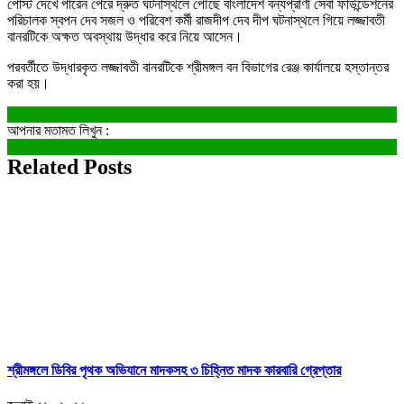
পোস্ট দেখে পারেন পেরে দ্রুত ঘটনাস্থলে পৌঁছে বাংলাদেশ বন্যপ্রাণী সেবা ফাউন্ডেশনের
পরিচালক স্বপন দেব সজল ও পরিবেশ কর্মী রাজদীপ দেব দীপ ঘটনাস্থলে গিয়ে লজ্জাবতী
বানরটিকে অক্ষত অবস্থায় উদ্ধার করে নিয়ে আসেন।
পরবর্তীতে উদ্ধারকৃত লজ্জাবতী বানরটিকে শ্রীমঙ্গল বন বিভাগের রেঞ্জ কার্যালয়ে হস্তান্তর
করা হয়।
আপনার মতামত লিখুন :
Related Posts
শ্রীমঙ্গলে ডিবির পৃথক অভিযানে মাদকসহ ৩ চিহ্নিত মাদক কারবারি গ্রেপ্তার