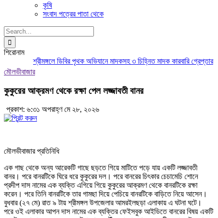
কৃষি
সংবাদ পত্রের পাতা থেকে
Search
for:
শিরোনাম
শ্রীমঙ্গলে ডিবির পৃথক অভিযানে মাদকসহ ৩ চিহ্নিত মাদক কারবারি গ্রেপ্তার
মৌল
মৌলভীবাজার
কুকুরের আক্রমণ থেকে রক্ষা পেল লজ্জাবতী বানর
প্রকাশ: ৬:৩১ অপরাহ্ণ মে ২৮, ২০২৬
মৌলভীবাজার প্রতিনিধি
এক গাছ থেকে অন্য আরেকটি গাছে ছড়তে গিয়ে মাটিতে পড়ে যায় একটি লজ্জাবতী
বানর। পরে বানরটিকে ঘিরে ধরে কুকুরের দল। পরে বানরের চিৎকার চেচামেচি শোনে
প্রদীপ দাস নামের এক ব্যক্তি এগিয়ে গিয়ে কুকুরের আক্রমণ থেকে বানরটিকে রক্ষা
করেন। পরে তিনি বানরটিকে তার গামছা দিয়ে পেচিয়ে বানরটিকে বাড়িতে নিয়ে আসেন।
বুধবার (২৭ মে) রাত ৯ টায় শ্রীমঙ্গল উপজেলার আমরইলছড়া এলাকায় এ ঘটনা ঘটে।
পরে ওই এলাকার আপন দাস নামের এক ব্যক্তির ফেইসবুক আইডিতে বানরের বিষয় একটি