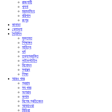
রাজশাহী
খুলনা
ময়মনসিংহ
বরিশাল
রংপুর
কানাডা
খেলাধুলা
দৈনিন্দিন
মুক্তমত
শিক্ষাঙ্গন
সাহিত্য
ধর্ম
তথ্যপ্রযুক্তি
লাইফস্টাইল
বিনোদন
স্বাস্থ্য
শিক্ষা
আরও খবর
প্রবাস
সব খবর
অপরাধ
কলাম
বিশেষ প্রতিবেদন
আবহাওয়া
মিডিয়া