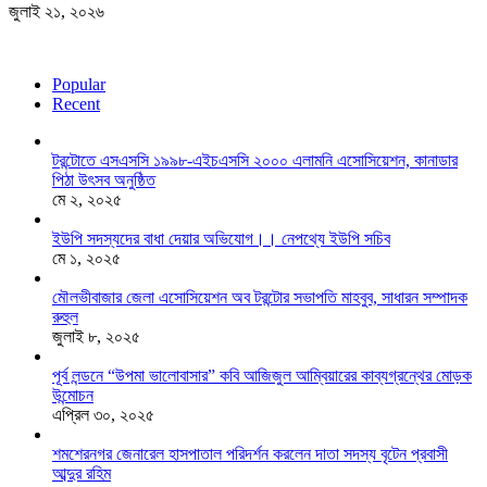
জুলাই ২১, ২০২৬
Popular
Recent
টরন্টোতে এসএসসি ১৯৯৮-এইচএসসি ২০০০ এলামনি এসোসিয়েশন, কানাডার
পিঠা উৎসব অনুষ্ঠিত
মে ২, ২০২৫
ইউপি সদস্যদের বাধা দেয়ার অভিযোগ।। নেপথ্যে ইউপি সচিব
মে ১, ২০২৫
মৌলভীবাজার জেলা এসোসিয়েশন অব টরন্টোর সভাপতি মাহবুব, সাধারন সম্পাদক
রুহুল
জুলাই ৮, ২০২৫
পূর্ব লন্ডনে “উপমা ভালোবাসার” কবি আজিজুল আম্বিয়ারের কাব্যগ্রন্থের মোড়ক
উন্মোচন
এপ্রিল ৩০, ২০২৫
শমশেরনগর জেনারেল হাসপাতাল পরিদর্শন করলেন দাতা সদস্য বৃটেন প্রবাসী
আব্দুর রহিম