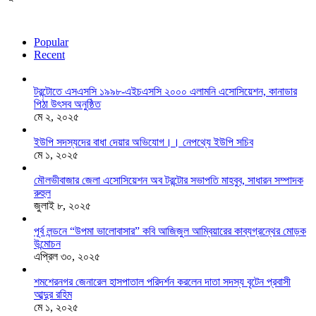
Popular
Recent
টরন্টোতে এসএসসি ১৯৯৮-এইচএসসি ২০০০ এলামনি এসোসিয়েশন, কানাডার
পিঠা উৎসব অনুষ্ঠিত
মে ২, ২০২৫
ইউপি সদস্যদের বাধা দেয়ার অভিযোগ।। নেপথ্যে ইউপি সচিব
মে ১, ২০২৫
মৌলভীবাজার জেলা এসোসিয়েশন অব টরন্টোর সভাপতি মাহবুব, সাধারন সম্পাদক
রুহুল
জুলাই ৮, ২০২৫
পূর্ব লন্ডনে “উপমা ভালোবাসার” কবি আজিজুল আম্বিয়ারের কাব্যগ্রন্থের মোড়ক
উন্মোচন
এপ্রিল ৩০, ২০২৫
শমশেরনগর জেনারেল হাসপাতাল পরিদর্শন করলেন দাতা সদস্য বৃটেন প্রবাসী
আব্দুর রহিম
মে ১, ২০২৫