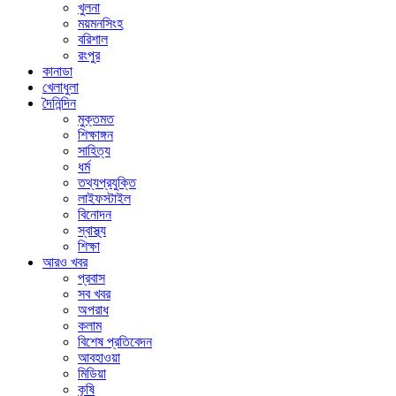
খুলনা
ময়মনসিংহ
বরিশাল
রংপুর
কানাডা
খেলাধুলা
দৈনিন্দিন
মুক্তমত
শিক্ষাঙ্গন
সাহিত্য
ধর্ম
তথ্যপ্রযুক্তি
লাইফস্টাইল
বিনোদন
স্বাস্থ্য
শিক্ষা
আরও খবর
প্রবাস
সব খবর
অপরাধ
কলাম
বিশেষ প্রতিবেদন
আবহাওয়া
মিডিয়া
কৃষি