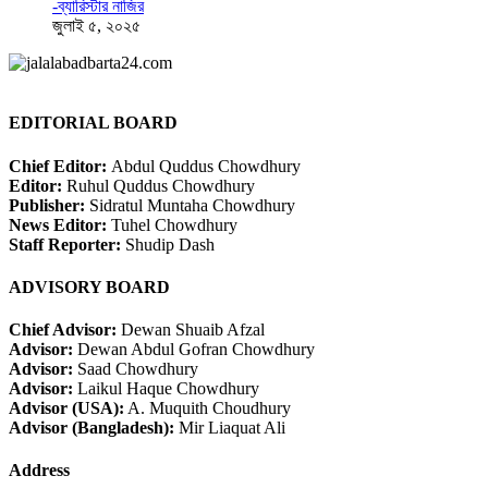
-ব্যারিস্টার নাজির
জুলাই ৫, ২০২৫
EDITORIAL BOARD
Chief Editor:
Abdul Quddus Chowdhury
Editor:
Ruhul Quddus Chowdhury
Publisher:
Sidratul Muntaha Chowdhury
News Editor:
Tuhel Chowdhury
Staff Reporter:
Shudip Dash
ADVISORY BOARD
Chief Advisor:
Dewan Shuaib Afzal
Advisor:
Dewan Abdul Gofran Chowdhury
Advisor:
Saad Chowdhury
Advisor:
Laikul Haque Chowdhury
Advisor (USA):
A. Muquith Choudhury
Advisor (Bangladesh):
Mir Liaquat Ali
Address