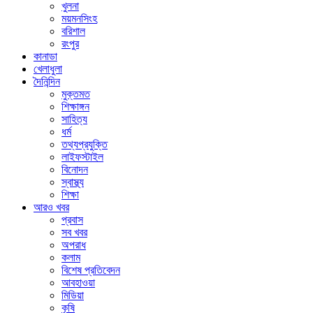
খুলনা
ময়মনসিংহ
বরিশাল
রংপুর
কানাডা
খেলাধুলা
দৈনিন্দিন
মুক্তমত
শিক্ষাঙ্গন
সাহিত্য
ধর্ম
তথ্যপ্রযুক্তি
লাইফস্টাইল
বিনোদন
স্বাস্থ্য
শিক্ষা
আরও খবর
প্রবাস
সব খবর
অপরাধ
কলাম
বিশেষ প্রতিবেদন
আবহাওয়া
মিডিয়া
কৃষি