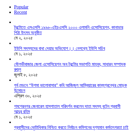
Popular
Recent
টরন্টোতে এসএসসি ১৯৯৮-এইচএসসি ২০০০ এলামনি এসোসিয়েশন, কানাডার
পিঠা উৎসব অনুষ্ঠিত
মে ২, ২০২৫
ইউপি সদস্যদের বাধা দেয়ার অভিযোগ।। নেপথ্যে ইউপি সচিব
মে ১, ২০২৫
মৌলভীবাজার জেলা এসোসিয়েশন অব টরন্টোর সভাপতি মাহবুব, সাধারন সম্পাদক
রুহুল
জুলাই ৮, ২০২৫
পূর্ব লন্ডনে “উপমা ভালোবাসার” কবি আজিজুল আম্বিয়ারের কাব্যগ্রন্থের মোড়ক
উন্মোচন
এপ্রিল ৩০, ২০২৫
শমশেরনগর জেনারেল হাসপাতাল পরিদর্শন করলেন দাতা সদস্য বৃটেন প্রবাসী
আব্দুর রহিম
মে ১, ২০২৫
প্রবাসীদের ভোটাধিকার নিশ্চিত করতে নির্বাচন কমিশনের দৃশ‍্যমান কর্মতৎপরতা চাই