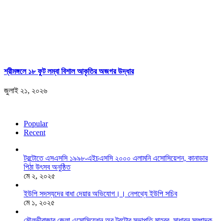
শ্রীমঙ্গলে ১৮ ফুট লম্বা বিশাল আকৃতির অজগর উদ্ধার
জুলাই ২১, ২০২৬
Popular
Recent
টরন্টোতে এসএসসি ১৯৯৮-এইচএসসি ২০০০ এলামনি এসোসিয়েশন, কানাডার
পিঠা উৎসব অনুষ্ঠিত
মে ২, ২০২৫
ইউপি সদস্যদের বাধা দেয়ার অভিযোগ।। নেপথ্যে ইউপি সচিব
মে ১, ২০২৫
মৌলভীবাজার জেলা এসোসিয়েশন অব টরন্টোর সভাপতি মাহবুব, সাধারন সম্পাদক