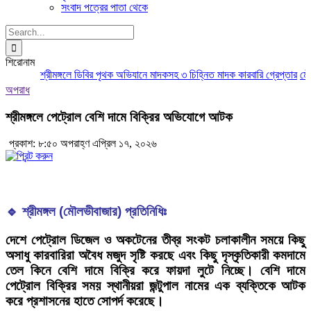
সংবাদ পত্রের পাতা থেকে
Search
for:
শিরোনাম
শ্রীমঙ্গলে ডিবির পৃথক অভিযানে মাদকসহ ৩ চিহ্নিত মাদক কারবারি গ্রেপ্তার
মৌলভ
অপরাধ
শ্রীমঙ্গলে পেট্রোল বেশি দামে বিক্রির অভিযোগে আটক
প্রকাশ: ৮:৫০ অপরাহ্ণ এপ্রিল ১৭, ২০২৬
🔹 শ্রীমঙ্গল (মৌলভীবাজার) প্রতিনিধিঃ
দেশে পেট্রোল ডিজেল ও অকটেনের তীব্র সংকট চলাকালীন সময়ে কিছু
অসাধু কারবারিরা অবৈধ মজুদ সৃষ্টি করছে এবং কিছু দৃস্কৃতিকারী কমদামে
তেল কিনে বেশি দামে বিক্রি করে ফায়দা লুটে নিচ্ছে। বেশি দামে
পেট্রোল বিক্রির সময় স্থানীয়রা জন্টুপাল নামের এক ব্যক্তিকে আটক
করে প্রশাসনের হাতে সোপর্দ করেছে।