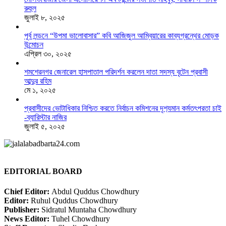
রুহুল
জুলাই ৮, ২০২৫
পূর্ব লন্ডনে “উপমা ভালোবাসার” কবি আজিজুল আম্বিয়ারের কাব্যগ্রন্থের মোড়ক
উন্মোচন
এপ্রিল ৩০, ২০২৫
শমশেরনগর জেনারেল হাসপাতাল পরিদর্শন করলেন দাতা সদস্য বৃটেন প্রবাসী
আব্দুর রহিম
মে ১, ২০২৫
প্রবাসীদের ভোটাধিকার নিশ্চিত করতে নির্বাচন কমিশনের দৃশ‍্যমান কর্মতৎপরতা চাই
-ব্যারিস্টার নাজির
জুলাই ৫, ২০২৫
EDITORIAL BOARD
Chief Editor:
Abdul Quddus Chowdhury
Editor:
Ruhul Quddus Chowdhury
Publisher:
Sidratul Muntaha Chowdhury
News Editor:
Tuhel Chowdhury