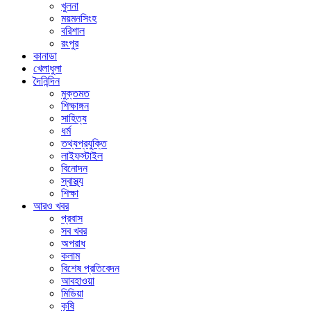
খুলনা
ময়মনসিংহ
বরিশাল
রংপুর
কানাডা
খেলাধুলা
দৈনিন্দিন
মুক্তমত
শিক্ষাঙ্গন
সাহিত্য
ধর্ম
তথ্যপ্রযুক্তি
লাইফস্টাইল
বিনোদন
স্বাস্থ্য
শিক্ষা
আরও খবর
প্রবাস
সব খবর
অপরাধ
কলাম
বিশেষ প্রতিবেদন
আবহাওয়া
মিডিয়া
কৃষি