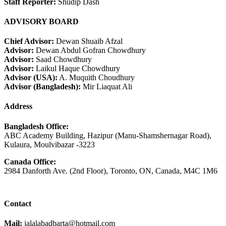
Staff Reporter:
Shudip Dash
ADVISORY BOARD
Chief Advisor:
Dewan Shuaib Afzal
Advisor:
Dewan Abdul Gofran Chowdhury
Advisor:
Saad Chowdhury
Advisor:
Laikul Haque Chowdhury
Advisor (USA):
A. Muquith Choudhury
Advisor (Bangladesh):
Mir Liaquat Ali
Address
Bangladesh Office:
ABC Academy Building, Hazipur (Manu-Shamshernagar Road),
Kulaura, Moulvibazar -3223
Canada Office:
2984 Danforth Ave. (2nd Floor), Toronto, ON, Canada, M4C 1M6
Contact
Mail:
jalalabadbarta@hotmail.com