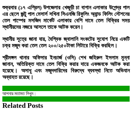
শুক্রবার (১৭ এপ্রিল) উপজেলার খেজুড়ী চা বাগান এলাকার উপেন্দ্র পাল
এর ছেলে জন্টু পাল মেসার্স সখিনা সিএনজি রিফুলিং অ্যান্ড ফিলিং স্টেশনের
তেল পাম্পের মসজিদ মার্কেট এলাকায় বেশি দামে তেল বিক্রির সময়
স্থানীয়দের নজরে আসলে তাকে আটক করেন।
স্থানীয় সূত্রে জানা যায়, বৈশ্বিক জ্বালানি সংকটের সুযোগ নিয়ে একটি
চক্র মজুদ করা তেল তেল ২০০/২৫০টাকা লিটারে বিক্রি করছিল।
শ্রীমঙ্গল থানার অফিসার ইনচার্জ (ওসি) শেখ জহিরুল ইসলাম মুন্না
জানান, অতিরিক্ত দামে তেল বিক্রি করার দায়ে একজনকে আটক করা
হয়েছে। অসাধু এবং মজুদদারিদের বিরুদ্ধে ব্যবস্থা নিতে অভিযান
অব্যাহত রয়েছে।
আপনার মতামত লিখুন :
Related Posts