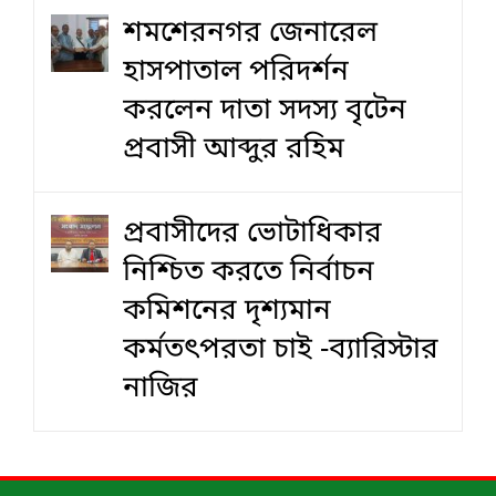
শমশেরনগর জেনারেল
হাসপাতাল পরিদর্শন
করলেন দাতা সদস্য বৃটেন
প্রবাসী আব্দুর রহিম
প্রবাসীদের ভোটাধিকার
নিশ্চিত করতে নির্বাচন
কমিশনের দৃশ‍্যমান
কর্মতৎপরতা চাই -ব্যারিস্টার
নাজির