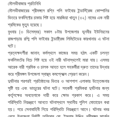
মৌলভীবাজার প্রতিনিধি
মৌলভীবাজারের শ্রীমঙ্গলে রশ্নি পলি ফাইবার ইন্ডাস্ট্রিজ কোম্পানির
ভিতরে ফর্কলিফ্টের চাকায় পিষ্ট হয়ে মারজিয়া খাতুন (৩২) নামের এক নারী
শ্রমিকের মৃত্যু হয়েছে।
বুধবার (৩ ডিসেম্বর) সকাল ৮টায় উপজেলার ভূনবীর ইউনিয়নের
রাজপাড়ায় রশ্মি পলি ফাইবার ইন্ডাষ্ট্রিজ লিমিটেডের কারখানায় এ ঘটনা
ঘটে।
প্রত্যক্ষদর্শীরা জানান, কর্মস্থলে কাজের সময় হঠাৎ একটি চলন্ত
ফর্কলিফটের নিচে পিষ্ট হয়ে ওই নারী ঘটনাস্থলেই মারা যায়। এসময়
আরেক নারী শ্রমিক ও চালক আহত হলে সহকর্মীরা দ্রুত তাদের উদ্ধার
করে শ্রীমঙ্গল উপজেলা স্বাস্থ্য কমপ্লেক্সে প্রেরণ করেন।
দুর্ঘটনার পরপরই প্রতিষ্ঠানের ভিতর ও আশপাশ এলাকায় উত্তেজনার
সৃষ্টি হয় এবং ভাংচুরের ঘটনা ঘটে। সহকর্মী শ্রমিকরা দুর্ঘটনার জন্য
কর্তৃপক্ষের অবহেলাকে দায়ী করে ক্ষোভ প্রকাশ করে। এ সময়
পরিস্থিতি নিয়ন্ত্রণে আনতে ঘটনাস্থলে স্থানীয় পুলিশ মোতায়েন করা
হয়। পরে সেনাবাহিনী গিয়ে পরিস্থিতি নিয়ন্ত্রণে আনে। ঘটনার খবর
পেয়ে উপজেলা নির্বাহী অফিসার মো. ইসলাম উদ্দিন, শ্রীমঙ্গল সার্কেল