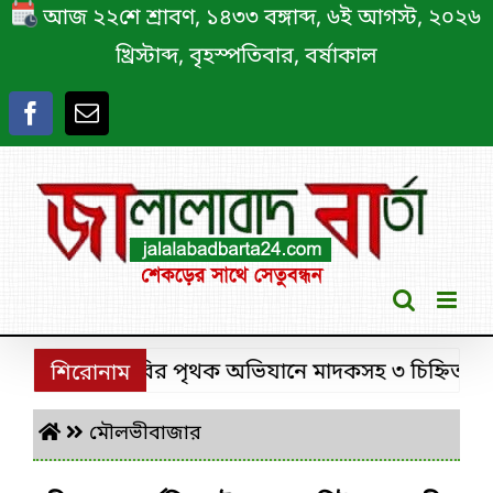
Skip
আজ ২২শে শ্রাবণ, ১৪৩৩ বঙ্গাব্দ, ৬ই আগস্ট, ২০২৬
to
খ্রিস্টাব্দ, বৃহস্পতিবার, বর্ষাকাল
content
শ্রীমঙ্গলে ডিবির পৃথক অভিযানে মাদকসহ ৩ চিহ্নিত মাদক ক
শিরোনাম
মৌলভীবাজার