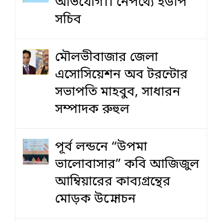
অভিযোগ।। নেপথ্যে ইউপি
সচিব
মৌলভীবাজার জেলা
এসোসিয়েশন অব টরন্টোর
সভাপতি মাহবুব, সাধারন
সম্পাদক রুহুল
পূর্ব লন্ডনে “উপমা
ভালোবাসার” কবি আজিজুল
আম্বিয়ারের কাব্যগ্রন্থের
মোড়ক উন্মোচন