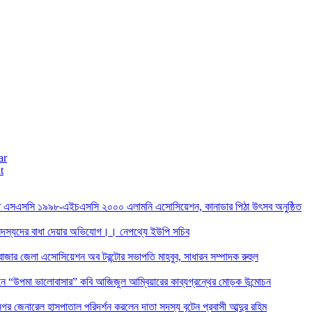
ar
t
তে এসএসসি ১৯৯৮-এইচএসসি ২০০০ এলামনি এসোসিয়েশন, কানাডার পিঠা উৎসব অনুষ্ঠিত
দস্যদের বাধা দেয়ার অভিযোগ।। নেপথ্যে ইউপি সচিব
াজার জেলা এসোসিয়েশন অব টরন্টোর সভাপতি মাহবুব, সাধারন সম্পাদক রুহুল
ন্ডনে “উপমা ভালোবাসার” কবি আজিজুল আম্বিয়ারের কাব্যগ্রন্থের মোড়ক উন্মোচন
র জেনারেল হাসপাতাল পরিদর্শন করলেন দাতা সদস্য বৃটেন প্রবাসী আব্দুর রহিম