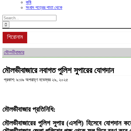
কৃষি
সংবাদ পত্রের পাতা থেকে
Search
for:
শিরোনাম
মৌলভীবাজার
মৌলভীবাজারে নবাগত পুলিশ সুপারের যোগদান
প্রকাশ: ৯:৩৯ অপরাহ্ণ নভেম্বর ২৯, ২০২৫
মৌলভীবাজার প্রতিনিধি:
মৌলভীবাজারের পুলিশ সুপার (এসপি) হিসেবে যোগদান করে
মৌলভীবাজার জেলা পুলিশের পক্ষ থেকে ফুল দিয়ে বরণ করে