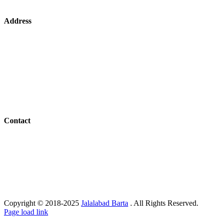
Address
Bangladesh Office:
ABC Academy Building, Hazipur (Manu-Shamshernagar Road), Kulaura, Mou
Canada Office:
2984 Danforth Ave. (2nd Floor), Toronto, ON, Canada, M4C 1M6
Contact
Mail:
jalalabadbarta@hotmail.com
Phone:
+1 647 402 5317 -Editor
+88 01716 394590 -News Editor
+88 01724 446824 -Saff Reporter
Copyright © 2018-2025
Jalalabad Barta
. All Rights Reserved.
Page load link