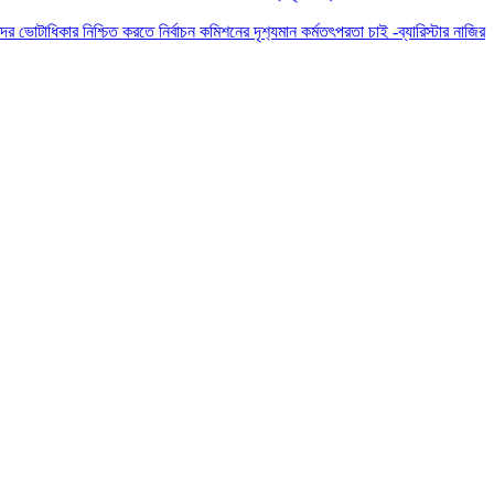
দের ভোটাধিকার নিশ্চিত করতে নির্বাচন কমিশনের দৃশ‍্যমান কর্মতৎপরতা চাই -ব্যারিস্টার নাজির