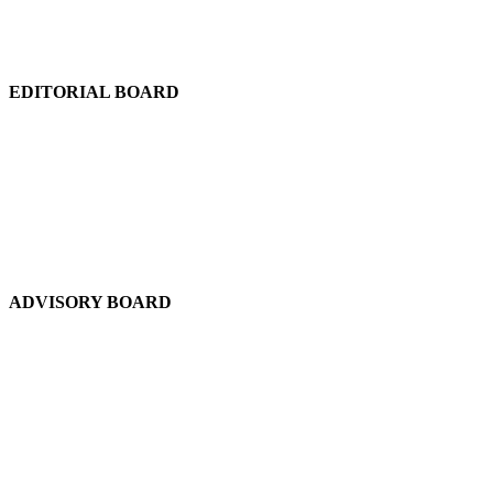
EDITORIAL BOARD
Chief Editor:
Abdul Quddus Chowdhury
Editor:
Ruhul Quddus Chowdhury
Publisher:
Sidratul Muntaha Chowdhury
News Editor:
Tuhel Chowdhury
Staff Reporter:
Shudip Dash
ADVISORY BOARD
Chief Advisor:
Dewan Shuaib Afzal
Advisor:
Dewan Abdul Gofran Chowdhury
Advisor:
Saad Chowdhury
Advisor:
Laikul Haque Chowdhury
Advisor (USA):
A. Muquith Choudhury
Advisor (Bangladesh):
Mir Liaquat Ali