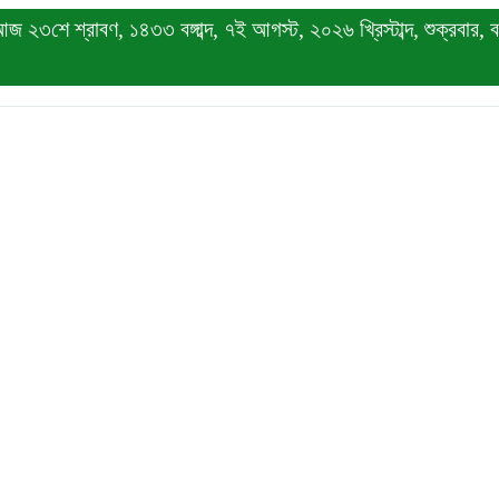
 ২৩শে শ্রাবণ, ১৪৩৩ বঙ্গাব্দ, ৭ই আগস্ট, ২০২৬ খ্রিস্টাব্দ, শুক্রবার, বর