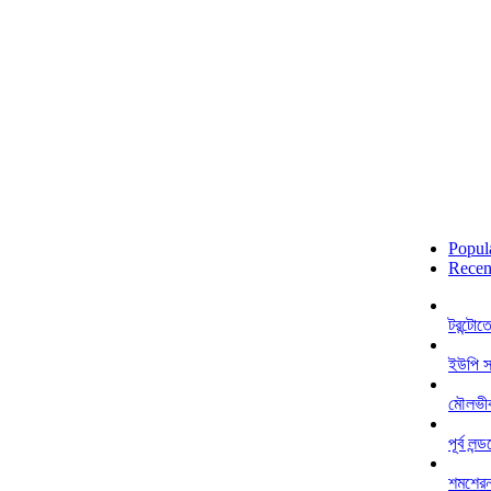
Popul
Recen
টরন্টো
ইউপি স
মৌলভীব
পূর্ব ল
শমশেরনগ