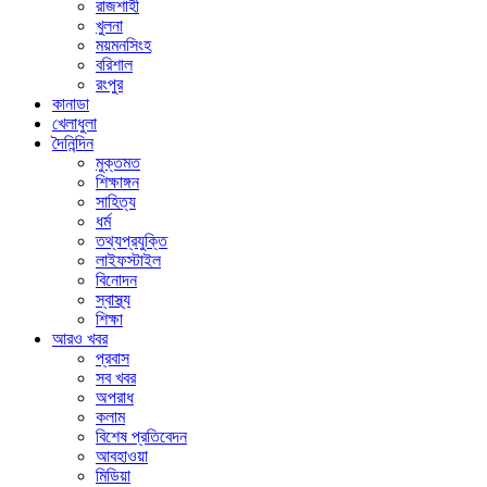
রাজশাহী
খুলনা
ময়মনসিংহ
বরিশাল
রংপুর
কানাডা
খেলাধুলা
দৈনিন্দিন
মুক্তমত
শিক্ষাঙ্গন
সাহিত্য
ধর্ম
তথ্যপ্রযুক্তি
লাইফস্টাইল
বিনোদন
স্বাস্থ্য
শিক্ষা
আরও খবর
প্রবাস
সব খবর
অপরাধ
কলাম
বিশেষ প্রতিবেদন
আবহাওয়া
মিডিয়া