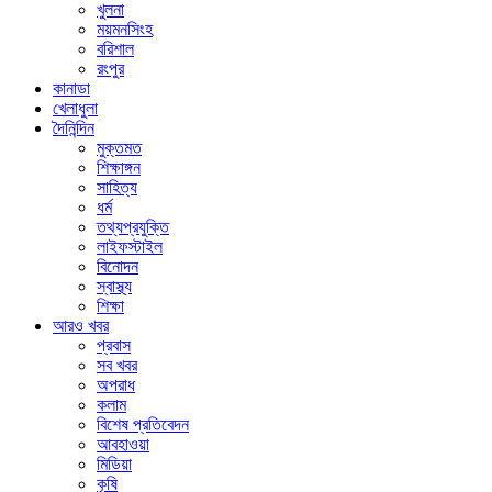
খুলনা
ময়মনসিংহ
বরিশাল
রংপুর
কানাডা
খেলাধুলা
দৈনিন্দিন
মুক্তমত
শিক্ষাঙ্গন
সাহিত্য
ধর্ম
তথ্যপ্রযুক্তি
লাইফস্টাইল
বিনোদন
স্বাস্থ্য
শিক্ষা
আরও খবর
প্রবাস
সব খবর
অপরাধ
কলাম
বিশেষ প্রতিবেদন
আবহাওয়া
মিডিয়া
কৃষি