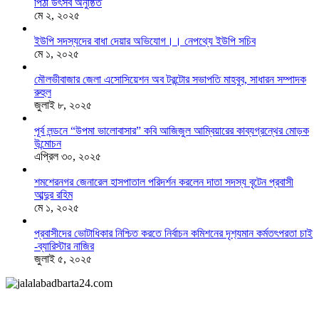
পিঠা উৎসব অনুষ্ঠিত
মে ২, ২০২৫
ইউপি সদস্যদের বাধা দেয়ার অভিযোগ।। নেপথ্যে ইউপি সচিব
মে ১, ২০২৫
মৌলভীবাজার জেলা এসোসিয়েশন অব টরন্টোর সভাপতি মাহবুব, সাধারন সম্পাদক
রুহুল
জুলাই ৮, ২০২৫
পূর্ব লন্ডনে “উপমা ভালোবাসার” কবি আজিজুল আম্বিয়ারের কাব্যগ্রন্থের মোড়ক
উন্মোচন
এপ্রিল ৩০, ২০২৫
শমশেরনগর জেনারেল হাসপাতাল পরিদর্শন করলেন দাতা সদস্য বৃটেন প্রবাসী
আব্দুর রহিম
মে ১, ২০২৫
প্রবাসীদের ভোটাধিকার নিশ্চিত করতে নির্বাচন কমিশনের দৃশ‍্যমান কর্মতৎপরতা চাই
-ব্যারিস্টার নাজির
জুলাই ৫, ২০২৫