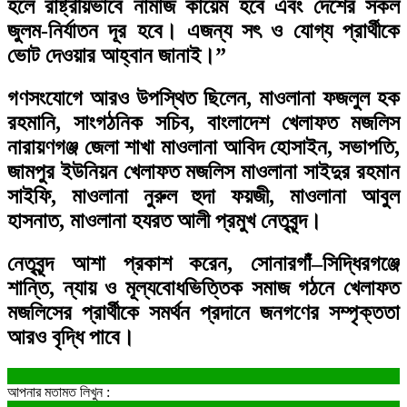
হলে রাষ্ট্রীয়ভাবে নামাজ কায়েম হবে এবং দেশের সকল
জুলম-নির্যাতন দূর হবে। এজন্য সৎ ও যোগ্য প্রার্থীকে
ভোট দেওয়ার আহ্বান জানাই।”
গণসংযোগে আরও উপস্থিত ছিলেন, মাওলানা ফজলুল হক
রহমানি, সাংগঠনিক সচিব, বাংলাদেশ খেলাফত মজলিস
নারায়ণগঞ্জ জেলা শাখা মাওলানা আবিদ হোসাইন, সভাপতি,
জামপুর ইউনিয়ন খেলাফত মজলিস
মাওলানা সাইদুর রহমান
সাইফি, মাওলানা নুরুল হুদা ফয়জী, মাওলানা আবুল
হাসনাত, মাওলানা হযরত আলী
প্রমুখ নেতৃবৃন্দ।
নেতৃবৃন্দ আশা প্রকাশ করেন, সোনারগাঁ–সিদ্ধিরগঞ্জে
শান্তি, ন্যায় ও মূল্যবোধভিত্তিক সমাজ গঠনে খেলাফত
মজলিসের প্রার্থীকে সমর্থন প্রদানে জনগণের সম্পৃক্ততা
আরও বৃদ্ধি পাবে।
আপনার মতামত লিখুন :