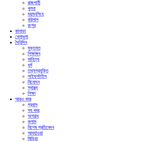
রাজশাহী
খুলনা
ময়মনসিংহ
বরিশাল
রংপুর
কানাডা
খেলাধুলা
দৈনিন্দিন
মুক্তমত
শিক্ষাঙ্গন
সাহিত্য
ধর্ম
তথ্যপ্রযুক্তি
লাইফস্টাইল
বিনোদন
স্বাস্থ্য
শিক্ষা
আরও খবর
প্রবাস
সব খবর
অপরাধ
কলাম
বিশেষ প্রতিবেদন
আবহাওয়া
মিডিয়া