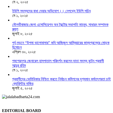
মে ২, ২০২৫
ইউপি সদস্যদের বাধা দেয়ার অভিযোগ।। নেপথ্যে ইউপি সচিব
মে ১, ২০২৫
মৌলভীবাজার জেলা এসোসিয়েশন অব টরন্টোর সভাপতি মাহবুব, সাধারন সম্পাদক
রুহুল
জুলাই ৮, ২০২৫
পূর্ব লন্ডনে “উপমা ভালোবাসার” কবি আজিজুল আম্বিয়ারের কাব্যগ্রন্থের মোড়ক
উন্মোচন
এপ্রিল ৩০, ২০২৫
শমশেরনগর জেনারেল হাসপাতাল পরিদর্শন করলেন দাতা সদস্য বৃটেন প্রবাসী
আব্দুর রহিম
মে ১, ২০২৫
প্রবাসীদের ভোটাধিকার নিশ্চিত করতে নির্বাচন কমিশনের দৃশ‍্যমান কর্মতৎপরতা চাই
-ব্যারিস্টার নাজির
জুলাই ৫, ২০২৫
EDITORIAL BOARD