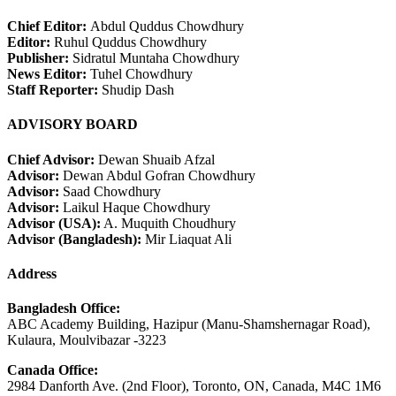
Chief Editor:
Abdul Quddus Chowdhury
Editor:
Ruhul Quddus Chowdhury
Publisher:
Sidratul Muntaha Chowdhury
News Editor:
Tuhel Chowdhury
Staff Reporter:
Shudip Dash
ADVISORY BOARD
Chief Advisor:
Dewan Shuaib Afzal
Advisor:
Dewan Abdul Gofran Chowdhury
Advisor:
Saad Chowdhury
Advisor:
Laikul Haque Chowdhury
Advisor (USA):
A. Muquith Choudhury
Advisor (Bangladesh):
Mir Liaquat Ali
Address
Bangladesh Office:
ABC Academy Building, Hazipur (Manu-Shamshernagar Road),
Kulaura, Moulvibazar -3223
Canada Office:
2984 Danforth Ave. (2nd Floor), Toronto, ON, Canada, M4C 1M6