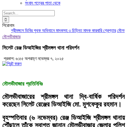
সংবাদ পত্রের পাতা থেকে
Search
for:
শিরোনাম
শ্রীমঙ্গলে ডিবির পৃথক অভিযানে মাদকসহ ৩ চিহ্নিত মাদক কারবারি গ্রেপ্তার
মৌলভীবাজ
মৌলভীবাজার
সিলেট রেঞ্জ ডিআইজির শ্রীমঙ্গল থানা পরিদর্শন
প্রকাশ: ৬:৫৫ অপরাহ্ণ নভেম্বর ৭, ২০২৫
মৌলভীবাজার প্রতিনিধিঃ
মৌলভীবাজারের শ্রীমঙ্গল থানা দ্বি-বার্ষিক পরিদর্শন
করেছেন সিলেট রেঞ্জের ডিআইজি মো. মুশফেকুর রহমান।
বৃহস্পতিবার (৬ নভেম্বর) রেঞ্জ ডিআইজি শ্রীমঙ্গল থানায়
পৌঁছালে তাঁকে স্বাগত জানান মৌলভীবাজার জেলার পুলিশ