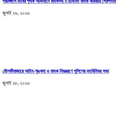
শ্রীমঙ্গলে ডিবির পৃথক অভিযানে মাদকসহ ৩ চিহ্নিত মাদক কারবারি গ্রেপ্তার
জুলাই ২৯, ২০২৬
মৌলভীবাজারে আইন-শৃঙ্খলা ও মাদক নিয়ন্ত্রণে পুলিশের মতবিনিময় সভা
জুলাই ২৮, ২০২৬