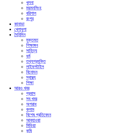
খুলনা
ময়মনসিংহ
বরিশাল
রংপুর
কানাডা
খেলাধুলা
দৈনিন্দিন
মুক্তমত
শিক্ষাঙ্গন
সাহিত্য
ধর্ম
তথ্যপ্রযুক্তি
লাইফস্টাইল
বিনোদন
স্বাস্থ্য
শিক্ষা
আরও খবর
প্রবাস
সব খবর
অপরাধ
কলাম
বিশেষ প্রতিবেদন
আবহাওয়া
মিডিয়া
কৃষি