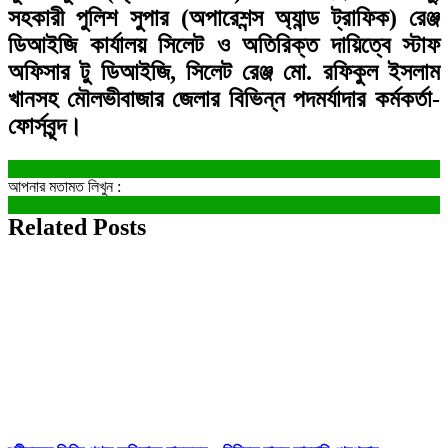
সহকারী পুলিশ সুপার (অপারেশন্স অ্যান্ড ট্রাফিক) রেঞ্জ
ডিআইজি কার্যালয় সিলেট ও অতিরিক্ত দায়িত্বে স্টাফ
অফিসার টু ডিআইজি, সিলেট রেঞ্জ মো. রফিকুল ইসলাম
খানসহ মৌলভীবাজার জেলার বিভিন্ন পদমর্যাদার কর্মকর্তা-
ফোর্সবৃন্দ।
আপনার মতামত লিখুন :
Related Posts