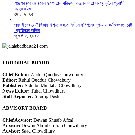
শমশেরনগর জেনারেল হাসপাতাল পরিদর্শন করলেন দাতা সদস্য বৃটেন প্রবাসী
আব্দুর রহিম
মে ১, ২০২৫
প্রবাসীদের ভোটাধিকার নিশ্চিত করতে নির্বাচন কমিশনের দৃশ‍্যমান কর্মতৎপরতা চাই
-ব্যারিস্টার নাজির
জুলাই ৫, ২০২৫
EDITORIAL BOARD
Chief Editor:
Abdul Quddus Chowdhury
Editor:
Ruhul Quddus Chowdhury
Publisher:
Sidratul Muntaha Chowdhury
News Editor:
Tuhel Chowdhury
Staff Reporter:
Shudip Dash
ADVISORY BOARD
Chief Advisor:
Dewan Shuaib Afzal
Advisor:
Dewan Abdul Gofran Chowdhury
Advisor:
Saad Chowdhury