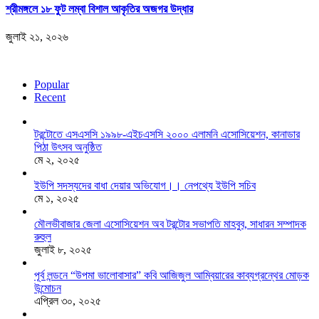
শ্রীমঙ্গলে ১৮ ফুট লম্বা বিশাল আকৃতির অজগর উদ্ধার
জুলাই ২১, ২০২৬
Popular
Recent
টরন্টোতে এসএসসি ১৯৯৮-এইচএসসি ২০০০ এলামনি এসোসিয়েশন, কানাডার
পিঠা উৎসব অনুষ্ঠিত
মে ২, ২০২৫
ইউপি সদস্যদের বাধা দেয়ার অভিযোগ।। নেপথ্যে ইউপি সচিব
মে ১, ২০২৫
মৌলভীবাজার জেলা এসোসিয়েশন অব টরন্টোর সভাপতি মাহবুব, সাধারন সম্পাদক
রুহুল
জুলাই ৮, ২০২৫
পূর্ব লন্ডনে “উপমা ভালোবাসার” কবি আজিজুল আম্বিয়ারের কাব্যগ্রন্থের মোড়ক
উন্মোচন
এপ্রিল ৩০, ২০২৫