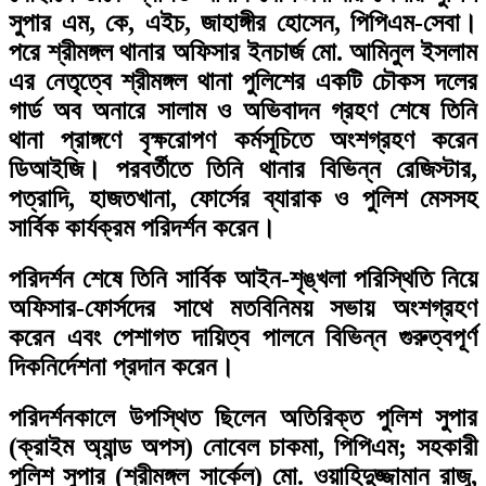
সুপার এম, কে, এইচ, জাহাঙ্গীর হোসেন, পিপিএম-সেবা।
পরে শ্রীমঙ্গল থানার অফিসার ইনচার্জ মো. আমিনুল ইসলাম
এর নেতৃত্বে শ্রীমঙ্গল থানা পুলিশের একটি চৌকস দলের
গার্ড অব অনারে সালাম ও অভিবাদন গ্রহণ শেষে তিনি
থানা প্রাঙ্গণে বৃক্ষরোপণ কর্মসূচিতে অংশগ্রহণ করেন
ডিআইজি। পরবর্তীতে তিনি থানার বিভিন্ন রেজিস্টার,
পত্রাদি, হাজতখানা, ফোর্সের ব্যারাক ও পুলিশ মেসসহ
সার্বিক কার্যক্রম পরিদর্শন করেন।
পরিদর্শন শেষে তিনি সার্বিক আইন-শৃঙ্খলা পরিস্থিতি নিয়ে
অফিসার-ফোর্সদের সাথে মতবিনিময় সভায় অংশগ্রহণ
করেন এবং পেশাগত দায়িত্ব পালনে বিভিন্ন গুরুত্বপূর্ণ
দিকনির্দেশনা প্রদান করেন।
পরিদর্শনকালে উপস্থিত ছিলেন অতিরিক্ত পুলিশ সুপার
(ক্রাইম অ্যান্ড অপস) নোবেল চাকমা, পিপিএম; সহকারী
পুলিশ সুপার (শ্রীমঙ্গল সার্কেল) মো. ওয়াহিদুজ্জামান রাজু,