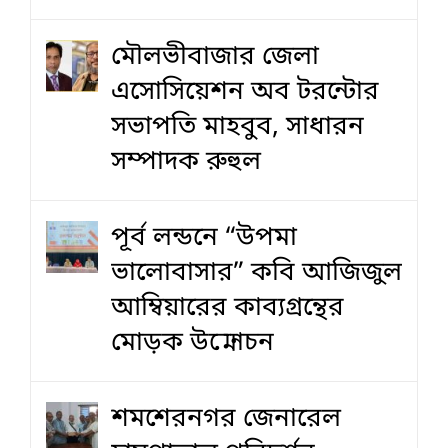
মৌলভীবাজার জেলা
এসোসিয়েশন অব টরন্টোর
সভাপতি মাহবুব, সাধারন
সম্পাদক রুহুল
পূর্ব লন্ডনে “উপমা
ভালোবাসার” কবি আজিজুল
আম্বিয়ারের কাব্যগ্রন্থের
মোড়ক উন্মোচন
শমশেরনগর জেনারেল