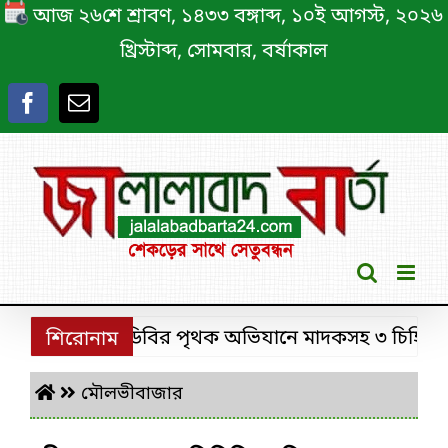
Skip
আজ ২৬শে শ্রাবণ, ১৪৩৩ বঙ্গাব্দ, ১০ই আগস্ট, ২০২৬
to
খ্রিস্টাব্দ, সোমবার, বর্ষাকাল
content
শ্রীমঙ্গলে ডিবির পৃথক অভিযানে মাদকসহ ৩ চিহ্নিত মাদ
শিরোনাম
মৌলভীবাজার