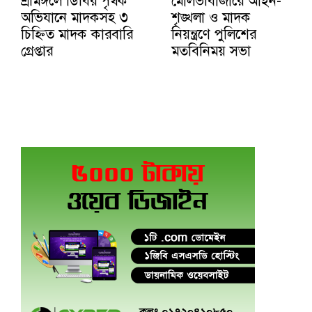
শ্রীমঙ্গলে ডিবির পৃথক
মৌলভীবাজারে আইন-
অভিযানে মাদকসহ ৩
শৃঙ্খলা ও মাদক
চিহ্নিত মাদক কারবারি
নিয়ন্ত্রণে পুলিশের
গ্রেপ্তার
মতবিনিময় সভা