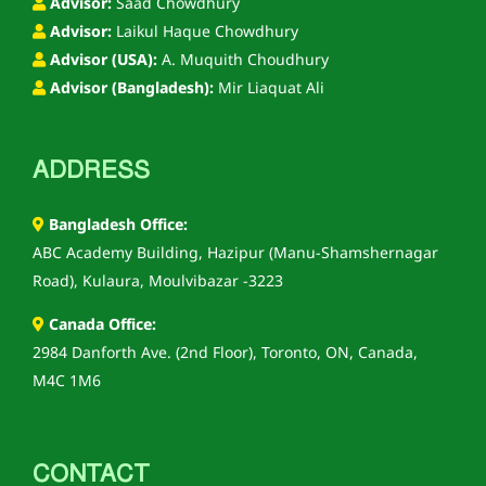
Advisor:
Saad Chowdhury
Advisor:
Laikul Haque Chowdhury
Advisor (USA):
A. Muquith Choudhury
Advisor (Bangladesh):
Mir Liaquat Ali
ADDRESS
Bangladesh Office:
ABC Academy Building, Hazipur (Manu-Shamshernagar
Road), Kulaura, Moulvibazar -3223
Canada Office:
2984 Danforth Ave. (2nd Floor), Toronto, ON, Canada,
M4C 1M6
CONTACT