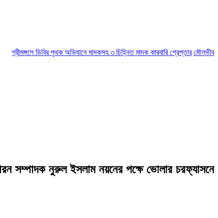
শ্রীমঙ্গলে ডিবির পৃথক অভিযানে মাদকসহ ৩ চিহ্নিত মাদক কারবারি গ্রেপ্তার
মৌলভীবাজারে আ
 সাধারন সম্পাদক নুরুল ইসলাম নয়নের পক্ষে ভোলার চরফ্যাসনে