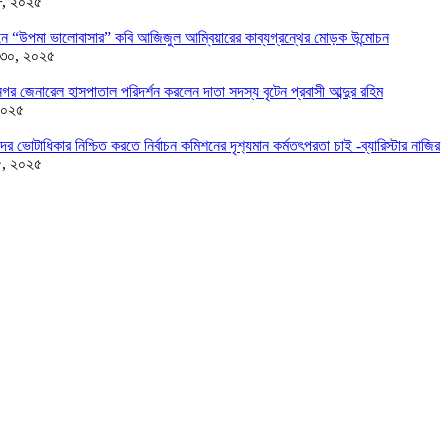
৮, ২০২৫
ন্ডনে “উপমা ভালোবাসার” কবি আজিজুল আম্বিয়ারের কাব্যগ্রন্থের মোড়ক উন্মোচন
 ৩০, ২০২৫
র জেনারেল হাসপাতাল পরিদর্শন করলেন দাতা সদস্য বৃটেন প্রবাসী আব্দুর রহিম
২০২৫
দের ভোটাধিকার নিশ্চিত করতে নির্বাচন কমিশনের দৃশ‍্যমান কর্মতৎপরতা চাই -ব্যারিস্টার নাজির
৫, ২০২৫