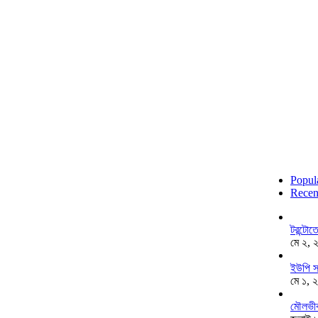
Popul
Recen
টরন্টো
মে ২, 
ইউপি স
মে ১, 
মৌলভীব