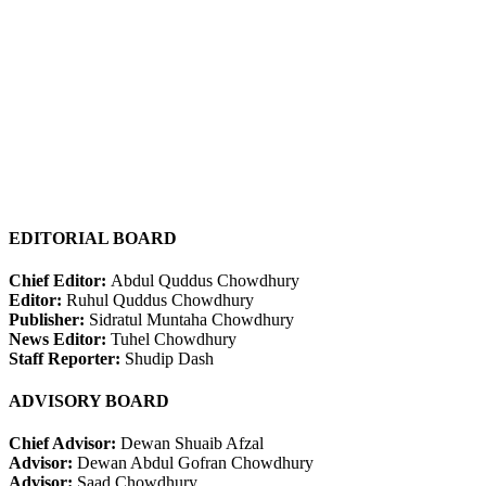
EDITORIAL BOARD
Chief Editor:
Abdul Quddus Chowdhury
Editor:
Ruhul Quddus Chowdhury
Publisher:
Sidratul Muntaha Chowdhury
News Editor:
Tuhel Chowdhury
Staff Reporter:
Shudip Dash
ADVISORY BOARD
Chief Advisor:
Dewan Shuaib Afzal
Advisor:
Dewan Abdul Gofran Chowdhury
Advisor:
Saad Chowdhury