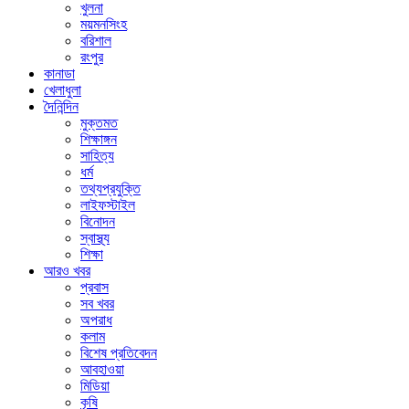
খুলনা
ময়মনসিংহ
বরিশাল
রংপুর
কানাডা
খেলাধুলা
দৈনিন্দিন
মুক্তমত
শিক্ষাঙ্গন
সাহিত্য
ধর্ম
তথ্যপ্রযুক্তি
লাইফস্টাইল
বিনোদন
স্বাস্থ্য
শিক্ষা
আরও খবর
প্রবাস
সব খবর
অপরাধ
কলাম
বিশেষ প্রতিবেদন
আবহাওয়া
মিডিয়া
কৃষি