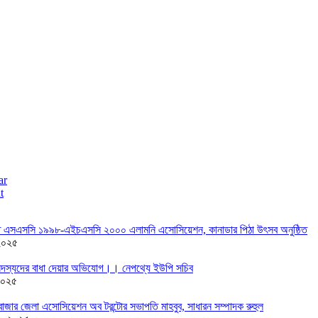
ar
t
তে এসএসসি ১৯৯৮-এইচএসসি ২০০০ এলামনি এসোসিয়েশন, কানাডার পিঠা উৎসব অনুষ্ঠিত
২০২৫
দস্যদের বাধা দেয়ার অভিযোগ।। নেপথ্যে ইউপি সচিব
২০২৫
াজার জেলা এসোসিয়েশন অব টরন্টোর সভাপতি মাহবুব, সাধারন সম্পাদক রুহুল