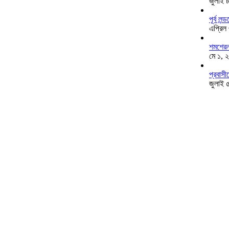
জুলাই 
পূর্ব ল
এপ্রিল
শমশেরনগ
মে ১, 
প্রবাসী
জুলাই 