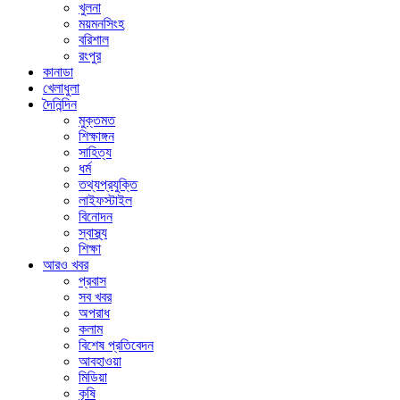
খুলনা
ময়মনসিংহ
বরিশাল
রংপুর
কানাডা
খেলাধুলা
দৈনিন্দিন
মুক্তমত
শিক্ষাঙ্গন
সাহিত্য
ধর্ম
তথ্যপ্রযুক্তি
লাইফস্টাইল
বিনোদন
স্বাস্থ্য
শিক্ষা
আরও খবর
প্রবাস
সব খবর
অপরাধ
কলাম
বিশেষ প্রতিবেদন
আবহাওয়া
মিডিয়া
কৃষি