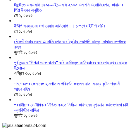
টরন্টোতে এসএসসি ১৯৯৮-এইচএসসি ২০০০ এলামনি এসোসিয়েশন, কানাডার
পিঠা উৎসব অনুষ্ঠিত
মে ২, ২০২৫
ইউপি সদস্যদের বাধা দেয়ার অভিযোগ।। নেপথ্যে ইউপি সচিব
মে ১, ২০২৫
মৌলভীবাজার জেলা এসোসিয়েশন অব টরন্টোর সভাপতি মাহবুব, সাধারন সম্পাদক
রুহুল
জুলাই ৮, ২০২৫
পূর্ব লন্ডনে “উপমা ভালোবাসার” কবি আজিজুল আম্বিয়ারের কাব্যগ্রন্থের মোড়ক
উন্মোচন
এপ্রিল ৩০, ২০২৫
শমশেরনগর জেনারেল হাসপাতাল পরিদর্শন করলেন দাতা সদস্য বৃটেন প্রবাসী
আব্দুর রহিম
মে ১, ২০২৫
প্রবাসীদের ভোটাধিকার নিশ্চিত করতে নির্বাচন কমিশনের দৃশ‍্যমান কর্মতৎপরতা চাই
-ব্যারিস্টার নাজির
জুলাই ৫, ২০২৫