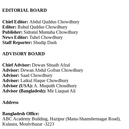
EDITORIAL BOARD
Chief Editor:
Abdul Quddus Chowdhury
Editor:
Ruhul Quddus Chowdhury
Publisher:
Sidratul Muntaha Chowdhury
News Editor:
Tuhel Chowdhury
Staff Reporter:
Shudip Dash
ADVISORY BOARD
Chief Advisor:
Dewan Shuaib Afzal
Advisor:
Dewan Abdul Gofran Chowdhury
Advisor:
Saad Chowdhury
Advisor:
Laikul Haque Chowdhury
Advisor (USA):
A. Muquith Choudhury
Advisor (Bangladesh):
Mir Liaquat Ali
Address
Bangladesh Office:
ABC Academy Building, Hazipur (Manu-Shamshernagar Road),
Kulaura, Moulvibazar -3223