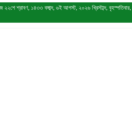
২২শে শ্রাবণ, ১৪৩৩ বঙ্গাব্দ, ৬ই আগস্ট, ২০২৬ খ্রিস্টাব্দ, বৃহস্পতিবার, 