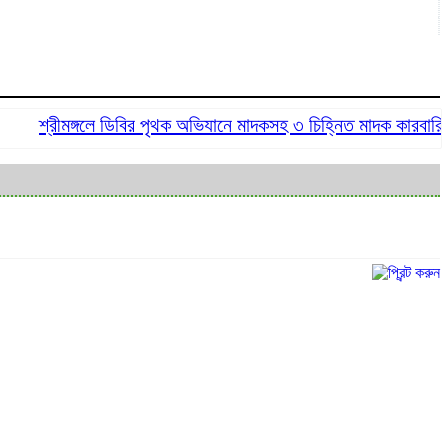
শ্রীমঙ্গলে ডিবির পৃথক অভিযানে মাদকসহ ৩ চিহ্নিত মাদক কারবারি গ্রেপ