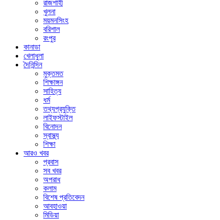
রাজশাহী
খুলনা
ময়মনসিংহ
বরিশাল
রংপুর
কানাডা
খেলাধুলা
দৈনিন্দিন
মুক্তমত
শিক্ষাঙ্গন
সাহিত্য
ধর্ম
তথ্যপ্রযুক্তি
লাইফস্টাইল
বিনোদন
স্বাস্থ্য
শিক্ষা
আরও খবর
প্রবাস
সব খবর
অপরাধ
কলাম
বিশেষ প্রতিবেদন
আবহাওয়া
মিডিয়া