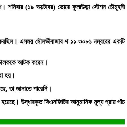
 শনিবার (১৯ অক্টোবর) ভোরে কুলাউড়া স্টেশন চৌমুহনী
।
পালন করছিল। এসময় মৌলভীবাজার-থ-১১-৩০৮১ নম্বরের একটি
সহ চালককে আটক করেন।
করা হয়।
েছে, তা জানাতে পারেনি।
হয়েছে। উদ্ধারকৃত সিএনজিটির আনুমানিক মূল্য প্রায় পাঁচ