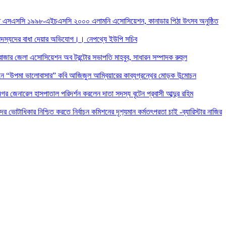
তে এসএসসি ১৯৯৮-এইচএসসি ২০০০ এলামনি এসোসিয়েশন, কানাডার পিঠা উৎসব অনুষ্ঠিত
দস্যদের বাধা দেয়ার অভিযোগ।। নেপথ্যে ইউপি সচিব
াজার জেলা এসোসিয়েশন অব টরন্টোর সভাপতি মাহবুব, সাধারন সম্পাদক রুহুল
ন্ডনে “উপমা ভালোবাসার” কবি আজিজুল আম্বিয়ারের কাব্যগ্রন্থের মোড়ক উন্মোচন
র জেনারেল হাসপাতাল পরিদর্শন করলেন দাতা সদস্য বৃটেন প্রবাসী আব্দুর রহিম
দের ভোটাধিকার নিশ্চিত করতে নির্বাচন কমিশনের দৃশ‍্যমান কর্মতৎপরতা চাই -ব্যারিস্টার নাজির