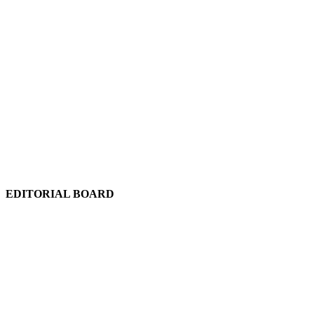
EDITORIAL BOARD
Chief Editor:
Abdul Quddus Chowdhury
Editor:
Ruhul Quddus Chowdhury
Publisher:
Sidratul Muntaha Chowdhury
News Editor:
Tuhel Chowdhury
Staff Reporter:
Shudip Dash