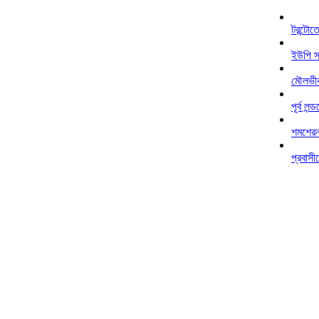
টরন্টো
ইউপি স
মৌলভীব
পূর্ব ল
শমশেরনগ
প্রবাসী