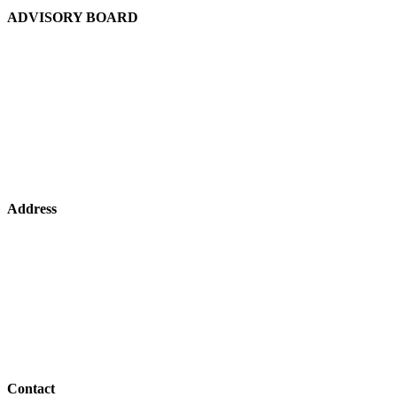
ADVISORY BOARD
Chief Advisor:
Dewan Shuaib Afzal
Advisor:
Dewan Abdul Gofran Chowdhury
Advisor:
Saad Chowdhury
Advisor:
Laikul Haque Chowdhury
Advisor (USA):
A. Muquith Choudhury
Advisor (Bangladesh):
Mir Liaquat Ali
Address
Bangladesh Office:
ABC Academy Building, Hazipur (Manu-Shamshernagar Road), Kulaura, Mou
Canada Office:
2984 Danforth Ave. (2nd Floor), Toronto, ON, Canada, M4C 1M6
Contact