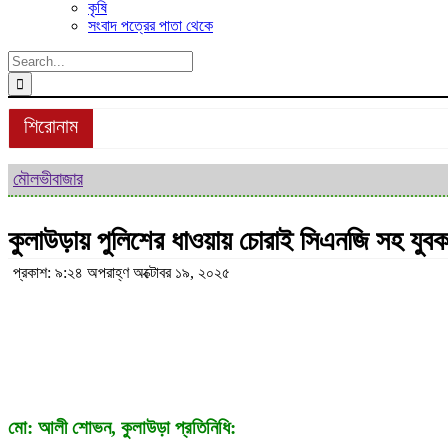
কৃষি
সংবাদ পত্রের পাতা থেকে
Search
for:
শিরোনাম
মৌলভীবাজার
কুলাউড়ায় পুলিশের ধাওয়ায় চোরাই সিএনজি সহ যু
প্রকাশ: ৯:২৪ অপরাহ্ণ অক্টোবর ১৯, ২০২৫
মো: আলী শোভন, কুলাউড়া প্রতিনিধি: