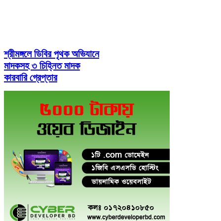
শ্রীমঙ্গলে ডিবির পৃথক অভিযানে
মাদকসহ ৩ চিহ্নিত মাদক
কারবারি গ্রেপ্তার
মৌলভীবাজারে আইন-শৃঙ্খলা ও
মাদক নিয়ন্ত্রণে পুলিশের
মতবিনিময় সভা