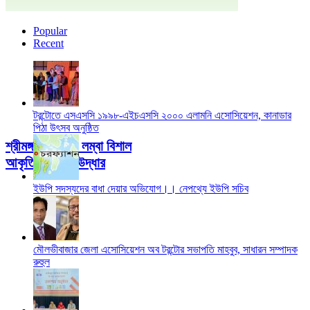
Popular
Recent
টরন্টোতে এসএসসি ১৯৯৮-এইচএসসি ২০০০ এলামনি এসোসিয়েশন, কানাডার
পিঠা উৎসব অনুষ্ঠিত
শ্রীমঙ্গলে ১৮ ফুট লম্বা বিশাল
আকৃতির অজগর উদ্ধার
ইউপি সদস্যদের বাধা দেয়ার অভিযোগ।। নেপথ্যে ইউপি সচিব
মৌলভীবাজার জেলা এসোসিয়েশন অব টরন্টোর সভাপতি মাহবুব, সাধারন সম্পাদক
রুহুল