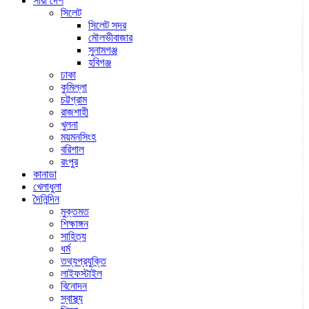
সারা দেশ
সিলেট
সিলেট সদর
মৌলভীবাজার
সুনামগঞ্জ
হবিগঞ্জ
ঢাকা
কুমিল্লা
চট্টগ্রাম
রাজশাহী
খুলনা
ময়মনসিংহ
বরিশাল
রংপুর
কানাডা
খেলাধুলা
দৈনিন্দিন
মুক্তমত
শিক্ষাঙ্গন
সাহিত্য
ধর্ম
তথ্যপ্রযুক্তি
লাইফস্টাইল
বিনোদন
স্বাস্থ্য