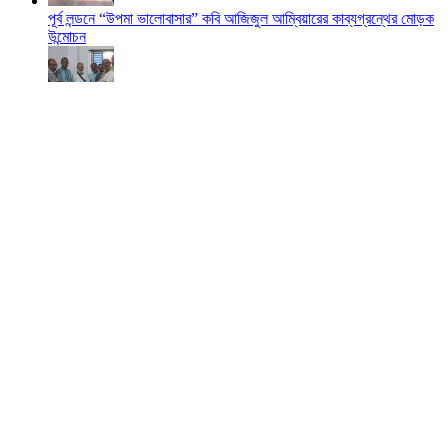
পূর্ব লন্ডনে “উপমা ভালোবাসার” কবি আজিজুল আম্বিয়ারের কাব্যগ্রন্থের মোড়ক
উন্মোচন
শমশেরনগর জেনারেল হাসপাতাল পরিদর্শন করলেন দাতা সদস্য বৃটেন প্রবাসী
আব্দুর রহিম
প্রবাসীদের ভোটাধিকার নিশ্চিত করতে নির্বাচন কমিশনের দৃশ‍্যমান কর্মতৎপরতা চাই
-ব্যারিস্টার নাজির
EDITORIAL BOARD