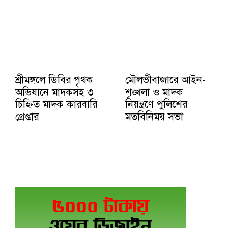
শ্রীমঙ্গলে ডিবির পৃথক
মৌলভীবাজারে আইন-
অভিযানে মাদকসহ ৩
শৃঙ্খলা ও মাদক
চিহ্নিত মাদক কারবারি
নিয়ন্ত্রণে পুলিশের
গ্রেপ্তার
মতবিনিময় সভা