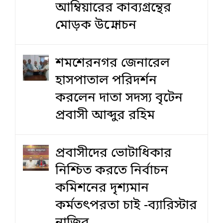
আম্বিয়ারের কাব্যগ্রন্থের
মোড়ক উন্মোচন
শমশেরনগর জেনারেল
হাসপাতাল পরিদর্শন
করলেন দাতা সদস্য বৃটেন
প্রবাসী আব্দুর রহিম
প্রবাসীদের ভোটাধিকার
নিশ্চিত করতে নির্বাচন
কমিশনের দৃশ‍্যমান
কর্মতৎপরতা চাই -ব্যারিস্টার