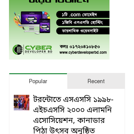
Popular
Recent
টরন্টোতে এসএসসি ১৯৯৮-
এইচএসসি ২০০০ এলামনি
এসোসিয়েশন, কানাডার
পিঠা উৎসব অনুষ্ঠিত