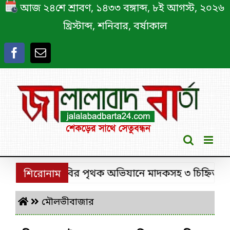
Skip
আজ ২৪শে শ্রাবণ, ১৪৩৩ বঙ্গাব্দ, ৮ই আগস্ট, ২০২৬
to
খ্রিস্টাব্দ, শনিবার, বর্ষাকাল
content
শ্রীমঙ্গলে ডিবির পৃথক অভিযানে মাদকসহ ৩ চিহ্নিত মাদক 
শিরোনাম
মৌলভীবাজার