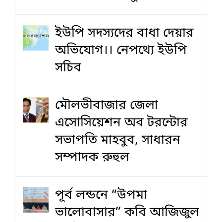
ইউপি সদস্যদের বাধা দেয়ার
অভিযোগ।। নেপথ্যে ইউপি
সচিব
মৌলভীবাজার জেলা
এসোসিয়েশন অব টরন্টোর
সভাপতি মাহবুব, সাধারন
সম্পাদক রুহুল
পূর্ব লন্ডনে “উপমা
ভালোবাসার” কবি আজিজুল