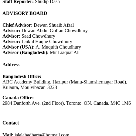
Staff Reporter:
Shudip Dash
ADVISORY BOARD
Chief Advisor:
Dewan Shuaib Afzal
Advisor:
Dewan Abdul Gofran Chowdhury
Advisor:
Saad Chowdhury
Advisor:
Laikul Haque Chowdhury
Advisor (USA):
A. Muquith Choudhury
Advisor (Bangladesh):
Mir Liaquat Ali
Address
Bangladesh Office:
ABC Academy Building, Hazipur (Manu-Shamshernagar Road),
Kulaura, Moulvibazar -3223
Canada Office:
2984 Danforth Ave. (2nd Floor), Toronto, ON, Canada, M4C 1M6
Contact
Mail:
jalalabadbarta@hotmail.com