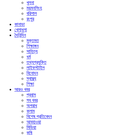
খুলনা
ময়মনসিংহ
বরিশাল
রংপুর
কানাডা
খেলাধুলা
দৈনিন্দিন
মুক্তমত
শিক্ষাঙ্গন
সাহিত্য
ধর্ম
তথ্যপ্রযুক্তি
লাইফস্টাইল
বিনোদন
স্বাস্থ্য
শিক্ষা
আরও খবর
প্রবাস
সব খবর
অপরাধ
কলাম
বিশেষ প্রতিবেদন
আবহাওয়া
মিডিয়া
কৃষি