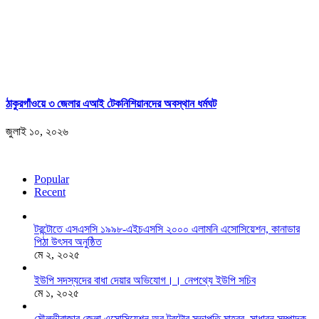
ঠাকুরগাঁওয়ে ৩ জেলার এআই টেকনিশিয়ানদের অবস্থান ধর্মঘট
জুলাই ১০, ২০২৬
Popular
Recent
টরন্টোতে এসএসসি ১৯৯৮-এইচএসসি ২০০০ এলামনি এসোসিয়েশন, কানাডার
পিঠা উৎসব অনুষ্ঠিত
মে ২, ২০২৫
ইউপি সদস্যদের বাধা দেয়ার অভিযোগ।। নেপথ্যে ইউপি সচিব
মে ১, ২০২৫
মৌলভীবাজার জেলা এসোসিয়েশন অব টরন্টোর সভাপতি মাহবুব, সাধারন সম্পাদক