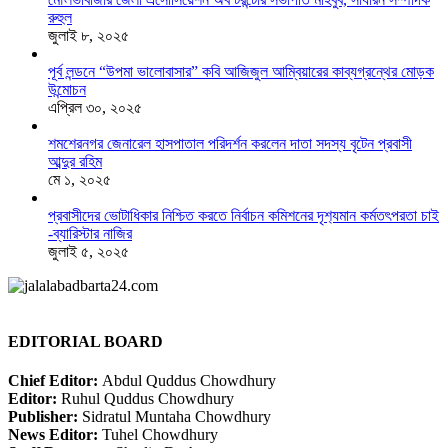
রুহুল
জুলাই ৮, ২০২৫
পূর্ব লন্ডনে “উপমা ভালোবাসার” কবি আজিজুল আম্বিয়ারের কাব্যগ্রন্থের মোড়ক
উন্মোচন
এপ্রিল ৩০, ২০২৫
শমশেরনগর জেনারেল হাসপাতাল পরিদর্শন করলেন দাতা সদস্য বৃটেন প্রবাসী
আব্দুর রহিম
মে ১, ২০২৫
প্রবাসীদের ভোটাধিকার নিশ্চিত করতে নির্বাচন কমিশনের দৃশ‍্যমান কর্মতৎপরতা চাই
-ব্যারিস্টার নাজির
জুলাই ৫, ২০২৫
EDITORIAL BOARD
Chief Editor:
Abdul Quddus Chowdhury
Editor:
Ruhul Quddus Chowdhury
Publisher:
Sidratul Muntaha Chowdhury
News Editor:
Tuhel Chowdhury