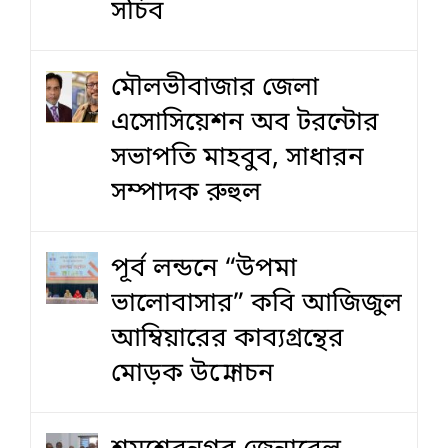
সচিব
মৌলভীবাজার জেলা
এসোসিয়েশন অব টরন্টোর
সভাপতি মাহবুব, সাধারন
সম্পাদক রুহুল
পূর্ব লন্ডনে “উপমা
ভালোবাসার” কবি আজিজুল
আম্বিয়ারের কাব্যগ্রন্থের
মোড়ক উন্মোচন