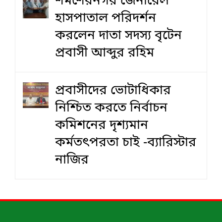
শমশেরনগর জেনারেল
হাসপাতাল পরিদর্শন
করলেন দাতা সদস্য বৃটেন
প্রবাসী আব্দুর রহিম
প্রবাসীদের ভোটাধিকার
নিশ্চিত করতে নির্বাচন
কমিশনের দৃশ‍্যমান
কর্মতৎপরতা চাই -ব্যারিস্টার
নাজির