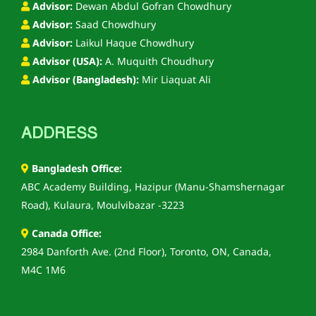
Advisor:
Dewan Abdul Gofran Chowdhury
Advisor:
Saad Chowdhury
Advisor:
Laikul Haque Chowdhury
Advisor (USA):
A. Muquith Choudhury
Advisor (Bangladesh):
Mir Liaquat Ali
ADDRESS
Bangladesh Office:
ABC Academy Building, Hazipur (Manu-Shamshernagar
Road), Kulaura, Moulvibazar -3223
Canada Office:
2984 Danforth Ave. (2nd Floor), Toronto, ON, Canada,
M4C 1M6