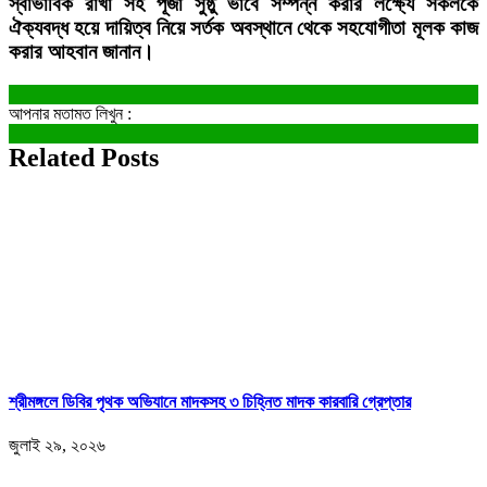
স্বাভাবিক রাখা সহ পূজা সুষ্ঠু ভাবে সম্পন্ন করার লক্ষ্যে সকলকে
ঐক্যবদ্ধ হয়ে দায়িত্ব নিয়ে সর্তক অবস্থানে থেকে সহযোগীতা মূলক কাজ
করার আহবান জানান।
আপনার মতামত লিখুন :
Related Posts
শ্রীমঙ্গলে ডিবির পৃথক অভিযানে মাদকসহ ৩ চিহ্নিত মাদক কারবারি গ্রেপ্তার
জুলাই ২৯, ২০২৬