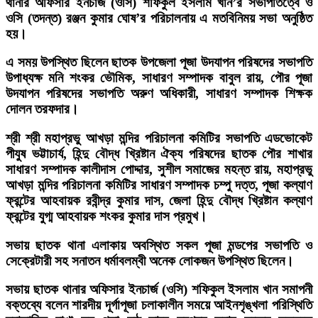
থানার অফিসার ইনচার্জ (ওসি) শফিকুল ইসলাম খান’র সভাপতিত্বে ও
ওসি (তদন্ত) রঞ্জন কুমার ঘোষ’র পরিচালনায় এ মতবিনিময় সভা অনুষ্ঠিত
হয়।
এ সময় উপস্থিত ছিলেন ছাতক উপজেলা পূজা উদযাপন পরিষদের সভাপতি
উপাধ্যক্ষ মনি শংকর ভৌমিক, সাধারণ সম্পাদক বাবুল রায়, পৌর পূজা
উদযাপন পরিষদের সভাপতি অরুণ অধিকারী, সাধারণ সম্পাদক শিক্ষক
দোলন তরফদার।
শ্রী শ্রী মহাপ্রভু আখড়া মন্দির পরিচালনা কমিটির সভাপতি এডভোকেট
পীযুষ ভট্টাচার্য, হিন্দু বৌদ্ধ খ্রিষ্টান ঐক্য পরিষদের ছাতক পৌর শাখার
সাধারণ সম্পাদক কালীদাস পোদ্দার, সুশীল সমাজের মহন্ত রায়, মহাপ্রভু
আখড়া মন্দির পরিচালনা কমিটির সাধারণ সম্পাদক চম্পু দত্ত, পূজা কল্যাণ
ফ্রন্টের আহবায়ক রবীন্দ্র কুমার দাস, জেলা হিন্দু বৌদ্ধ খ্রিষ্টান কল্যাণ
ফ্রন্টের যুগ্ম আহবায়ক শংকর কুমার দাস প্রমুখ।
সভায় ছাতক থানা এলাকায় অবস্থিত সকল পূজা মন্ডপের সভাপতি ও
সেক্রেটারী সহ সনাতন ধর্মাবলম্বী অনেক লোকজন উপস্থিত ছিলেন।
সভায় ছাতক থানার অফিসার ইনচার্জ (ওসি) শফিকুল ইসলাম খান সমাপনী
বক্তব্যে বলেন শারদীয় দূর্গাপূজা চলাকালীন সময়ে আইনশৃঙ্খলা পরিস্থিতি