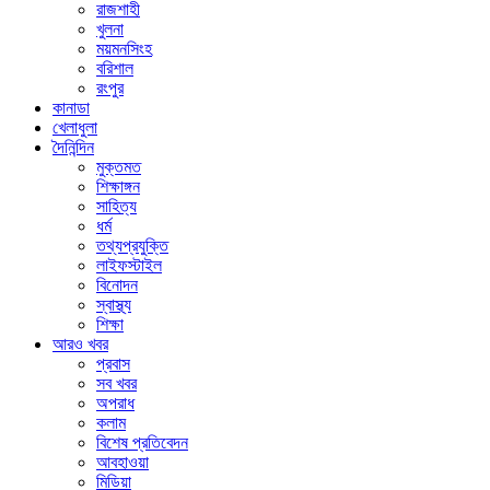
রাজশাহী
খুলনা
ময়মনসিংহ
বরিশাল
রংপুর
কানাডা
খেলাধুলা
দৈনিন্দিন
মুক্তমত
শিক্ষাঙ্গন
সাহিত্য
ধর্ম
তথ্যপ্রযুক্তি
লাইফস্টাইল
বিনোদন
স্বাস্থ্য
শিক্ষা
আরও খবর
প্রবাস
সব খবর
অপরাধ
কলাম
বিশেষ প্রতিবেদন
আবহাওয়া
মিডিয়া