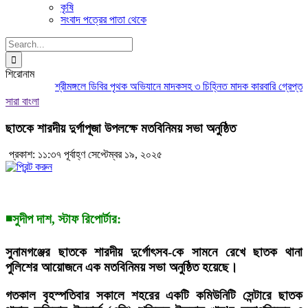
কৃষি
সংবাদ পত্রের পাতা থেকে
Search
for:
শিরোনাম
শ্রীমঙ্গলে ডিবির পৃথক অভিযানে মাদকসহ ৩ চিহ্নিত মাদক কারবারি গ্রেপ্তার
ম
সারা বাংলা
ছাতকে শারদীয় দুর্গাপূজা উপলক্ষে মতবিনিময় সভা অনুষ্ঠিত
প্রকাশ: ১১:৩৭ পূর্বাহ্ণ সেপ্টেম্বর ১৯, ২০২৫
◾সুদীপ দাশ, স্টাফ রিপোর্টার:
সুনামগঞ্জের ছাতকে শারদীয় দুর্গোৎসব-কে সামনে রেখে ছাতক থানা
পুলিশের আয়োজনে এক মতবিনিময় সভা অনুষ্ঠিত হয়েছে।
গতকাল বৃহস্পতিবার সকালে শহরের একটি কমিউনিটি সেন্টারে ছাতক