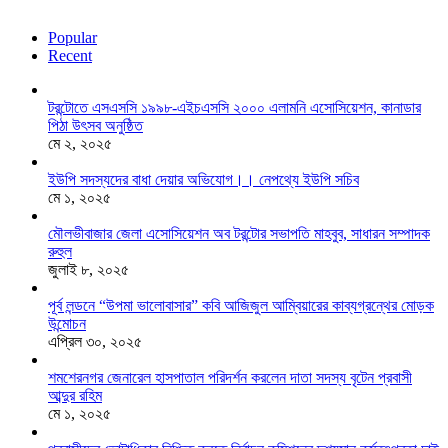
Popular
Recent
টরন্টোতে এসএসসি ১৯৯৮-এইচএসসি ২০০০ এলামনি এসোসিয়েশন, কানাডার
পিঠা উৎসব অনুষ্ঠিত
মে ২, ২০২৫
ইউপি সদস্যদের বাধা দেয়ার অভিযোগ।। নেপথ্যে ইউপি সচিব
মে ১, ২০২৫
মৌলভীবাজার জেলা এসোসিয়েশন অব টরন্টোর সভাপতি মাহবুব, সাধারন সম্পাদক
রুহুল
জুলাই ৮, ২০২৫
পূর্ব লন্ডনে “উপমা ভালোবাসার” কবি আজিজুল আম্বিয়ারের কাব্যগ্রন্থের মোড়ক
উন্মোচন
এপ্রিল ৩০, ২০২৫
শমশেরনগর জেনারেল হাসপাতাল পরিদর্শন করলেন দাতা সদস্য বৃটেন প্রবাসী
আব্দুর রহিম
মে ১, ২০২৫